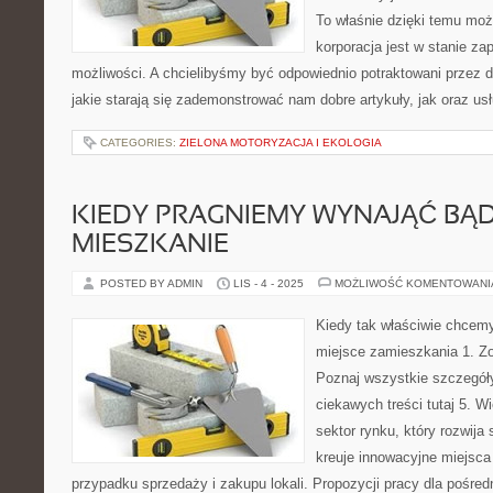
To właśnie dzięki temu moż
korporacja jest w stanie z
możliwości. A chcielibyśmy być odpowiednio potraktowani przez da
jakie starają się zademonstrować nam dobre artykuły, jak oraz us
CATEGORIES:
ZIELONA MOTORYZACJA I EKOLOGIA
KIEDY PRAGNIEMY WYNAJĄĆ BĄ
MIESZKANIE
POSTED BY ADMIN
LIS - 4 - 2025
MOŻLIWOŚĆ KOMENTOWAN
Kiedy tak właściwie chcem
miejsce zamieszkania 1. Zo
Poznaj wszystkie szczegóły 
ciekawych treści tutaj 5. W
sektor rynku, który rozwija 
kreuje innowacyjne miejsca
przypadku sprzedaży i zakupu lokali. Propozycji pracy dla pośred