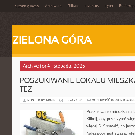
Archiwum
Bilbao
Juventus
Lyon
Redakcja
Strona główna
ZIELONA GÓRA
Archive for 4 listopada, 2025
POSZUKIWANIE LOKALU MIESZK
TEŻ
POSTED BY ADMIN
LIS - 4 - 2025
MOŻLIWOŚĆ KOMENTOWAN
Poszukiwanie mieszkania lu
Kliknij, aby przeczytać więc
więcej 5. Sprawdź, co jesz
Należałoby jest zważać ofer