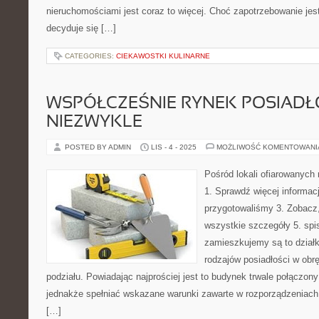
nieruchomościami jest coraz to więcej. Choć zapotrzebowanie jes
decyduje się […]
CATEGORIES:
CIEKAWOSTKI KULINARNE
WSPÓŁCZEŚNIE RYNEK POSIADŁO
NIEZWYKLE
POSTED BY ADMIN
LIS - 4 - 2025
MOŻLIWOŚĆ KOMENTOWAN
Pośród lokali ofiarowanych
1. Sprawdź więcej informac
przygotowaliśmy 3. Zobacz
wszystkie szczegóły 5. spis
zamieszkujemy są to działk
rodzajów posiadłości w obr
podziału. Powiadając najprościej jest to budynek trwale połączon
jednakże spełniać wskazane warunki zawarte w rozporządzeniach.
[…]