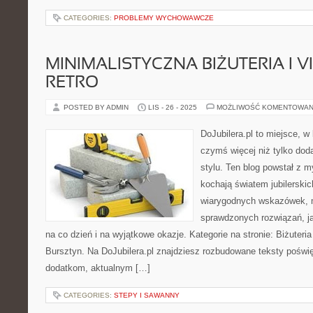
CATEGORIES:
PROBLEMY WYCHOWAWCZE
MINIMALISTYCZNA BIŻUTERIA I V
RETRO
POSTED BY ADMIN
LIS - 26 - 2025
MOŻLIWOŚĆ KOMENTOWAN
DoJubilera.pl to miejsce, w
czymś więcej niż tylko dod
stylu. Ten blog powstał z m
kochają światem jubilerskich
wiarygodnych wskazówek, m
sprawdzonych rozwiązań, ja
na co dzień i na wyjątkowe okazje. Kategorie na stronie: Biżuteri
Bursztyn. Na DoJubilera.pl znajdziesz rozbudowane teksty poświ
dodatkom, aktualnym […]
CATEGORIES:
STEPY I SAWANNY