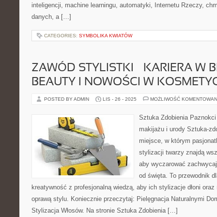
inteligencji, machine learningu, automatyki, Internetu Rzeczy, ch
danych, a […]
CATEGORIES:
SYMBOLIKA KWIATÓW
ZAWÓD STYLISTKI – KARIERA W 
BEAUTY I NOWOŚCI W KOSMETY
POSTED BY ADMIN
LIS - 26 - 2025
MOŻLIWOŚĆ KOMENTOWAN
Sztuka Zdobienia Paznokci –
makijażu i urody Sztuka-zdo
miejsce, w którym pasjonatk
stylizacji twarzy znajdą ws
aby wyczarować zachwycając
od święta. To przewodnik d
kreatywność z profesjonalną wiedzą, aby ich stylizacje dłoni ora
oprawą stylu. Koniecznie przeczytaj: Pielęgnacja Naturalnymi 
Stylizacja Włosów. Na stronie Sztuka Zdobienia […]