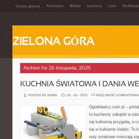
Archiwum
Bilbao
Juventus
Lyon
Redakcja
Strona główna
ZIELONA GÓRA
Archive for 26 listopada, 2025
KUCHNIA ŚWIATOWA I DANIA W
POSTED BY ADMIN
LIS - 26 - 2025
MOŻLIWOŚĆ KOMENTOWAN
Ogorkiewicz.com.pl – port
to kuchenny zakątek w sieci
się kulinarną przygodą, a c
się w kulinarne święto. To 
nuty smakowe mieszają się 