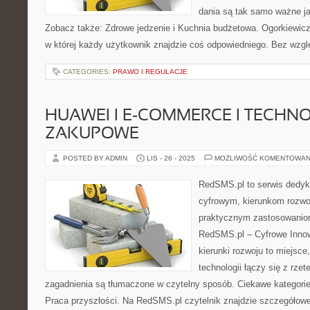
dania są tak samo ważne ja
Zobacz także: Zdrowe jedzenie i Kuchnia budżetowa. Ogorkiewicz.
w której każdy użytkownik znajdzie coś odpowiedniego. Bez wzgl
CATEGORIES:
PRAWO I REGULACJE
HUAWEI I E-COMMERCE I TECHN
ZAKUPOWE
POSTED BY ADMIN
LIS - 26 - 2025
MOŻLIWOŚĆ KOMENTOWAN
RedSMS.pl to serwis dedy
cyfrowym, kierunkom rozwoj
praktycznym zastosowaniom
RedSMS.pl – Cyfrowe Innowa
kierunki rozwoju to miejsce
technologii łączy się z rzet
zagadnienia są tłumaczone w czytelny sposób. Ciekawe kategorie
Praca przyszłości. Na RedSMS.pl czytelnik znajdzie szczegółowe