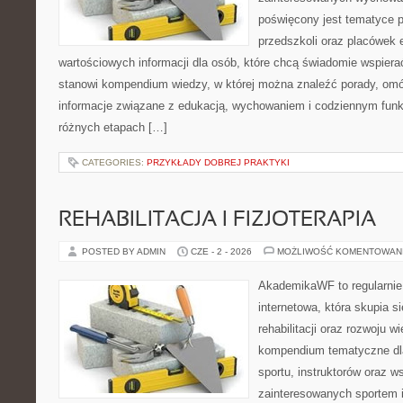
poświęcony jest tematyce 
przedszkoli oraz placówek 
wartościowych informacji dla osób, które chcą świadomie wspiera
stanowi kompendium wiedzy, w której można znaleźć porady, omów
informacje związane z edukacją, wychowaniem i codziennym fun
różnych etapach […]
CATEGORIES:
PRZYKŁADY DOBREJ PRAKTYKI
REHABILITACJA I FIZJOTERAPIA
POSTED BY ADMIN
CZE - 2 - 2026
MOŻLIWOŚĆ KOMENTOWAN
AkademikaWF to regularnie
internetowa, która skupia si
rehabilitacji oraz rozwoju w
kompendium tematyczne dla
sportu, instruktorów oraz w
zainteresowanych sportem 