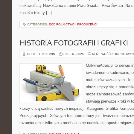
ciekawością. Nowości na stronie Piwa Świata i Piwa Świata. Na s
znaleźć teksty […]
CATEGORIES:
EKO ROLNICTWO I PRODUCENCI
HISTORIA FOTOGRAFII I GRAFIKI
POSTED BY ADMIN
CZE - 6 - 2026
MOŻLIWOŚĆ KOMENTOWAN
MalwinaAtras.pl to serwis 
świadomemu kadrowaniu, ed
materiałów wizualnych. To m
obrazu łączy się z poradni
może zainteresować zarówn
stawiają pierwsze kroki w fo
którzy chcą szukać nowych inspiracji. Kategorie: Grafika Kompute
Początkujących. Głównym tematem strony jest tworzenie obrazó
rozumiana nie tylko jako mechaniczne naciskanie spustu migawki