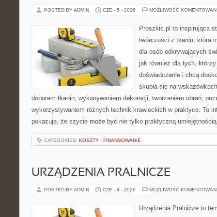
POSTED BY ADMIN
CZE - 5 - 2026
MOŻLIWOŚĆ KOMENTOWAN
Proszkic.pl to inspirująca 
twórczości z tkanin, która m
dla osób odkrywających św
jak również dla tych, którz
doświadczenie i chcą dosko
skupia się na wskazówkach
doborem tkanin, wykonywaniem dekoracji, tworzeniem ubrań, poz
wykorzystywaniem różnych technik krawieckich w praktyce. To int
pokazuje, że szycie może być nie tylko praktyczną umiejętnością
CATEGORIES:
KOSZTY I FINANSOWANIE
URZĄDZENIA PRALNICZE
POSTED BY ADMIN
CZE - 4 - 2026
MOŻLIWOŚĆ KOMENTOWAN
Urządzenia Pralnicze to te