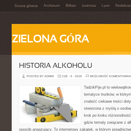
Archiwum
Bilbao
Juventus
Lyon
Redakcja
Strona główna
ZIELONA GÓRA
HISTORIA ALKOHOLU
POSTED BY ADMIN
CZE - 6 - 2026
MOŻLIWOŚĆ KOMENTOWAN
TadzikPije.pl to wielowątk
tematyce trunków, w który
znaleźć ciekawe treści dot
stworzona z myślą o osoba
krok po kroku różnorodność
gdzie tematy związane z a
sposób angażujący. To internetowy zakątek, w którym poradnictw