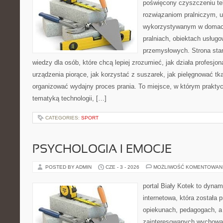
poświęcony czyszczeniu te
rozwiązaniom pralniczym, 
wykorzystywanym w domach,
pralniach, obiektach usług
przemysłowych. Strona sta
wiedzy dla osób, które chcą lepiej zrozumieć, jak działa profesjon
urządzenia piorące, jak korzystać z suszarek, jak pielęgnować tk
organizować wydajny proces prania. To miejsce, w którym praktyc
tematyką technologii, […]
CATEGORIES:
SPORT
PSYCHOLOGIA I EMOCJE
POSTED BY ADMIN
CZE - 3 - 2026
MOŻLIWOŚĆ KOMENTOWAN
portal Biały Kotek to dynam
internetowa, która została
opiekunach, pedagogach, a
zainteresowanych wychowan