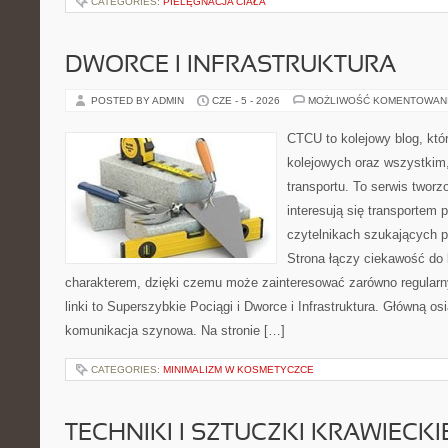
CATEGORIES:
PIELĘGNACJA CIAŁA
DWORCE I INFRASTRUKTURA
POSTED BY ADMIN
CZE - 5 - 2026
MOŻLIWOŚĆ KOMENTOWAN
CTCU to kolejowy blog, któ
kolejowych oraz wszystkim, 
transportu. To serwis twor
interesują się transportem 
czytelnikach szukających p
Strona łączy ciekawość do
charakterem, dzięki czemu może zainteresować zarówno regular
linki to Superszybkie Pociągi i Dworce i Infrastruktura. Główną o
komunikacja szynowa. Na stronie […]
CATEGORIES:
MINIMALIZM W KOSMETYCZCE
TECHNIKI I SZTUCZKI KRAWIECKI