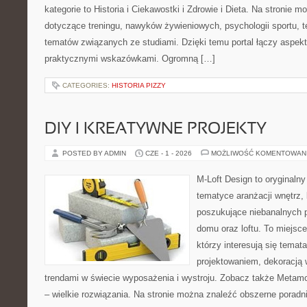
kategorie to Historia i Ciekawostki i Zdrowie i Dieta. Na stronie m
dotyczące treningu, nawyków żywieniowych, psychologii sportu, te
tematów związanych ze studiami. Dzięki temu portal łączy aspek
praktycznymi wskazówkami. Ogromną […]
CATEGORIES:
HISTORIA PIZZY
DIY I KREATYWNE PROJEKTY
POSTED BY ADMIN
CZE - 1 - 2026
MOŻLIWOŚĆ KOMENTOWAN
M-Loft Design to oryginaln
tematyce aranżacji wnętrz, 
poszukujące niebanalnych 
domu oraz loftu. To miejsc
którzy interesują się tema
projektowaniem, dekoracją
trendami w świecie wyposażenia i wystroju. Zobacz także Metamo
– wielkie rozwiązania. Na stronie można znaleźć obszerne porad