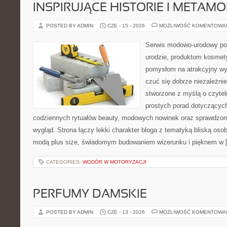
INSPIRUJĄCE HISTORIE I METAM
POSTED BY ADMIN
CZE - 15 - 2026
MOŻLIWOŚĆ KOMENTOWA
Serwis modowo-urodowy poś
urodzie, produktom kosmet
pomysłom na atrakcyjny wyg
czuć się dobrze niezależnie
stworzone z myślą o czytel
prostych porad dotyczących
codziennych rytuałów beauty, modowych nowinek oraz sprawdzo
wygląd. Strona łączy lekki charakter bloga z tematyką bliską osob
modą plus size, świadomym budowaniem wizerunku i pięknem w 
CATEGORIES:
WODÓR W MOTORYZACJI
PERFUMY DAMSKIE
POSTED BY ADMIN
CZE - 13 - 2026
MOŻLIWOŚĆ KOMENTOWA