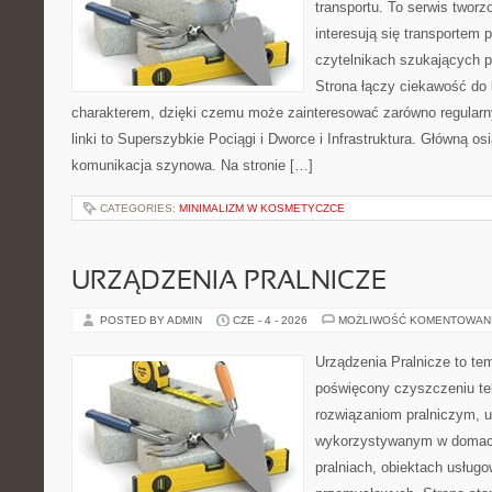
transportu. To serwis twor
interesują się transportem 
czytelnikach szukających p
Strona łączy ciekawość do
charakterem, dzięki czemu może zainteresować zarówno regular
linki to Superszybkie Pociągi i Dworce i Infrastruktura. Główną o
komunikacja szynowa. Na stronie […]
CATEGORIES:
MINIMALIZM W KOSMETYCZCE
URZĄDZENIA PRALNICZE
POSTED BY ADMIN
CZE - 4 - 2026
MOŻLIWOŚĆ KOMENTOWAN
Urządzenia Pralnicze to te
poświęcony czyszczeniu te
rozwiązaniom pralniczym, 
wykorzystywanym w domach,
pralniach, obiektach usług