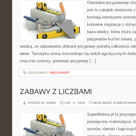
Orientalno-przyprawowy char
jest to zakątek stworzony 
kochają intensywne aromaty
kulinarne inspiracje z różny
baza wiedzy, która może z
pasjonatów kuchni świata, j
wiedzą, że odpowiednio dobrane przyprawy potrafią całkowicie od
danie. Tematyka strony koncentruje się wokół egzotycznych dodatk
znacznie szerszy, ponieważ przyprawy […]
CATEGORIES:
PRO-EXPERT
ZABAWY Z LICZBAMI
POSTED BY ADMIN
CZE - 9 - 2026
MOŻLIWOŚĆ KOMENTOWAN
SuperMatma.pl to przystępn
poświęcony matematyce, któ
wzorów, równań i logicznyc