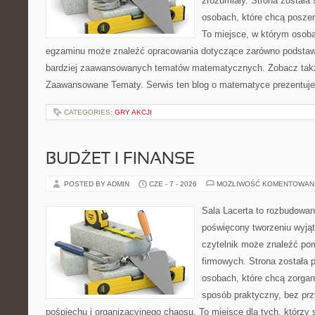
zrozumiały. Strona została
osobach, które chcą posze
To miejsce, w którym osoba
egzaminu może znaleźć opracowania dotyczące zarówno podstawo
bardziej zaawansowanych tematów matematycznych. Zobacz takż
Zaawansowane Tematy. Serwis ten blog o matematyce prezentuj
CATEGORIES:
GRY AKCJI
BUDŻET I FINANSE
POSTED BY ADMIN
CZE - 7 - 2026
MOŻLIWOŚĆ KOMENTOWAN
Sala Lacerta to rozbudowan
poświęcony tworzeniu wyją
czytelnik może znaleźć po
firmowych. Strona została 
osobach, które chcą zorga
sposób praktyczny, bez pr
pośpiechu i organizacyjnego chaosu. To miejsce dla tych, którzy