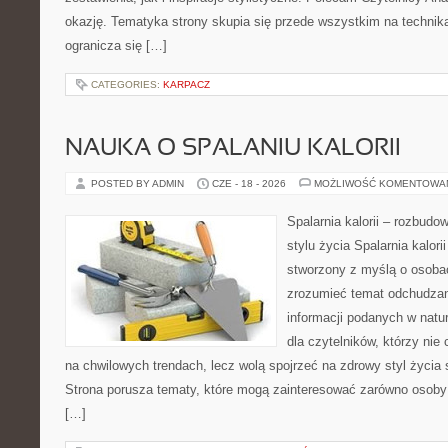
okazję. Tematyka strony skupia się przede wszystkim na technika
ogranicza się […]
CATEGORIES:
KARPACZ
NAUKA O SPALANIU KALORII
POSTED BY ADMIN
CZE - 18 - 2026
MOŻLIWOŚĆ KOMENTOWA
Spalarnia kalorii – rozbud
stylu życia Spalarnia kalori
stworzony z myślą o osobac
zrozumieć temat odchudzan
informacji podanych w natu
dla czytelników, którzy nie
na chwilowych trendach, lecz wolą spojrzeć na zdrowy styl życia 
Strona porusza tematy, które mogą zainteresować zarówno osoby 
[…]