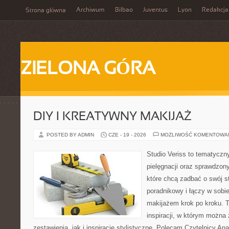
Archiwum
Bilbao
Juventus
Lyon
Redakcja
Strona główna
ZIELONA GÓRA
DIY I KREATYWNY MAKIJAŻ
POSTED BY ADMIN
CZE - 19 - 2026
MOŻLIWOŚĆ KOMENTOWA
Studio Veriss to tematyczn
pielęgnacji oraz sprawdzo
które chcą zadbać o swój s
poradnikowy i łączy w sobi
makijażem krok po kroku. T
inspiracji, w którym można
zestawienia, jak i inspiracje stylistyczne. Polecam Czytelnicy Ana