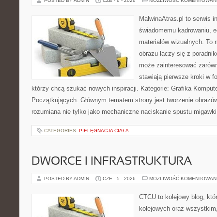
POSTED BY ADMIN
CZE - 6 - 2026
MOŻLIWOŚĆ KOMENTOWAN
MalwinaAtras.pl to serwis 
świadomemu kadrowaniu, ed
materiałów wizualnych. To m
obrazu łączy się z poradni
może zainteresować zarówn
stawiają pierwsze kroki w fo
którzy chcą szukać nowych inspiracji. Kategorie: Grafika Kompute
Początkujących. Głównym tematem strony jest tworzenie obrazó
rozumiana nie tylko jako mechaniczne naciskanie spustu migawki
CATEGORIES:
PIELĘGNACJA CIAŁA
DWORCE I INFRASTRUKTURA
POSTED BY ADMIN
CZE - 5 - 2026
MOŻLIWOŚĆ KOMENTOWAN
CTCU to kolejowy blog, któ
kolejowych oraz wszystkim, 