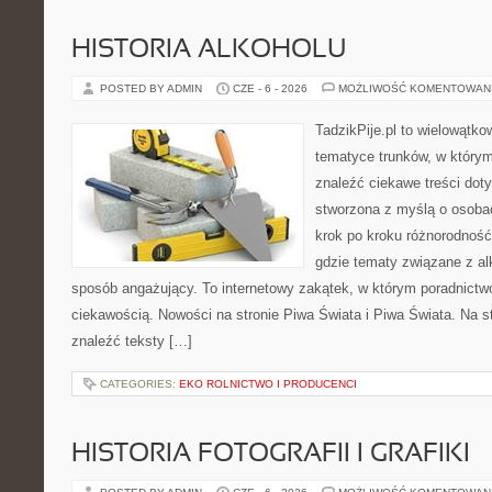
HISTORIA ALKOHOLU
POSTED BY ADMIN
CZE - 6 - 2026
MOŻLIWOŚĆ KOMENTOWAN
TadzikPije.pl to wielowątk
tematyce trunków, w który
znaleźć ciekawe treści dot
stworzona z myślą o osoba
krok po kroku różnorodność
gdzie tematy związane z a
sposób angażujący. To internetowy zakątek, w którym poradnictw
ciekawością. Nowości na stronie Piwa Świata i Piwa Świata. Na s
znaleźć teksty […]
CATEGORIES:
EKO ROLNICTWO I PRODUCENCI
HISTORIA FOTOGRAFII I GRAFIKI