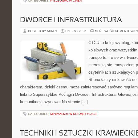
CATEGORIES:
PIELĘGNACJA CIAŁA
DWORCE I INFRASTRUKTURA
POSTED BY ADMIN
CZE - 5 - 2026
MOŻLIWOŚĆ KOMENTOWAN
CTCU to kolejowy blog, któ
kolejowych oraz wszystkim, 
transportu. To serwis twor
interesują się transportem 
czytelnikach szukających p
Strona łączy ciekawość do
charakterem, dzięki czemu może zainteresować zarówno regular
linki to Superszybkie Pociągi i Dworce i Infrastruktura. Główną o
komunikacja szynowa. Na stronie […]
CATEGORIES:
MINIMALIZM W KOSMETYCZCE
TECHNIKI I SZTUCZKI KRAWIECKI