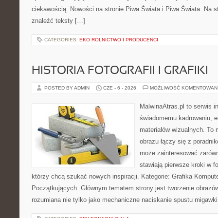
ciekawością. Nowości na stronie Piwa Świata i Piwa Świata. Na s
znaleźć teksty […]
CATEGORIES:
EKO ROLNICTWO I PRODUCENCI
HISTORIA FOTOGRAFII I GRAFIKI
POSTED BY ADMIN
CZE - 6 - 2026
MOŻLIWOŚĆ KOMENTOWAN
MalwinaAtras.pl to serwis 
świadomemu kadrowaniu, ed
materiałów wizualnych. To m
obrazu łączy się z poradni
może zainteresować zarówn
stawiają pierwsze kroki w fo
którzy chcą szukać nowych inspiracji. Kategorie: Grafika Kompute
Początkujących. Głównym tematem strony jest tworzenie obrazó
rozumiana nie tylko jako mechaniczne naciskanie spustu migawki