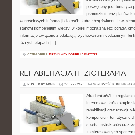
poświęcony jest tematyce 
przedszkoli oraz placówek 
wartościowych informacji dla osób, które chcą świadomie wspiera
stanowi kompendium wiedzy, w której można znaleźć porady, omów
informacje związane z edukacją, wychowaniem i codziennym fun
różnych etapach […]
CATEGORIES:
PRZYKŁADY DOBREJ PRAKTYKI
REHABILITACJA I FIZJOTERAPIA
POSTED BY ADMIN
CZE - 2 - 2026
MOŻLIWOŚĆ KOMENTOWAN
AkademikaWF to regularnie
internetowa, która skupia si
rehabilitacji oraz rozwoju w
kompendium tematyczne dla
sportu, instruktorów oraz w
zainteresowanych sportem 