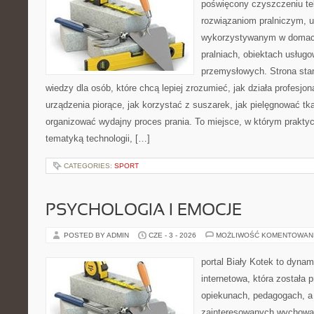
poświęcony czyszczeniu te
rozwiązaniom pralniczym, 
wykorzystywanym w domach,
pralniach, obiektach usług
przemysłowych. Strona sta
wiedzy dla osób, które chcą lepiej zrozumieć, jak działa profesjon
urządzenia piorące, jak korzystać z suszarek, jak pielęgnować tk
organizować wydajny proces prania. To miejsce, w którym praktyc
tematyką technologii, […]
CATEGORIES:
SPORT
PSYCHOLOGIA I EMOCJE
POSTED BY ADMIN
CZE - 3 - 2026
MOŻLIWOŚĆ KOMENTOWAN
portal Biały Kotek to dynam
internetowa, która została
opiekunach, pedagogach, a
zainteresowanych wychowan