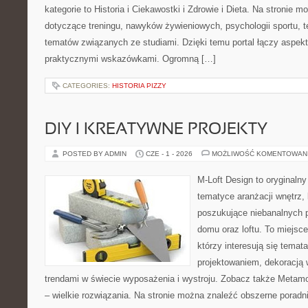
kategorie to Historia i Ciekawostki i Zdrowie i Dieta. Na stronie m
dotyczące treningu, nawyków żywieniowych, psychologii sportu, te
tematów związanych ze studiami. Dzięki temu portal łączy aspek
praktycznymi wskazówkami. Ogromną […]
CATEGORIES:
HISTORIA PIZZY
DIY I KREATYWNE PROJEKTY
POSTED BY ADMIN
CZE - 1 - 2026
MOŻLIWOŚĆ KOMENTOWAN
M-Loft Design to oryginaln
tematyce aranżacji wnętrz, 
poszukujące niebanalnych 
domu oraz loftu. To miejsc
którzy interesują się tema
projektowaniem, dekoracją
trendami w świecie wyposażenia i wystroju. Zobacz także Metamo
– wielkie rozwiązania. Na stronie można znaleźć obszerne porad