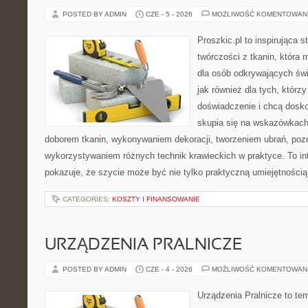
POSTED BY ADMIN
CZE - 5 - 2026
MOŻLIWOŚĆ KOMENTOWAN
Proszkic.pl to inspirująca 
twórczości z tkanin, która m
dla osób odkrywających św
jak również dla tych, którz
doświadczenie i chcą dosko
skupia się na wskazówkach
doborem tkanin, wykonywaniem dekoracji, tworzeniem ubrań, poz
wykorzystywaniem różnych technik krawieckich w praktyce. To int
pokazuje, że szycie może być nie tylko praktyczną umiejętnością
CATEGORIES:
KOSZTY I FINANSOWANIE
URZĄDZENIA PRALNICZE
POSTED BY ADMIN
CZE - 4 - 2026
MOŻLIWOŚĆ KOMENTOWAN
Urządzenia Pralnicze to te