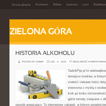
Archiwum
Bilbao
Juventus
Lyon
Redakcja
Strona główna
ZIELONA GÓRA
HISTORIA ALKOHOLU
POSTED BY ADMIN
CZE - 6 - 2026
MOŻLIWOŚĆ KOMENTOWAN
TadzikPije.pl to wielowątk
tematyce trunków, w który
znaleźć ciekawe treści dot
stworzona z myślą o osoba
krok po kroku różnorodność
gdzie tematy związane z a
sposób angażujący. To internetowy zakątek, w którym poradnictw