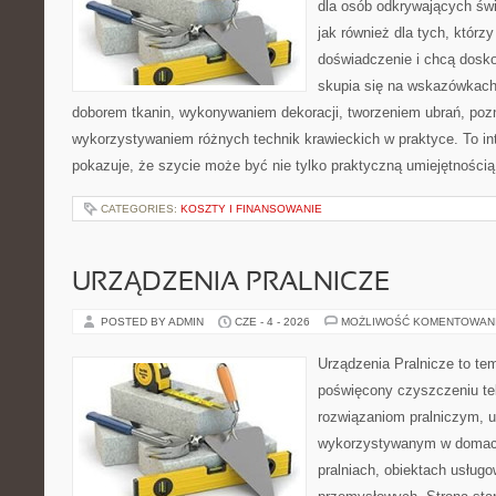
dla osób odkrywających św
jak również dla tych, którz
doświadczenie i chcą dosko
skupia się na wskazówkach
doborem tkanin, wykonywaniem dekoracji, tworzeniem ubrań, poz
wykorzystywaniem różnych technik krawieckich w praktyce. To int
pokazuje, że szycie może być nie tylko praktyczną umiejętnością
CATEGORIES:
KOSZTY I FINANSOWANIE
URZĄDZENIA PRALNICZE
POSTED BY ADMIN
CZE - 4 - 2026
MOŻLIWOŚĆ KOMENTOWAN
Urządzenia Pralnicze to te
poświęcony czyszczeniu te
rozwiązaniom pralniczym, 
wykorzystywanym w domach,
pralniach, obiektach usług