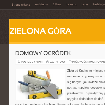
Archiwum
Bilbao
Juventus
Lyon
Redakcja
Strona główna
ZIELONA GÓRA
DOMOWY OGRÓDEK
POSTED BY ADMIN
CZE - 6 - 2026
MOŻLIWOŚĆ KOMENTOWAN
Zioła od Kuchni to miejsce 
naturalne przyprawy w codz
się na tym, jak świeże zi
potraw, napojów, deserów,
przetworów. To praktyczny p
są tylko dodatkiem do dań, 
sposobem na lepszą kuchnię. Serwis pokazuje, że bazylia mogą