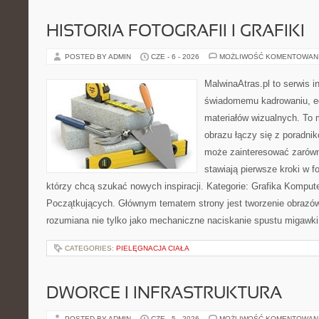
HISTORIA FOTOGRAFII I GRAFIKI
POSTED BY ADMIN
CZE - 6 - 2026
MOŻLIWOŚĆ KOMENTOWAN
MalwinaAtras.pl to serwis 
świadomemu kadrowaniu, ed
materiałów wizualnych. To m
obrazu łączy się z poradni
może zainteresować zarówn
stawiają pierwsze kroki w fo
którzy chcą szukać nowych inspiracji. Kategorie: Grafika Kompute
Początkujących. Głównym tematem strony jest tworzenie obrazó
rozumiana nie tylko jako mechaniczne naciskanie spustu migawki
CATEGORIES:
PIELĘGNACJA CIAŁA
DWORCE I INFRASTRUKTURA
POSTED BY ADMIN
CZE - 5 - 2026
MOŻLIWOŚĆ KOMENTOWAN