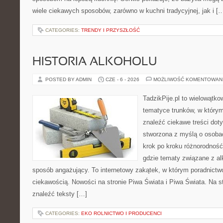
wiele ciekawych sposobów, zarówno w kuchni tradycyjnej, jak i [
CATEGORIES:
TRENDY I PRZYSZŁOŚĆ
HISTORIA ALKOHOLU
POSTED BY ADMIN
CZE - 6 - 2026
MOŻLIWOŚĆ KOMENTOWAN
TadzikPije.pl to wielowątk
tematyce trunków, w który
znaleźć ciekawe treści dot
stworzona z myślą o osoba
krok po kroku różnorodność
gdzie tematy związane z a
sposób angażujący. To internetowy zakątek, w którym poradnictw
ciekawością. Nowości na stronie Piwa Świata i Piwa Świata. Na s
znaleźć teksty […]
CATEGORIES:
EKO ROLNICTWO I PRODUCENCI