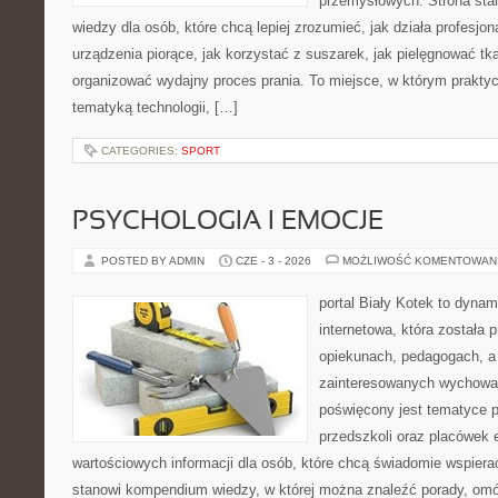
przemysłowych. Strona sta
wiedzy dla osób, które chcą lepiej zrozumieć, jak działa profesjon
urządzenia piorące, jak korzystać z suszarek, jak pielęgnować tk
organizować wydajny proces prania. To miejsce, w którym praktyc
tematyką technologii, […]
CATEGORIES:
SPORT
PSYCHOLOGIA I EMOCJE
POSTED BY ADMIN
CZE - 3 - 2026
MOŻLIWOŚĆ KOMENTOWAN
portal Biały Kotek to dynam
internetowa, która została
opiekunach, pedagogach, a
zainteresowanych wychowan
poświęcony jest tematyce 
przedszkoli oraz placówek 
wartościowych informacji dla osób, które chcą świadomie wspiera
stanowi kompendium wiedzy, w której można znaleźć porady, omów