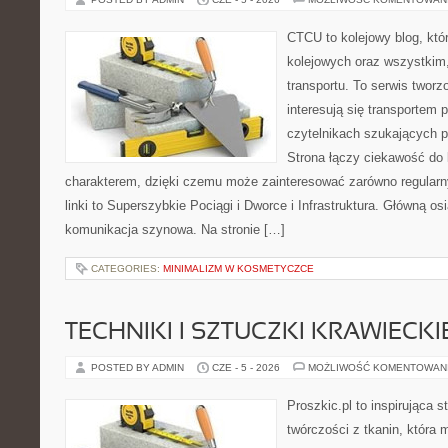
CTCU to kolejowy blog, któ
kolejowych oraz wszystkim, 
transportu. To serwis twor
interesują się transportem 
czytelnikach szukających p
Strona łączy ciekawość do
charakterem, dzięki czemu może zainteresować zarówno regular
linki to Superszybkie Pociągi i Dworce i Infrastruktura. Główną o
komunikacja szynowa. Na stronie […]
CATEGORIES:
MINIMALIZM W KOSMETYCZCE
TECHNIKI I SZTUCZKI KRAWIECKI
POSTED BY ADMIN
CZE - 5 - 2026
MOŻLIWOŚĆ KOMENTOWAN
Proszkic.pl to inspirująca 
twórczości z tkanin, która m