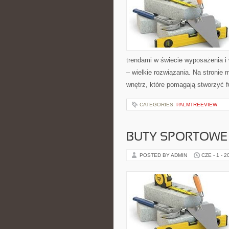
trendami w świecie wyposażenia i
– wielkie rozwiązania. Na stroni
wnętrz, które pomagają stworzyć f
CATEGORIES:
PALMTREEVIEW
BUTY SPORTOWE
POSTED BY ADMIN
CZE - 1 - 2