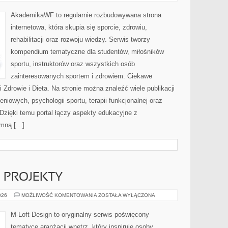
I
FIZJOTERAPIA
AkademikaWF to regularnie rozbudowywana strona
internetowa, która skupia się sporcie, zdrowiu,
rehabilitacji oraz rozwoju wiedzy. Serwis tworzy
kompendium tematyczne dla studentów, miłośników
sportu, instruktorów oraz wszystkich osób
zainteresowanych sportem i zdrowiem. Ciekawe
 i Zdrowie i Dieta. Na stronie można znaleźć wiele publikacji
iowych, psychologii sportu, terapii funkcjonalnej oraz
Dzięki temu portal łączy aspekty edukacyjne z
omną […]
E PROJEKTY
DIY
026
MOŻLIWOŚĆ KOMENTOWANIA
ZOSTAŁA WYŁĄCZONA
I
KREATYWNE
PROJEKTY
M-Loft Design to oryginalny serwis poświęcony
tematyce aranżacji wnętrz, który inspiruje osoby