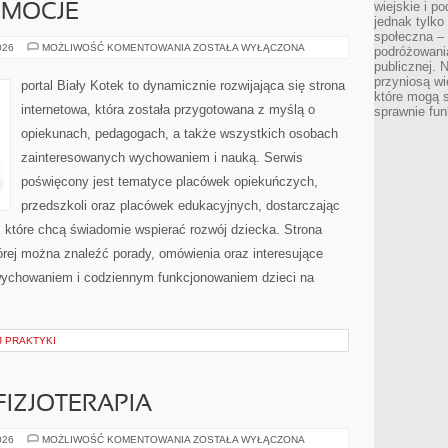
wiejskie i p
EMOCJE
jednak tylko
społeczna –
PSYCHOLOGIA
026
MOŻLIWOŚĆ KOMENTOWANIA
ZOSTAŁA WYŁĄCZONA
podróżowania
I
publicznej. 
EMOCJE
przyniosą wi
portal Biały Kotek to dynamicznie rozwijająca się strona
które mogą 
internetowa, która została przygotowana z myślą o
sprawnie fun
opiekunach, pedagogach, a także wszystkich osobach
zainteresowanych wychowaniem i nauką. Serwis
poświęcony jest tematyce placówek opiekuńczych,
przedszkoli oraz placówek edukacyjnych, dostarczając
, które chcą świadomie wspierać rozwój dziecka. Strona
rej można znaleźć porady, omówienia oraz interesujące
wychowaniem i codziennym funkcjonowaniem dzieci na
 PRAKTYKI
 FIZJOTERAPIA
REHABILITACJA
026
MOŻLIWOŚĆ KOMENTOWANIA
ZOSTAŁA WYŁĄCZONA