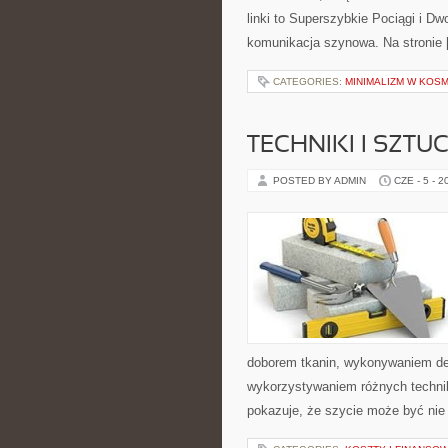
linki to Superszybkie Pociągi i Dw
komunikacja szynowa. Na stronie
CATEGORIES:
MINIMALIZM W KOS
TECHNIKI I SZTU
POSTED BY ADMIN
CZE - 5 - 2
doborem tkanin, wykonywaniem dek
wykorzystywaniem różnych technik 
pokazuje, że szycie może być nie 