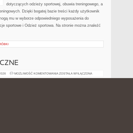
dotyczących odzieży sportowej, obuwia treningowego, a
eningowych. Dzięki bogatej bazie treści każdy użytkownik
pomogą mu w wyborze odpowiedniego wyposażenia do
acje sportowe i Odzież sportowa. Na stronie można znaleźć
ERÓBKI
ICZNE
ZDROWIE
 2026
MOŻLIWOŚĆ KOMENTOWANIA
ZOSTAŁA WYŁĄCZONA
PSYCHICZNE
Tęczowa Przystań to przestrzeń, w którym świat
ludzkich przeżyć spotyka się z codziennym życiem. To
blog internetowy tworzona z myślą o osobach, które
chcą poznać swoje emocje. Nazwa Tęczowa Przystań
dobrze oddaje sens tego miejsca, ponieważ kojarzy się
z spokojem, a jednocześnie zaprasza do spokojnego
człowieku. Polecamy Mózg i Neuropsychologia i Dzieci i