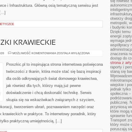
się również 
autonomiczn
orce i Infrastruktura. Główną osią tematyczną serwisu jest
inteligentny
 […]
infrastruktu
otworzy dro
metropolii, 
METYCZCE
i budynki ko
Dzięki temu 
energii zopt
wymaga jedna
CZKI KRAWIECKIE
współpracy 
administrac
TECHNIKI
026
MOŻLIWOŚĆ KOMENTOWANIA
ZOSTAŁA WYŁĄCZONA
znaczenia na
I
dostęp do rz
SZTUCZKI
strona z art
KRAWIECKIE
Proszkic.pl to inspirująca strona internetowa poświęcona
raporty i pe
twórczości z tkanin, która może stać się bazą inspiracji
staną się ba
Wprowadzeni
dla osób odkrywających świat domowego krawiectwa,
mikrotranspo
wiejskie i p
jak również dla tych, którzy mają już pewne
jednak tylko
doświadczenie i chcą doskonalić technikę. Serwis
społeczna –
podróżowania
skupia się na wskazówkach związanych z szyciem,
publicznej. 
oracji, tworzeniem ubrań, poznawaniem narzędzi oraz
przyniosą wi
które mogą 
krawieckich w praktyce. To internetowy poradnik, który
sprawnie fun
Transport z
tylko praktyczną umiejętnością, […]
który może c
poruszają si