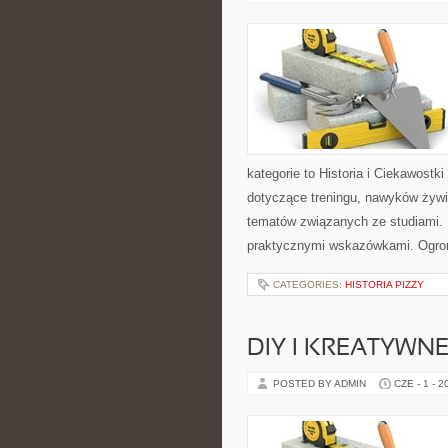
kategorie to Historia i Ciekawostki
dotyczące treningu, nawyków żywien
tematów związanych ze studiami. 
praktycznymi wskazówkami. Ogr
CATEGORIES:
HISTORIA PIZZY
DIY I KREATYWN
POSTED BY ADMIN
CZE - 1 - 2