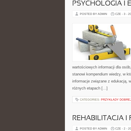
PSYCHOLOGIA I 
POSTED BY ADMIN
CZE - 3 - 2
wartościowych informacji dla osób
stanowi kompendium wiedzy, w któ
informacje związane z edukacją, 
różnych etapach […]
CATEGORIES:
PRZYKŁADY DOBREJ
REHABILITACJA I
POSTED BY ADMIN
CZE - 2 - 2