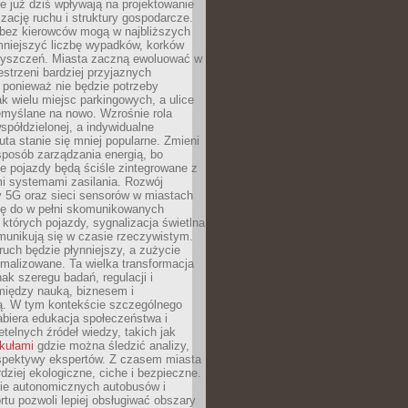
 już dziś wpływają na projektowanie
izację ruchu i struktury gospodarcze.
ez kierowców mogą w najbliższych
niejszyć liczbę wypadków, korków
zyszczeń. Miasta zaczną ewoluować w
estrzeni bardziej przyjaznych
 ponieważ nie będzie potrzeby
k wielu miejsc parkingowych, a ulice
emyślane na nowo. Wzrośnie rola
spółdzielonej, a indywidualne
uta stanie się mniej popularne. Zmieni
sposób zarządzania energią, bo
e pojazdy będą ściśle zintegrowane z
mi systemami zasilania. Rozwój
ry 5G oraz sieci sensorów w miastach
gę do w pełni skomunikowanych
w których pojazdy, sygnalizacja świetlna
munikują się w czasie rzeczywistym.
ruch będzie płynniejszy, a zużycie
ymalizowane. Ta wielka transformacja
k szeregu badań, regulacji i
między nauką, biznesem i
ją. W tym kontekście szczególnego
biera edukacja społeczeństwa i
etelnych źródeł wiedzy, takich jak
ykułami
gdzie można śledzić analizy,
rspektywy ekspertów. Z czasem miasta
rdziej ekologiczne, ciche i bezpieczne.
e autonomicznych autobusów i
rtu pozwoli lepiej obsługiwać obszary