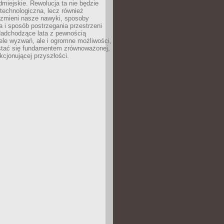
odmiejskie. Rewolucja ta nie będzie
 technologiczna, lecz również
 zmieni nasze nawyki, sposoby
 i sposób postrzegania przestrzeni
Nadchodzące lata z pewnością
ele wyzwań, ale i ogromne możliwości,
stać się fundamentem zrównoważonej,
kcjonującej przyszłości.