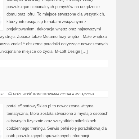
poszukujące niebanalnych pomysłów na urządzenie
domu oraz loftu. To miejsce stworzone dla wszystkich,
którzy interesują się tematami związanymi z
projektowaniem, dekoracją wnętrz oraz najnowszymi
 wystroju. Zobacz także Metamorfozy wnętrz i Małe wnętrza
e można znaleźć obszerne poradniki dotyczące nowoczesnych
unkcjonalne miejsce do życia. M-Loft Design […]
BUTY
026
MOŻLIWOŚĆ KOMENTOWANIA
ZOSTAŁA WYŁĄCZONA
SPORTOWE
portal eSportowySklep.pl to nowoczesna witryna
tematyczna, która została stworzona z myślą o osobach
aktywnych fizycznie oraz wszystkich miłośnikach
codziennego treningu. Serwis pełni rolę poradnikową dla
osób poszukujących sprawdzonych informacji