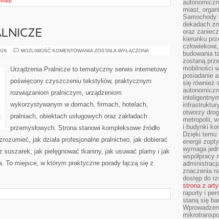
WANIE
autonomiczne
miast, organ
Samochody b
dekadach zm
oraz zaniec
LNICZE
kierunku prz
człowiekowi,
URZĄDZENIA
026
MOŻLIWOŚĆ KOMENTOWANIA
ZOSTAŁA WYŁĄCZONA
budowania ta
PRALNICZE
zostaną prz
mobilności w
Urządzenia Pralnicze to tematyczny serwis internetowy
posiadanie a
poświęcony czyszczeniu tekstyliów, praktycznym
się również 
autonomiczn
rozwiązaniom pralniczym, urządzeniom
inteligentny
wykorzystywanym w domach, firmach, hotelach,
infrastruktu
otworzy dro
pralniach, obiektach usługowych oraz zakładach
metropolii, 
i budynki ko
przemysłowych. Strona stanowi kompleksowe źródło
Dzięki temu 
zrozumieć, jak działa profesjonalne pralnictwo, jak dobierać
energii zopt
wymaga jedna
z suszarek, jak pielęgnować tkaniny, jak usuwać plamy i jak
współpracy 
. To miejsce, w którym praktyczne porady łączą się z
administrac
znaczenia na
dostęp do rz
strona z art
raporty i pe
staną się ba
Wprowadzeni
mikrotranspo