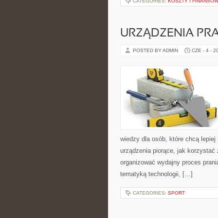
CATEGORIES:
KOSZTY I FINANSO
URZĄDZENIA PRA
POSTED BY ADMIN
CZE - 4 - 2
wiedzy dla osób, które chcą lepiej 
urządzenia piorące, jak korzystać 
organizować wydajny proces prania
tematyką technologii, […]
CATEGORIES:
SPORT