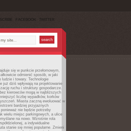
SCRIBE
FACEBOOK
TWITTER
najduje się w punkcie przełomowym,
ałkowicie odmienić sposób, w jaki
ę ludzie i towary. Technologie
 już dziś wpływają na projektowanie
izację ruchu i struktury gospodarcze.
ez kierowców mogą w najbliższych
niejszyć liczbę wypadków, korków
zyszczeń. Miasta zaczną ewoluować w
estrzeni bardziej przyjaznych
 ponieważ nie będzie potrzeby
k wielu miejsc parkingowych, a ulice
emyślane na nowo. Wzrośnie rola
spółdzielonej, a indywidualne
uta stanie się mniej popularne. Zmieni