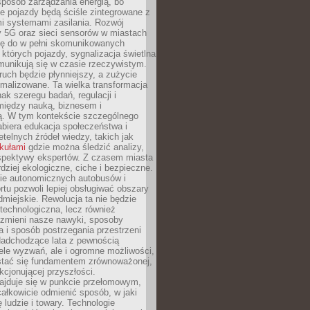
sposób zarządzania energią, bo
e pojazdy będą ściśle zintegrowane z
mi systemami zasilania. Rozwój
ry 5G oraz sieci sensorów w miastach
gę do w pełni skomunikowanych
w których pojazdy, sygnalizacja świetlna
munikują się w czasie rzeczywistym.
ruch będzie płynniejszy, a zużycie
ymalizowane. Ta wielka transformacja
k szeregu badań, regulacji i
między nauką, biznesem i
ją. W tym kontekście szczególnego
biera edukacja społeczeństwa i
etelnych źródeł wiedzy, takich jak
ykułami
gdzie można śledzić analizy,
rspektywy ekspertów. Z czasem miasta
rdziej ekologiczne, ciche i bezpieczne.
e autonomicznych autobusów i
rtu pozwoli lepiej obsługiwać obszary
odmiejskie. Rewolucja ta nie będzie
 technologiczna, lecz również
 zmieni nasze nawyki, sposoby
 i sposób postrzegania przestrzeni
Nadchodzące lata z pewnością
ele wyzwań, ale i ogromne możliwości,
stać się fundamentem zrównoważonej,
kcjonującej przyszłości.
najduje się w punkcie przełomowym,
ałkowicie odmienić sposób, w jaki
ę ludzie i towary. Technologie