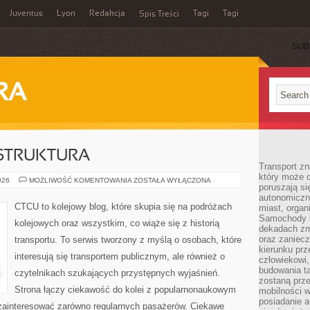
Juventus
Lyon
Redakcja
Tagi
Tagi
Spis Treści
SUB
RA
ASTRUKTURA
Transport z
który może c
DWORCE
026
MOŻLIWOŚĆ KOMENTOWANIA
ZOSTAŁA WYŁĄCZONA
poruszają si
I
INFRASTRUKTURA
autonomiczne
CTCU to kolejowy blog, które skupia się na podróżach
miast, organ
Samochody b
kolejowych oraz wszystkim, co wiąże się z historią
dekadach zm
oraz zaniec
transportu. To serwis tworzony z myślą o osobach, które
kierunku prz
interesują się transportem publicznym, ale również o
człowiekowi,
budowania ta
czytelnikach szukających przystępnych wyjaśnień.
zostaną prz
Strona łączy ciekawość do kolei z popularnonaukowym
mobilności w
posiadanie a
zainteresować zarówno regularnych pasażerów. Ciekawe