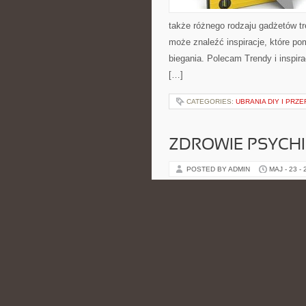
także różnego rodzaju gadżetów tr
może znaleźć inspiracje, które 
biegania. Polecam Trendy i inspir
[…]
CATEGORIES:
UBRANIA DIY I PRZ
ZDROWIE PSYCH
POSTED BY ADMIN
MAJ - 23 -
namysłu nad tym, co dzieje się w 