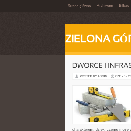
Archiwum
Bilbao
Strona główna
ZIELONA GÓ
DWORCE I INFR
POSTED BY ADMIN
CZE - 5 - 2
charakterem, dzięki czemu może 