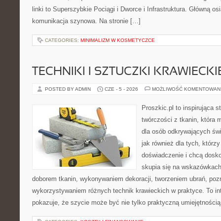
linki to Superszybkie Pociągi i Dworce i Infrastruktura. Główną o
komunikacja szynowa. Na stronie […]
CATEGORIES:
MINIMALIZM W KOSMETYCZCE
TECHNIKI I SZTUCZKI KRAWIECKI
POSTED BY ADMIN
CZE - 5 - 2026
MOŻLIWOŚĆ KOMENTOWAN
Proszkic.pl to inspirująca 
twórczości z tkanin, która m
dla osób odkrywających św
jak również dla tych, którz
doświadczenie i chcą dosko
skupia się na wskazówkach
doborem tkanin, wykonywaniem dekoracji, tworzeniem ubrań, poz
wykorzystywaniem różnych technik krawieckich w praktyce. To int
pokazuje, że szycie może być nie tylko praktyczną umiejętnością