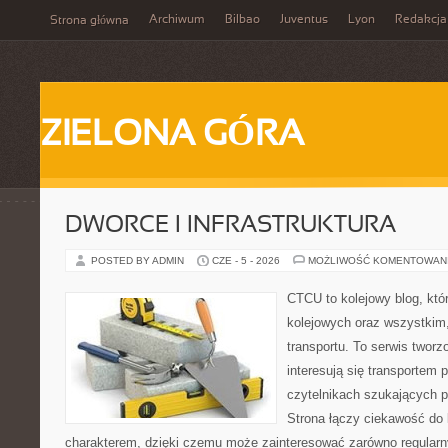
Archiwum
Bilbao
Juventus
Lyon
Redakcja
Strona główna
ZIELONA GÓRA
DWORCE I INFRASTRUKTURA
POSTED BY ADMIN
CZE - 5 - 2026
MOŻLIWOŚĆ KOMENTOWAN
CTCU to kolejowy blog, któ
kolejowych oraz wszystkim, 
transportu. To serwis twor
interesują się transportem 
czytelnikach szukających p
Strona łączy ciekawość do
charakterem, dzięki czemu może zainteresować zarówno regular