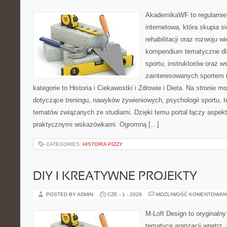
AkademikaWF to regularnie
internetowa, która skupia si
rehabilitacji oraz rozwoju w
kompendium tematyczne dla
sportu, instruktorów oraz w
zainteresowanych sportem 
kategorie to Historia i Ciekawostki i Zdrowie i Dieta. Na stronie m
dotyczące treningu, nawyków żywieniowych, psychologii sportu, te
tematów związanych ze studiami. Dzięki temu portal łączy aspek
praktycznymi wskazówkami. Ogromną […]
CATEGORIES:
HISTORIA PIZZY
DIY I KREATYWNE PROJEKTY
POSTED BY ADMIN
CZE - 1 - 2026
MOŻLIWOŚĆ KOMENTOWAN
M-Loft Design to oryginaln
tematyce aranżacji wnętrz, 