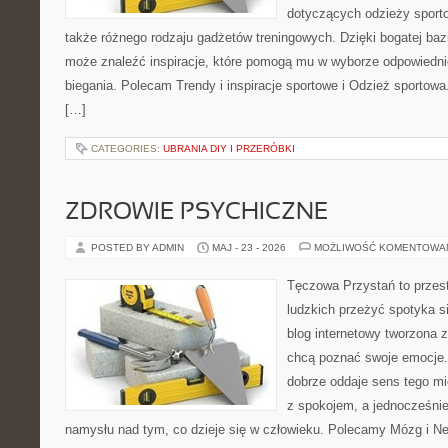
dotyczących odzieży sporto
także różnego rodzaju gadżetów treningowych. Dzięki bogatej baz
może znaleźć inspiracje, które pomogą mu w wyborze odpowiedn
biegania. Polecam Trendy i inspiracje sportowe i Odzież sportow
[…]
CATEGORIES:
UBRANIA DIY I PRZERÓBKI
ZDROWIE PSYCHICZNE
POSTED BY ADMIN
MAJ - 23 - 2026
MOŻLIWOŚĆ KOMENTOWA
Tęczowa Przystań to przest
ludzkich przeżyć spotyka s
blog internetowy tworzona 
chcą poznać swoje emocje
dobrze oddaje sens tego mi
z spokojem, a jednocześni
namysłu nad tym, co dzieje się w człowieku. Polecamy Mózg i Neu