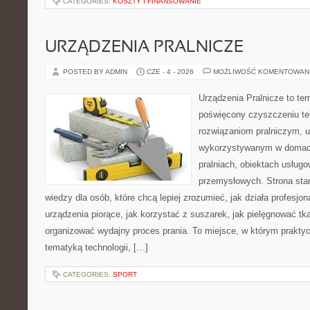
CATEGORIES:
KOSZTY I FINANSOWANIE
URZĄDZENIA PRALNICZE
POSTED BY ADMIN
CZE - 4 - 2026
MOŻLIWOŚĆ KOMENTOWAN
Urządzenia Pralnicze to te
poświęcony czyszczeniu te
rozwiązaniom pralniczym, 
wykorzystywanym w domach,
pralniach, obiektach usług
przemysłowych. Strona sta
wiedzy dla osób, które chcą lepiej zrozumieć, jak działa profesjon
urządzenia piorące, jak korzystać z suszarek, jak pielęgnować tk
organizować wydajny proces prania. To miejsce, w którym praktyc
tematyką technologii, […]
CATEGORIES:
SPORT