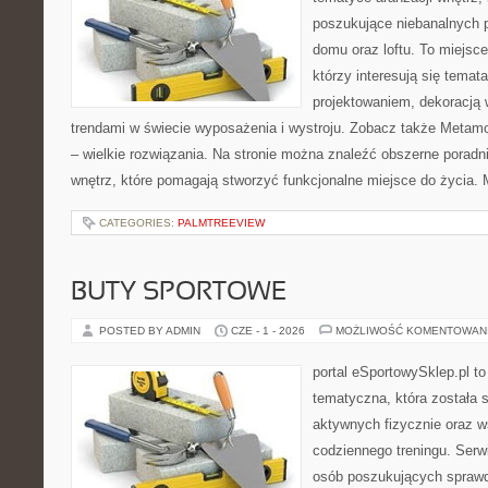
poszukujące niebanalnych 
domu oraz loftu. To miejsc
którzy interesują się tema
projektowaniem, dekoracją
trendami w świecie wyposażenia i wystroju. Zobacz także Metamo
– wielkie rozwiązania. Na stronie można znaleźć obszerne porad
wnętrz, które pomagają stworzyć funkcjonalne miejsce do życia. 
CATEGORIES:
PALMTREEVIEW
BUTY SPORTOWE
POSTED BY ADMIN
CZE - 1 - 2026
MOŻLIWOŚĆ KOMENTOWAN
portal eSportowySklep.pl t
tematyczna, która została 
aktywnych fizycznie oraz w
codziennego treningu. Serwi
osób poszukujących sprawd