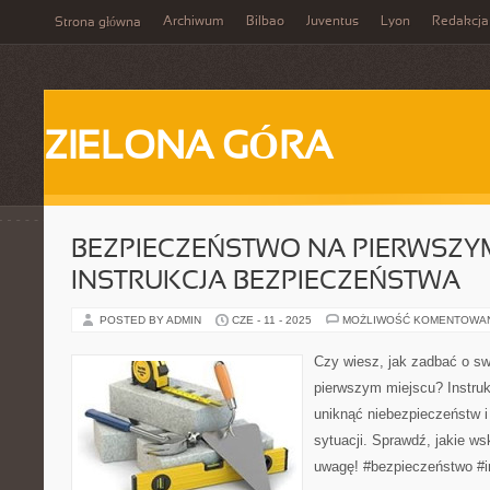
Archiwum
Bilbao
Juventus
Lyon
Redakcja
Strona główna
ZIELONA GÓRA
BEZPIECZEŃSTWO NA PIERWSZYM
INSTRUKCJA BEZPIECZEŃSTWA
POSTED BY ADMIN
CZE - 11 - 2025
MOŻLIWOŚĆ KOMENTOWA
Czy wiesz, jak zadbać o s
pierwszym miejscu? Instru
uniknąć niebezpieczeństw 
sytuacji. Sprawdź, jakie w
uwagę! #bezpieczeństwo #i