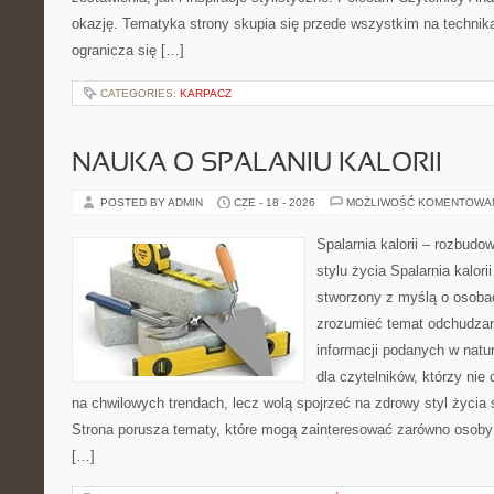
okazję. Tematyka strony skupia się przede wszystkim na technika
ogranicza się […]
CATEGORIES:
KARPACZ
NAUKA O SPALANIU KALORII
POSTED BY ADMIN
CZE - 18 - 2026
MOŻLIWOŚĆ KOMENTOWA
Spalarnia kalorii – rozbud
stylu życia Spalarnia kalori
stworzony z myślą o osobac
zrozumieć temat odchudzan
informacji podanych w natu
dla czytelników, którzy nie
na chwilowych trendach, lecz wolą spojrzeć na zdrowy styl życia 
Strona porusza tematy, które mogą zainteresować zarówno osoby 
[…]