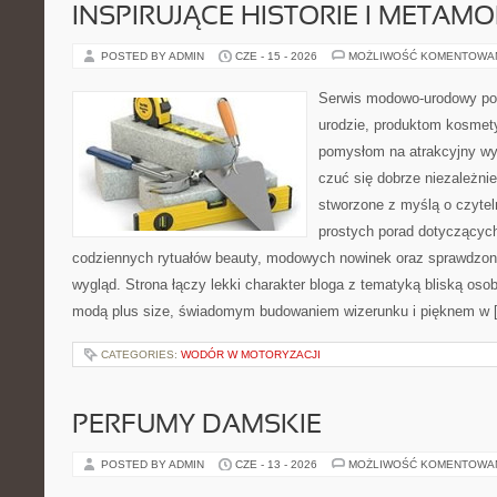
INSPIRUJĄCE HISTORIE I METAM
POSTED BY ADMIN
CZE - 15 - 2026
MOŻLIWOŚĆ KOMENTOWA
Serwis modowo-urodowy poś
urodzie, produktom kosmet
pomysłom na atrakcyjny wyg
czuć się dobrze niezależnie
stworzone z myślą o czytel
prostych porad dotyczących
codziennych rytuałów beauty, modowych nowinek oraz sprawdzo
wygląd. Strona łączy lekki charakter bloga z tematyką bliską osob
modą plus size, świadomym budowaniem wizerunku i pięknem w 
CATEGORIES:
WODÓR W MOTORYZACJI
PERFUMY DAMSKIE
POSTED BY ADMIN
CZE - 13 - 2026
MOŻLIWOŚĆ KOMENTOWA