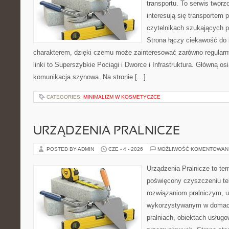
transportu. To serwis twor
interesują się transportem 
czytelnikach szukających p
Strona łączy ciekawość do
charakterem, dzięki czemu może zainteresować zarówno regular
linki to Superszybkie Pociągi i Dworce i Infrastruktura. Główną o
komunikacja szynowa. Na stronie […]
CATEGORIES:
MINIMALIZM W KOSMETYCZCE
URZĄDZENIA PRALNICZE
POSTED BY ADMIN
CZE - 4 - 2026
MOŻLIWOŚĆ KOMENTOWAN
Urządzenia Pralnicze to te
poświęcony czyszczeniu te
rozwiązaniom pralniczym, 
wykorzystywanym w domach,
pralniach, obiektach usług