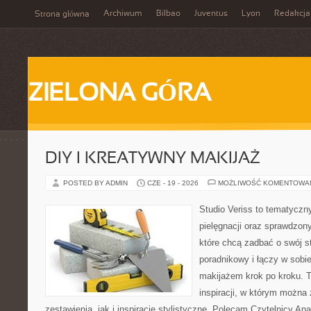
Archiwum
Bilbao
Juventus
Lyon
Redakcja
Strona główna
ZIELONA GÓRA
DIY I KREATYWNY MAKIJAŻ
POSTED BY ADMIN
CZE - 19 - 2026
MOŻLIWOŚĆ KOMENTOWA
Studio Veriss to tematyczn
pielęgnacji oraz sprawdzo
które chcą zadbać o swój s
poradnikowy i łączy w sobi
makijażem krok po kroku. T
inspiracji, w którym można
zestawienia, jak i inspiracje stylistyczne. Polecam Czytelnicy Ana