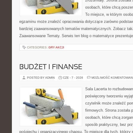
zrozumiały. Strona została
osobach, które chcą posze
To miejsce, w którym osoba
egzaminu może znaleźć opracowania dotyczące zarówno podstawo
bardziej zaawansowanych tematów matematycznych. Zobacz takż
Zaawansowane Tematy. Serwis ten blog o matematyce prezentuj
CATEGORIES:
GRY AKCJI
BUDŻET I FINANSE
POSTED BY ADMIN
CZE - 7 - 2026
MOŻLIWOŚĆ KOMENTOWAN
Sala Lacerta to rozbudowan
poświęcony tworzeniu wyją
czytelnik może znaleźć po
firmowych. Strona została 
osobach, które chcą zorga
sposób praktyczny, bez pr
pośpiechu i organizacyjnego chaosu. To miejsce dla tych, którzy