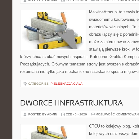
POSTED BY ADMIN
CZE - 6 - 2026
MOŻLIWOŚĆ KOMENTOWAN
MalwinaAtras.pl to serwis 
świadomemu kadrowaniu, ed
materiałów wizualnych. To m
obrazu łączy się z poradni
może zainteresować zarówn
stawiają pierwsze kroki w fo
którzy chcą szukać nowych inspiracji. Kategorie: Grafika Kompute
Początkujących. Głównym tematem strony jest tworzenie obrazó
rozumiana nie tylko jako mechaniczne naciskanie spustu migawki
CATEGORIES:
PIELĘGNACJA CIAŁA
DWORCE I INFRASTRUKTURA
POSTED BY ADMIN
CZE - 5 - 2026
MOŻLIWOŚĆ KOMENTOWAN
CTCU to kolejowy blog, któ
kolejowych oraz wszystkim, 