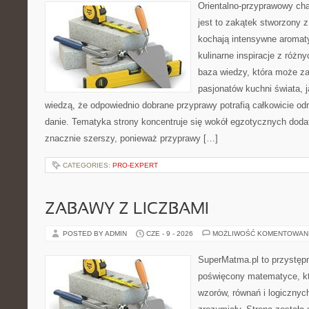
Orientalno-przyprawowy char
jest to zakątek stworzony 
kochają intensywne aromaty
kulinarne inspiracje z różny
baza wiedzy, która może z
pasjonatów kuchni świata, j
wiedzą, że odpowiednio dobrane przyprawy potrafią całkowicie od
danie. Tematyka strony koncentruje się wokół egzotycznych dodatk
znacznie szerszy, ponieważ przyprawy […]
CATEGORIES:
PRO-EXPERT
ZABAWY Z LICZBAMI
POSTED BY ADMIN
CZE - 9 - 2026
MOŻLIWOŚĆ KOMENTOWAN
SuperMatma.pl to przystępn
poświęcony matematyce, któ
wzorów, równań i logicznyc