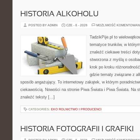
HISTORIA ALKOHOLU
POSTED BY ADMIN
CZE - 6 - 2026
MOŻLIWOŚĆ KOMENTOWAN
TadzikPije.pl to wielowątk
tematyce trunków, w który
znaleźć ciekawe treści dot
stworzona z myślą o osoba
krok po kroku różnorodność
gdzie tematy związane z a
sposób angażujący. To internetowy zakątek, w którym poradnictw
ciekawością. Nowości na stronie Piwa Świata i Piwa Świata. Na s
znaleźć teksty […]
CATEGORIES:
EKO ROLNICTWO I PRODUCENCI
HISTORIA FOTOGRAFII I GRAFIKI