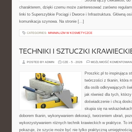
Strona łączy ciekawość do
charakterem, dzięki czemu może zainteresować zarówno regular
linki to Superszybkie Pociągi i Dworce i Infrastruktura. Główną o
komunikacja szynowa. Na stronie […]
CATEGORIES:
MINIMALIZM W KOSMETYCZCE
TECHNIKI I SZTUCZKI KRAWIECKI
POSTED BY ADMIN
CZE - 5 - 2026
MOŻLIWOŚĆ KOMENTOWAN
Proszkic.pl to inspirująca 
twórczości z tkanin, która m
dla osób odkrywających św
jak również dla tych, którz
doświadczenie i chcą dosko
skupia się na wskazówkach
doborem tkanin, wykonywaniem dekoracji, tworzeniem ubrań, poz
wykorzystywaniem różnych technik krawieckich w praktyce. To int
pokazuje, że szycie może być nie tylko praktyczną umiejętnością