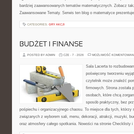
bardziej zaawansowanych tematów matematycznych. Zobacz takż
Zaawansowane Tematy. Serwis ten blog o matematyce prezentuj
CATEGORIES:
GRY AKCJI
BUDŻET I FINANSE
POSTED BY ADMIN
CZE - 7 - 2026
MOŻLIWOŚĆ KOMENTOWAN
Sala Lacerta to rozbudowan
poświęcony tworzeniu wyją
czytelnik może znaleźć po
firmowych. Strona została 
osobach, które chcą zorga
sposób praktyczny, bez pr
pośpiechu i organizacyjnego chaosu. To miejsce dla tych, którzy
związanych z wyborem sali, menu, dekoracji, atrakcji, muzyki, b
oraz atmosfery całego spotkania. Nowości na stronie Checklisty 