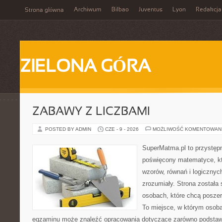
Archiwum
Bilbao
Juventus
Lyon
Redakcja
Strona główna
ZIELONA GÓRA
ZABAWY Z LICZBAMI
POSTED BY ADMIN
CZE - 9 - 2026
MOŻLIWOŚĆ KOMENTOWAN
SuperMatma.pl to przystępn
poświęcony matematyce, któ
wzorów, równań i logicznyc
zrozumiały. Strona została
osobach, które chcą posze
To miejsce, w którym osoba
egzaminu może znaleźć opracowania dotyczące zarówno podstawo