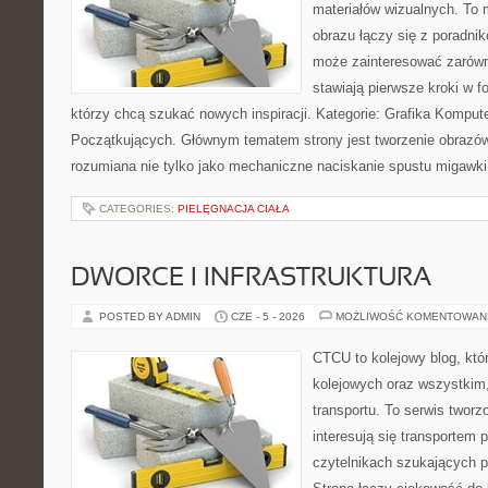
materiałów wizualnych. To m
obrazu łączy się z poradni
może zainteresować zarówn
stawiają pierwsze kroki w fo
którzy chcą szukać nowych inspiracji. Kategorie: Grafika Kompute
Początkujących. Głównym tematem strony jest tworzenie obrazó
rozumiana nie tylko jako mechaniczne naciskanie spustu migawki
CATEGORIES:
PIELĘGNACJA CIAŁA
DWORCE I INFRASTRUKTURA
POSTED BY ADMIN
CZE - 5 - 2026
MOŻLIWOŚĆ KOMENTOWAN
CTCU to kolejowy blog, któ
kolejowych oraz wszystkim, 
transportu. To serwis twor
interesują się transportem 
czytelnikach szukających p