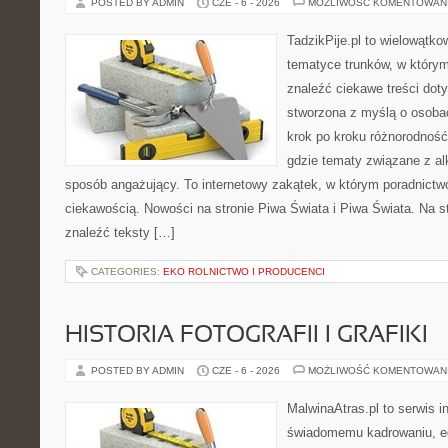
POSTED BY ADMIN
CZE - 6 - 2026
MOŻLIWOŚĆ KOMENTOWAN
TadzikPije.pl to wielowątk
tematyce trunków, w który
znaleźć ciekawe treści dot
stworzona z myślą o osoba
krok po kroku różnorodność
gdzie tematy związane z a
sposób angażujący. To internetowy zakątek, w którym poradnictw
ciekawością. Nowości na stronie Piwa Świata i Piwa Świata. Na s
znaleźć teksty […]
CATEGORIES:
EKO ROLNICTWO I PRODUCENCI
HISTORIA FOTOGRAFII I GRAFIKI
POSTED BY ADMIN
CZE - 6 - 2026
MOŻLIWOŚĆ KOMENTOWAN
MalwinaAtras.pl to serwis 
świadomemu kadrowaniu, ed