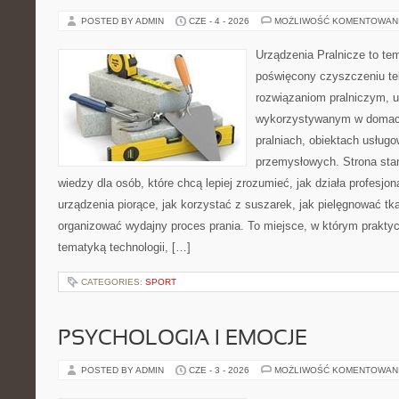
POSTED BY ADMIN
CZE - 4 - 2026
MOŻLIWOŚĆ KOMENTOWAN
Urządzenia Pralnicze to te
poświęcony czyszczeniu te
rozwiązaniom pralniczym, 
wykorzystywanym w domach,
pralniach, obiektach usług
przemysłowych. Strona sta
wiedzy dla osób, które chcą lepiej zrozumieć, jak działa profesjon
urządzenia piorące, jak korzystać z suszarek, jak pielęgnować tk
organizować wydajny proces prania. To miejsce, w którym praktyc
tematyką technologii, […]
CATEGORIES:
SPORT
PSYCHOLOGIA I EMOCJE
POSTED BY ADMIN
CZE - 3 - 2026
MOŻLIWOŚĆ KOMENTOWAN