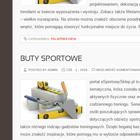
projektowaniem, dekoracją
trendami w świecie wyposażenia i wystroju. Zobacz także Metamo
– wielkie rozwiązania. Na stronie można znaleźć obszerne porad
wnętrz, które pomagają stworzyć funkcjonalne miejsce do życia. 
CATEGORIES:
PALMTREEVIEW
BUTY SPORTOWE
POSTED BY ADMIN
CZE - 1 - 2026
MOŻLIWOŚĆ KOMENTOWAN
portal eSportowySklep.pl t
tematyczna, która została 
aktywnych fizycznie oraz w
codziennego treningu. Serwi
osób poszukujących sprawd
dotyczących odzieży sporto
także różnego rodzaju gadżetów treningowych. Dzięki bogatej baz
może znaleźć inspiracje, które pomogą mu w wyborze odpowiedn