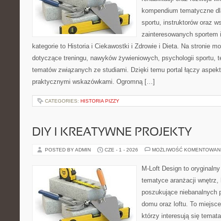
kompendium tematyczne dla
sportu, instruktorów oraz w
zainteresowanych sportem 
kategorie to Historia i Ciekawostki i Zdrowie i Dieta. Na stronie m
dotyczące treningu, nawyków żywieniowych, psychologii sportu, te
tematów związanych ze studiami. Dzięki temu portal łączy aspek
praktycznymi wskazówkami. Ogromną […]
CATEGORIES:
HISTORIA PIZZY
DIY I KREATYWNE PROJEKTY
POSTED BY ADMIN
CZE - 1 - 2026
MOŻLIWOŚĆ KOMENTOWAN
M-Loft Design to oryginaln
tematyce aranżacji wnętrz, 
poszukujące niebanalnych 
domu oraz loftu. To miejsc
którzy interesują się tema