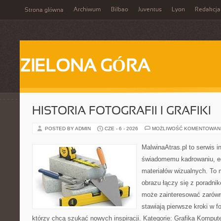
Archiwum
Bilbao
Juventus
Lyon
Redakcja
Strona główna
ZIELONA GÓRA
HISTORIA FOTOGRAFII I GRAFIKI
POSTED BY ADMIN
CZE - 6 - 2026
MOŻLIWOŚĆ KOMENTOWAN
MalwinaAtras.pl to serwis 
świadomemu kadrowaniu, ed
materiałów wizualnych. To m
obrazu łączy się z poradni
może zainteresować zarówn
stawiają pierwsze kroki w fo
którzy chcą szukać nowych inspiracji. Kategorie: Grafika Kompute