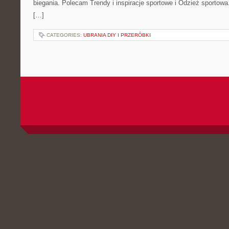
biegania. Polecam Trendy i inspiracje sportowe i Odzież sportow
[…]
CATEGORIES:
UBRANIA DIY I PRZERÓBKI