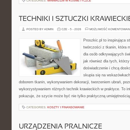
CATEGORIES:
MINIMALIZM W KOSMETYCZCE
TECHNIKI I SZTUCZKI KRAWIECKI
POSTED BY ADMIN
CZE - 5 - 2026
MOŻLIWOŚĆ KOMENTOWAN
Proszkic.pl to inspirująca 
twórczości z tkanin, która m
dla osób odkrywających św
jak również dla tych, którz
doświadczenie i chcą dosko
skupia się na wskazówkach
doborem tkanin, wykonywaniem dekoracji, tworzeniem ubrań, poz
wykorzystywaniem różnych technik krawieckich w praktyce. To int
pokazuje, że szycie może być nie tylko praktyczną umiejętnością
CATEGORIES:
KOSZTY I FINANSOWANIE
URZĄDZENIA PRALNICZE