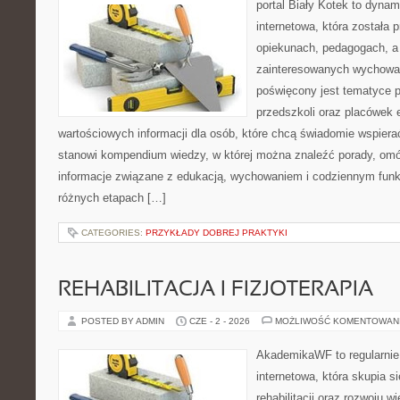
portal Biały Kotek to dynam
internetowa, która została
opiekunach, pedagogach, a
zainteresowanych wychowan
poświęcony jest tematyce 
przedszkoli oraz placówek 
wartościowych informacji dla osób, które chcą świadomie wspiera
stanowi kompendium wiedzy, w której można znaleźć porady, omów
informacje związane z edukacją, wychowaniem i codziennym fun
różnych etapach […]
CATEGORIES:
PRZYKŁADY DOBREJ PRAKTYKI
REHABILITACJA I FIZJOTERAPIA
POSTED BY ADMIN
CZE - 2 - 2026
MOŻLIWOŚĆ KOMENTOWAN
AkademikaWF to regularnie
internetowa, która skupia si
rehabilitacji oraz rozwoju w