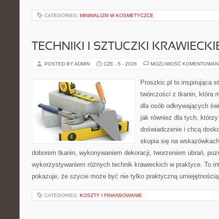
CATEGORIES:
MINIMALIZM W KOSMETYCZCE
TECHNIKI I SZTUCZKI KRAWIECKI
POSTED BY ADMIN
CZE - 5 - 2026
MOŻLIWOŚĆ KOMENTOWAN
Proszkic.pl to inspirująca 
twórczości z tkanin, która m
dla osób odkrywających św
jak również dla tych, którz
doświadczenie i chcą dosko
skupia się na wskazówkach
doborem tkanin, wykonywaniem dekoracji, tworzeniem ubrań, poz
wykorzystywaniem różnych technik krawieckich w praktyce. To int
pokazuje, że szycie może być nie tylko praktyczną umiejętnością
CATEGORIES:
KOSZTY I FINANSOWANIE