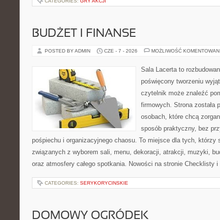
CATEGORIES:
GRY AKCJI
BUDŻET I FINANSE
POSTED BY ADMIN
CZE - 7 - 2026
MOŻLIWOŚĆ KOMENTOWAN
Sala Lacerta to rozbudowan
poświęcony tworzeniu wyją
czytelnik może znaleźć po
firmowych. Strona została 
osobach, które chcą zorga
sposób praktyczny, bez pr
pośpiechu i organizacyjnego chaosu. To miejsce dla tych, którzy
związanych z wyborem sali, menu, dekoracji, atrakcji, muzyki, b
oraz atmosfery całego spotkania. Nowości na stronie Checklisty 
CATEGORIES:
SERYKORYCINSKIE
DOMOWY OGRÓDEK