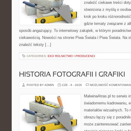
znaleźć ciekawe treści dot
stworzona z myślą o osoba
krok po kroku różnorodność
gdzie tematy związane z a
sposób angażujący. To internetowy zakątek, w którym poradnictw
ciekawością. Nowości na stronie Piwa Świata i Piwa Świata. Na s
znaleźć teksty […]
CATEGORIES:
EKO ROLNICTWO I PRODUCENCI
HISTORIA FOTOGRAFII I GRAFIKI
POSTED BY ADMIN
CZE - 6 - 2026
MOŻLIWOŚĆ KOMENTOWAN
MalwinaAtras.pl to serwis 
świadomemu kadrowaniu, ed
materiałów wizualnych. To m
obrazu łączy się z poradni
może zainteresować zarówn