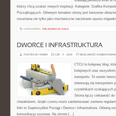
stawiają pierwsze kroki w fo
którzy chcą szukać nowych inspiracji. Kategorie: Grafika Kompute
Początkujących. Głównym tematem strony jest tworzenie obrazó
rozumiana nie tylko jako mechaniczne naciskanie spustu migawki
CATEGORIES:
PIELĘGNACJA CIAŁA
DWORCE I INFRASTRUKTURA
POSTED BY ADMIN
CZE - 5 - 2026
MOŻLIWOŚĆ KOMENTOWAN
CTCU to kolejowy blog, któ
kolejowych oraz wszystkim, 
transportu. To serwis twor
interesują się transportem 
czytelnikach szukających p
Strona łączy ciekawość do
charakterem, dzięki czemu może zainteresować zarówno regular
linki to Superszybkie Pociągi i Dworce i Infrastruktura. Główną o
komunikacja szynowa. Na stronie […]