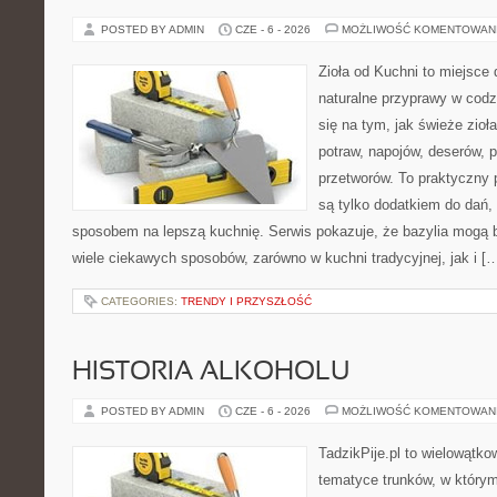
POSTED BY ADMIN
CZE - 6 - 2026
MOŻLIWOŚĆ KOMENTOWAN
Zioła od Kuchni to miejsce 
naturalne przyprawy w codz
się na tym, jak świeże zi
potraw, napojów, deserów,
przetworów. To praktyczny p
są tylko dodatkiem do dań, 
sposobem na lepszą kuchnię. Serwis pokazuje, że bazylia mogą
wiele ciekawych sposobów, zarówno w kuchni tradycyjnej, jak i [
CATEGORIES:
TRENDY I PRZYSZŁOŚĆ
HISTORIA ALKOHOLU
POSTED BY ADMIN
CZE - 6 - 2026
MOŻLIWOŚĆ KOMENTOWAN
TadzikPije.pl to wielowątk
tematyce trunków, w który