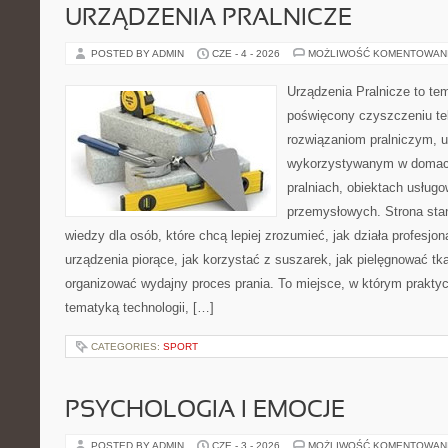
URZĄDZENIA PRALNICZE
POSTED BY ADMIN
CZE - 4 - 2026
MOŻLIWOŚĆ KOMENTOWAN
Urządzenia Pralnicze to te
poświęcony czyszczeniu te
rozwiązaniom pralniczym, 
wykorzystywanym w domach,
pralniach, obiektach usług
przemysłowych. Strona sta
wiedzy dla osób, które chcą lepiej zrozumieć, jak działa profesjon
urządzenia piorące, jak korzystać z suszarek, jak pielęgnować tk
organizować wydajny proces prania. To miejsce, w którym praktyc
tematyką technologii, […]
CATEGORIES:
SPORT
PSYCHOLOGIA I EMOCJE
POSTED BY ADMIN
CZE - 3 - 2026
MOŻLIWOŚĆ KOMENTOWAN