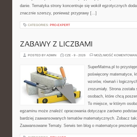
danie. Tematyka strony koncentruje się wokół egzotycznych dodatk
znacznie szerszy, ponieważ przyprawy […]
CATEGORIES:
PRO-EXPERT
ZABAWY Z LICZBAMI
POSTED BY ADMIN
CZE - 9 - 2026
MOŻLIWOŚĆ KOMENTOWAN
SuperMatma.pl to przystępn
poświęcony matematyce, któ
wzorów, równań i logicznyc
zrozumiały. Strona została
osobach, które chcą posze
To miejsce, w którym osoba
egzaminu może znaleźć opracowania dotyczące zarówno podstawo
bardziej zaawansowanych tematów matematycznych. Zobacz takż
Zaawansowane Tematy. Serwis ten blog o matematyce prezentuj