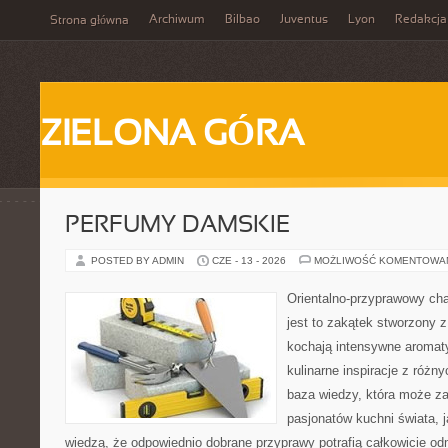
Archiwum
Bilbao
Juventus
Lyon
Redakcja
Strona główna
ZIELONA GÓRA
PERFUMY DAMSKIE
POSTED BY ADMIN
CZE - 13 - 2026
MOŻLIWOŚĆ KOMENTOWA
Orientalno-przyprawowy char
jest to zakątek stworzony 
kochają intensywne aromaty
kulinarne inspiracje z różny
baza wiedzy, która może z
pasjonatów kuchni świata, j
wiedzą, że odpowiednio dobrane przyprawy potrafią całkowicie od