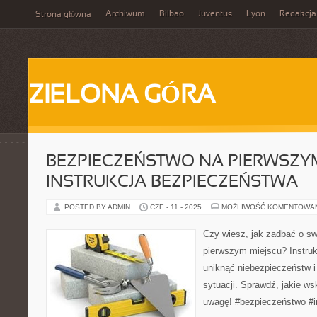
Archiwum
Bilbao
Juventus
Lyon
Redakcja
Strona główna
ZIELONA GÓRA
BEZPIECZEŃSTWO NA PIERWSZYM
INSTRUKCJA BEZPIECZEŃSTWA
POSTED BY ADMIN
CZE - 11 - 2025
MOŻLIWOŚĆ KOMENTOWA
Czy wiesz, jak zadbać o s
pierwszym miejscu? Instru
uniknąć niebezpieczeństw 
sytuacji. Sprawdź, jakie w
uwagę! #bezpieczeństwo #i