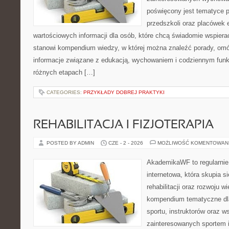
poświęcony jest tematyce 
przedszkoli oraz placówek 
wartościowych informacji dla osób, które chcą świadomie wspiera
stanowi kompendium wiedzy, w której można znaleźć porady, omów
informacje związane z edukacją, wychowaniem i codziennym fun
różnych etapach […]
CATEGORIES:
PRZYKŁADY DOBREJ PRAKTYKI
REHABILITACJA I FIZJOTERAPIA
POSTED BY ADMIN
CZE - 2 - 2026
MOŻLIWOŚĆ KOMENTOWAN
AkademikaWF to regularnie
internetowa, która skupia si
rehabilitacji oraz rozwoju w
kompendium tematyczne dla
sportu, instruktorów oraz w
zainteresowanych sportem 