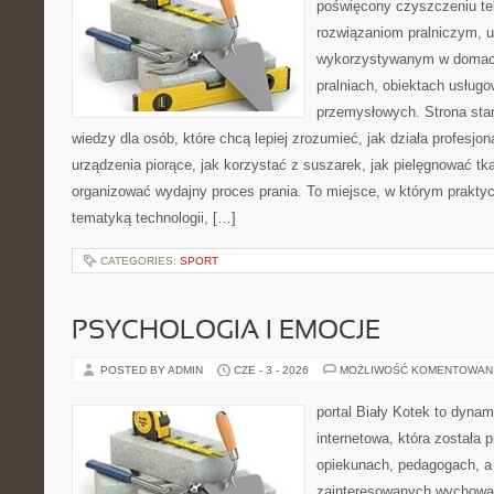
poświęcony czyszczeniu te
rozwiązaniom pralniczym, 
wykorzystywanym w domach,
pralniach, obiektach usług
przemysłowych. Strona sta
wiedzy dla osób, które chcą lepiej zrozumieć, jak działa profesjon
urządzenia piorące, jak korzystać z suszarek, jak pielęgnować tk
organizować wydajny proces prania. To miejsce, w którym praktyc
tematyką technologii, […]
CATEGORIES:
SPORT
PSYCHOLOGIA I EMOCJE
POSTED BY ADMIN
CZE - 3 - 2026
MOŻLIWOŚĆ KOMENTOWAN
portal Biały Kotek to dynam
internetowa, która została
opiekunach, pedagogach, a
zainteresowanych wychowan