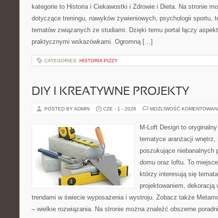
kategorie to Historia i Ciekawostki i Zdrowie i Dieta. Na stronie m
dotyczące treningu, nawyków żywieniowych, psychologii sportu, te
tematów związanych ze studiami. Dzięki temu portal łączy aspek
praktycznymi wskazówkami. Ogromną […]
CATEGORIES:
HISTORIA PIZZY
DIY I KREATYWNE PROJEKTY
POSTED BY ADMIN
CZE - 1 - 2026
MOŻLIWOŚĆ KOMENTOWAN
M-Loft Design to oryginaln
tematyce aranżacji wnętrz, 
poszukujące niebanalnych 
domu oraz loftu. To miejsc
którzy interesują się tema
projektowaniem, dekoracją
trendami w świecie wyposażenia i wystroju. Zobacz także Metamo
– wielkie rozwiązania. Na stronie można znaleźć obszerne porad