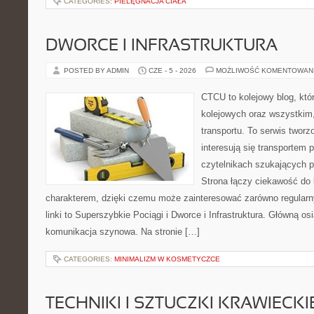
CATEGORIES:
PIELĘGNACJA CIAŁA
DWORCE I INFRASTRUKTURA
POSTED BY ADMIN
CZE - 5 - 2026
MOŻLIWOŚĆ KOMENTOWAN
CTCU to kolejowy blog, któ
kolejowych oraz wszystkim, 
transportu. To serwis twor
interesują się transportem 
czytelnikach szukających p
Strona łączy ciekawość do
charakterem, dzięki czemu może zainteresować zarówno regular
linki to Superszybkie Pociągi i Dworce i Infrastruktura. Główną o
komunikacja szynowa. Na stronie […]
CATEGORIES:
MINIMALIZM W KOSMETYCZCE
TECHNIKI I SZTUCZKI KRAWIECKI