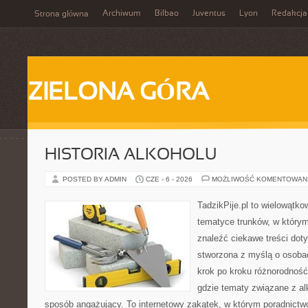
Archiwum
Bilbao
Juventus
Lyon
Redakcja
Strona główna
ZIELONA GÓRA
HISTORIA ALKOHOLU
POSTED BY ADMIN
CZE - 6 - 2026
MOŻLIWOŚĆ KOMENTOWAN
TadzikPije.pl to wielowątk
tematyce trunków, w który
znaleźć ciekawe treści dot
stworzona z myślą o osoba
krok po kroku różnorodność
gdzie tematy związane z a
sposób angażujący. To internetowy zakątek, w którym poradnictw