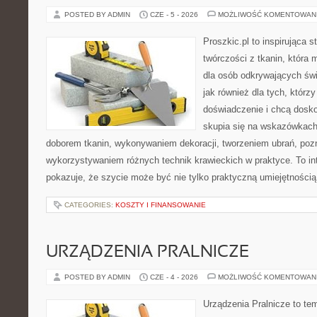
POSTED BY ADMIN
CZE - 5 - 2026
MOŻLIWOŚĆ KOMENTOWAN
Proszkic.pl to inspirująca 
twórczości z tkanin, która m
dla osób odkrywających św
jak również dla tych, którz
doświadczenie i chcą dosko
skupia się na wskazówkach
doborem tkanin, wykonywaniem dekoracji, tworzeniem ubrań, poz
wykorzystywaniem różnych technik krawieckich w praktyce. To int
pokazuje, że szycie może być nie tylko praktyczną umiejętnością
CATEGORIES:
KOSZTY I FINANSOWANIE
URZĄDZENIA PRALNICZE
POSTED BY ADMIN
CZE - 4 - 2026
MOŻLIWOŚĆ KOMENTOWAN
Urządzenia Pralnicze to te