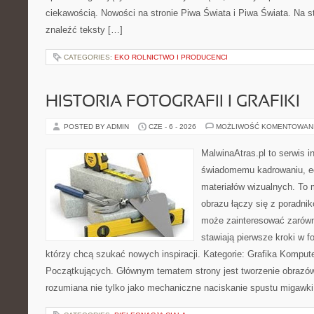
ciekawością. Nowości na stronie Piwa Świata i Piwa Świata. Na s
znaleźć teksty […]
CATEGORIES:
EKO ROLNICTWO I PRODUCENCI
HISTORIA FOTOGRAFII I GRAFIKI
POSTED BY ADMIN
CZE - 6 - 2026
MOŻLIWOŚĆ KOMENTOWAN
MalwinaAtras.pl to serwis 
świadomemu kadrowaniu, ed
materiałów wizualnych. To m
obrazu łączy się z poradni
może zainteresować zarówn
stawiają pierwsze kroki w fo
którzy chcą szukać nowych inspiracji. Kategorie: Grafika Kompute
Początkujących. Głównym tematem strony jest tworzenie obrazó
rozumiana nie tylko jako mechaniczne naciskanie spustu migawki