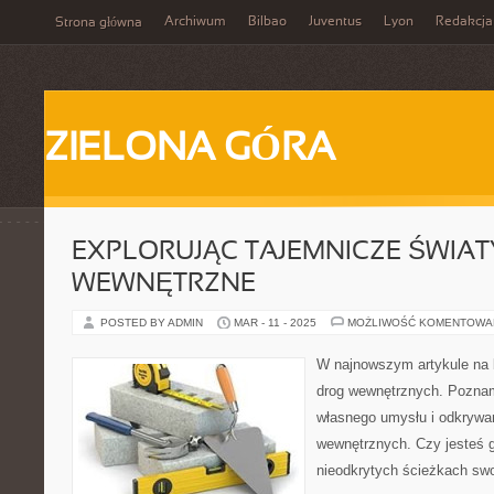
Archiwum
Bilbao
Juventus
Lyon
Redakcja
Strona główna
ZIELONA GÓRA
EXPLORUJĄC TAJEMNICZE ŚWIATY
WEWNĘTRZNE
POSTED BY ADMIN
MAR - 11 - 2025
MOŻLIWOŚĆ KOMENTOWA
W najnowszym artykule na 
drog wewnętrznych. Poznam
własnego umysłu i odkrywa
wewnętrznych. Czy jesteś 
nieodkrytych ścieżkach sw