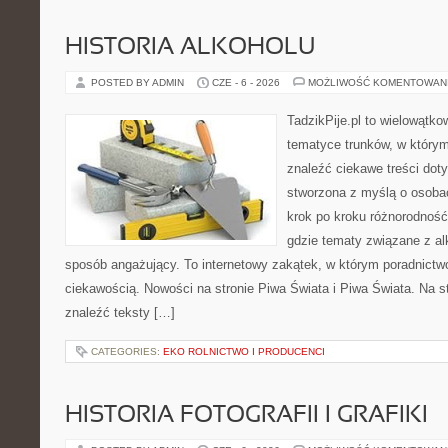
HISTORIA ALKOHOLU
POSTED BY ADMIN
CZE - 6 - 2026
MOŻLIWOŚĆ KOMENTOWAN
TadzikPije.pl to wielowątk
tematyce trunków, w który
znaleźć ciekawe treści dot
stworzona z myślą o osoba
krok po kroku różnorodność
gdzie tematy związane z a
sposób angażujący. To internetowy zakątek, w którym poradnictw
ciekawością. Nowości na stronie Piwa Świata i Piwa Świata. Na s
znaleźć teksty […]
CATEGORIES:
EKO ROLNICTWO I PRODUCENCI
HISTORIA FOTOGRAFII I GRAFIKI