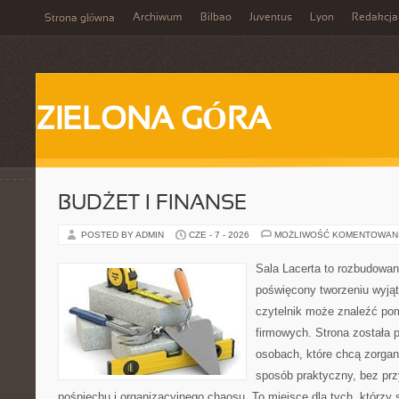
Archiwum
Bilbao
Juventus
Lyon
Redakcja
Strona główna
ZIELONA GÓRA
BUDŻET I FINANSE
POSTED BY ADMIN
CZE - 7 - 2026
MOŻLIWOŚĆ KOMENTOWAN
Sala Lacerta to rozbudowan
poświęcony tworzeniu wyją
czytelnik może znaleźć po
firmowych. Strona została 
osobach, które chcą zorga
sposób praktyczny, bez pr
pośpiechu i organizacyjnego chaosu. To miejsce dla tych, którzy