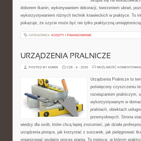
skupia się na wskazówkach
doborem tkanin, wykonywaniem dekoracji, tworzeniem ubrań, poz
wykorzystywaniem różnych technik krawieckich w praktyce. To int
pokazuje, że szycie może być nie tylko praktyczną umiejętnością
CATEGORIES:
KOSZTY I FINANSOWANIE
URZĄDZENIA PRALNICZE
POSTED BY ADMIN
CZE - 4 - 2026
MOŻLIWOŚĆ KOMENTOWAN
Urządzenia Pralnicze to te
poświęcony czyszczeniu te
rozwiązaniom pralniczym, 
wykorzystywanym w domach,
pralniach, obiektach usług
przemysłowych. Strona sta
wiedzy dla osób, które chcą lepiej zrozumieć, jak działa profesjon
urządzenia piorące, jak korzystać z suszarek, jak pielęgnować tk
organizować wydajny proces prania. To miejsce, w którym praktyc