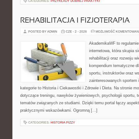
CATEGORIES:
PRZYKŁADY DOBREJ PRAKTYKI
REHABILITACJA I FIZJOTERAPIA
POSTED BY ADMIN
CZE - 2 - 2026
MOŻLIWOŚĆ KOMENTOWAN
AkademikaWF to regularnie
internetowa, która skupia si
rehabilitacji oraz rozwoju w
kompendium tematyczne dla
sportu, instruktorów oraz w
zainteresowanych sportem 
kategorie to Historia i Ciekawostki i Zdrowie i Dieta. Na stronie m
dotyczące treningu, nawyków żywieniowych, psychologii sportu, te
tematów związanych ze studiami. Dzięki temu portal łączy aspek
praktycznymi wskazówkami. Ogromną […]
CATEGORIES:
HISTORIA PIZZY