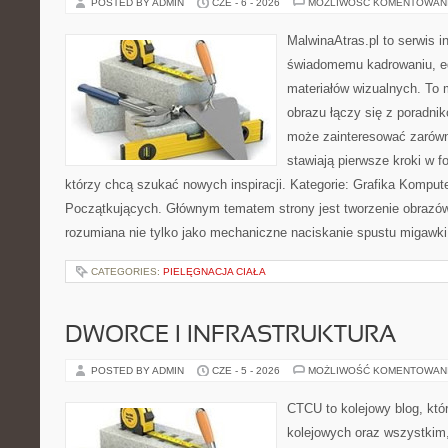
POSTED BY ADMIN
CZE - 6 - 2026
MOŻLIWOŚĆ KOMENTOWAN
MalwinaAtras.pl to serwis 
świadomemu kadrowaniu, ed
materiałów wizualnych. To m
obrazu łączy się z poradni
może zainteresować zarówn
stawiają pierwsze kroki w fo
którzy chcą szukać nowych inspiracji. Kategorie: Grafika Kompute
Początkujących. Głównym tematem strony jest tworzenie obrazó
rozumiana nie tylko jako mechaniczne naciskanie spustu migawki
CATEGORIES:
PIELĘGNACJA CIAŁA
DWORCE I INFRASTRUKTURA
POSTED BY ADMIN
CZE - 5 - 2026
MOŻLIWOŚĆ KOMENTOWAN
CTCU to kolejowy blog, któ
kolejowych oraz wszystkim, 