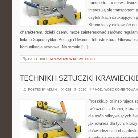
transportu. To serwis twor
interesują się transportem 
czytelnikach szukających p
Strona łączy ciekawość do
charakterem, dzięki czemu może zainteresować zarówno regular
linki to Superszybkie Pociągi i Dworce i Infrastruktura. Główną o
komunikacja szynowa. Na stronie […]
CATEGORIES:
MINIMALIZM W KOSMETYCZCE
TECHNIKI I SZTUCZKI KRAWIECKI
POSTED BY ADMIN
CZE - 5 - 2026
MOŻLIWOŚĆ KOMENTOWAN
Proszkic.pl to inspirująca 
twórczości z tkanin, która m
dla osób odkrywających św
jak również dla tych, którz
doświadczenie i chcą dosko