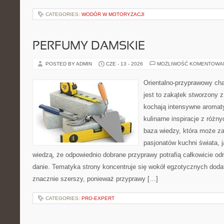
CATEGORIES:
WODÓR W MOTORYZACJI
PERFUMY DAMSKIE
POSTED BY ADMIN
CZE - 13 - 2026
MOŻLIWOŚĆ KOMENTOWA
Orientalno-przyprawowy char
jest to zakątek stworzony 
kochają intensywne aromaty
kulinarne inspiracje z różny
baza wiedzy, która może z
pasjonatów kuchni świata, j
wiedzą, że odpowiednio dobrane przyprawy potrafią całkowicie od
danie. Tematyka strony koncentruje się wokół egzotycznych dodatk
znacznie szerszy, ponieważ przyprawy […]
CATEGORIES:
PRO-EXPERT