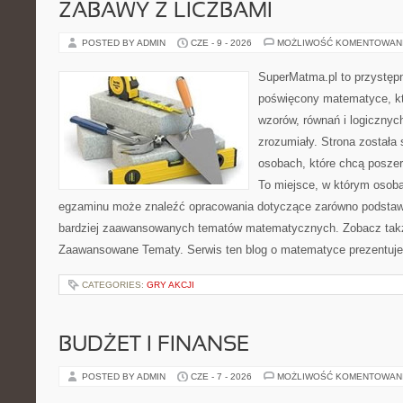
ZABAWY Z LICZBAMI
POSTED BY ADMIN
CZE - 9 - 2026
MOŻLIWOŚĆ KOMENTOWAN
SuperMatma.pl to przystępn
poświęcony matematyce, któ
wzorów, równań i logicznyc
zrozumiały. Strona została
osobach, które chcą posze
To miejsce, w którym osoba
egzaminu może znaleźć opracowania dotyczące zarówno podstawo
bardziej zaawansowanych tematów matematycznych. Zobacz takż
Zaawansowane Tematy. Serwis ten blog o matematyce prezentuj
CATEGORIES:
GRY AKCJI
BUDŻET I FINANSE
POSTED BY ADMIN
CZE - 7 - 2026
MOŻLIWOŚĆ KOMENTOWAN