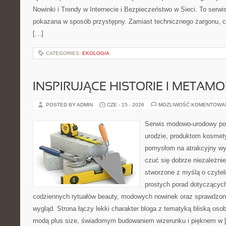
Nowinki i Trendy w Internecie i Bezpieczeństwo w Sieci. To serwis
pokazana w sposób przystępny. Zamiast technicznego żargonu, c
[…]
CATEGORIES:
EKOLOGIA
INSPIRUJĄCE HISTORIE I METAM
POSTED BY ADMIN
CZE - 15 - 2026
MOŻLIWOŚĆ KOMENTOWA
Serwis modowo-urodowy poś
urodzie, produktom kosmet
pomysłom na atrakcyjny wyg
czuć się dobrze niezależnie
stworzone z myślą o czytel
prostych porad dotyczących
codziennych rytuałów beauty, modowych nowinek oraz sprawdzo
wygląd. Strona łączy lekki charakter bloga z tematyką bliską osob
modą plus size, świadomym budowaniem wizerunku i pięknem w 