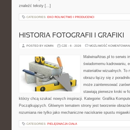
znaleźć teksty […]
CATEGORIES:
EKO ROLNICTWO I PRODUCENCI
HISTORIA FOTOGRAFII I GRAFIKI
POSTED BY ADMIN
CZE - 6 - 2026
MOŻLIWOŚĆ KOMENTOWAN
MalwinaAtras.pl to serwis 
świadomemu kadrowaniu, ed
materiałów wizualnych. To m
obrazu łączy się z poradni
może zainteresować zarówn
stawiają pierwsze kroki w fo
którzy chcą szukać nowych inspiracji. Kategorie: Grafika Kompute
Początkujących. Głównym tematem strony jest tworzenie obrazó
rozumiana nie tylko jako mechaniczne naciskanie spustu migawki
CATEGORIES:
PIELĘGNACJA CIAŁA