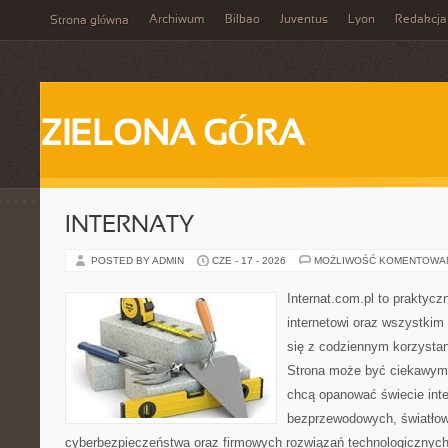
Archiwum
Bilbao
Juventus
Lyon
Redakcja
Strona główna
ZIELONA GÓRA
INTERNATY
POSTED BY ADMIN
CZE - 17 - 2026
MOŻLIWOŚĆ KOMENTOWA
Internat.com.pl to praktyc
internetowi oraz wszystkim
się z codziennym korzysta
Strona może być ciekawym 
chcą opanować świecie inter
bezprzewodowych, światłow
cyberbezpieczeństwa oraz firmowych rozwiązań technologicznych.