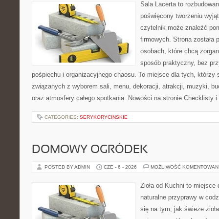
Sala Lacerta to rozbudowan
poświęcony tworzeniu wyją
czytelnik może znaleźć po
firmowych. Strona została 
osobach, które chcą zorga
sposób praktyczny, bez pr
pośpiechu i organizacyjnego chaosu. To miejsce dla tych, którzy
związanych z wyborem sali, menu, dekoracji, atrakcji, muzyki, b
oraz atmosfery całego spotkania. Nowości na stronie Checklisty 
CATEGORIES:
SERYKORYCINSKIE
DOMOWY OGRÓDEK
POSTED BY ADMIN
CZE - 6 - 2026
MOŻLIWOŚĆ KOMENTOWAN
Zioła od Kuchni to miejsce 
naturalne przyprawy w codz
się na tym, jak świeże zi