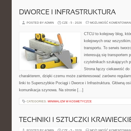
DWORCE I INFRASTRUKTURA
POSTED BY ADMIN
CZE - 5 - 2026
MOŻLIWOŚĆ KOMENTOWAN
CTCU to kolejowy blog, któ
kolejowych oraz wszystkim, 
transportu. To serwis twor
interesują się transportem 
czytelnikach szukających p
Strona łączy ciekawość do
charakterem, dzięki czemu może zainteresować zarówno regular
linki to Superszybkie Pociągi i Dworce i Infrastruktura. Główną o
komunikacja szynowa. Na stronie […]
CATEGORIES:
MINIMALIZM W KOSMETYCZCE
TECHNIKI I SZTUCZKI KRAWIECKI
POSTED BY ADMIN
CZE - 5 - 2026
MOŻLIWOŚĆ KOMENTOWAN