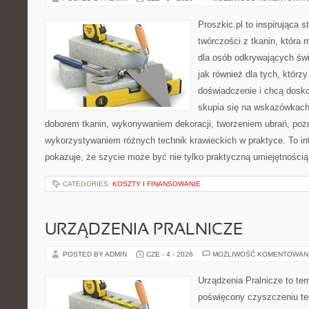
Proszkic.pl to inspirująca 
twórczości z tkanin, która m
dla osób odkrywających św
jak również dla tych, którz
doświadczenie i chcą dosko
skupia się na wskazówkach
doborem tkanin, wykonywaniem dekoracji, tworzeniem ubrań, poz
wykorzystywaniem różnych technik krawieckich w praktyce. To int
pokazuje, że szycie może być nie tylko praktyczną umiejętnością
CATEGORIES:
KOSZTY I FINANSOWANIE
URZĄDZENIA PRALNICZE
POSTED BY ADMIN
CZE - 4 - 2026
MOŻLIWOŚĆ KOMENTOWAN
Urządzenia Pralnicze to te
poświęcony czyszczeniu te