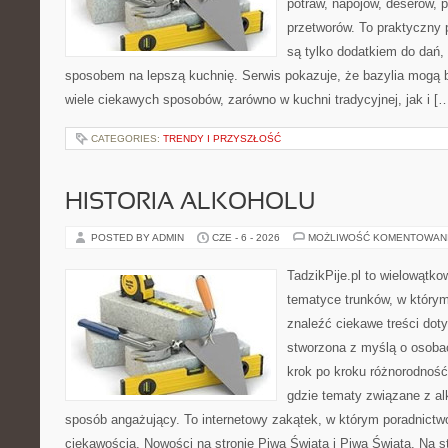
potraw, napojów, deserów,
przetworów. To praktyczny p
są tylko dodatkiem do dań, 
sposobem na lepszą kuchnię. Serwis pokazuje, że bazylia mogą
wiele ciekawych sposobów, zarówno w kuchni tradycyjnej, jak i [
CATEGORIES:
TRENDY I PRZYSZŁOŚĆ
HISTORIA ALKOHOLU
POSTED BY ADMIN
CZE - 6 - 2026
MOŻLIWOŚĆ KOMENTOWAN
TadzikPije.pl to wielowątk
tematyce trunków, w który
znaleźć ciekawe treści dot
stworzona z myślą o osoba
krok po kroku różnorodność
gdzie tematy związane z a
sposób angażujący. To internetowy zakątek, w którym poradnictw
ciekawością. Nowości na stronie Piwa Świata i Piwa Świata. Na s