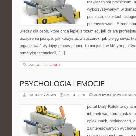
rozwiązaniom pralniczym, 
wykorzystywanym w domach,
pralniach, obiektach usług
przemysłowych. Strona sta
wiedzy dla osób, które chcą lepiej zrozumieć, jak działa profesjon
urządzenia piorące, jak korzystać z suszarek, jak pielęgnować tk
organizować wydajny proces prania. To miejsce, w którym praktyc
tematyką technologii, […]
CATEGORIES:
SPORT
PSYCHOLOGIA I EMOCJE
POSTED BY ADMIN
CZE - 3 - 2026
MOŻLIWOŚĆ KOMENTOWAN
portal Biały Kotek to dynam
internetowa, która została
opiekunach, pedagogach, a
zainteresowanych wychowan
poświęcony jest tematyce 