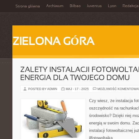
Archiwum
Bilbao
Juventus
Lyon
Redakcja
Strona główna
ZIELONA GÓRA
ZALETY INSTALACJI FOTOWOLTAI
ENERGIA DLA TWOJEGO DOMU
POSTED BY ADMIN
MAJ - 17 - 2025
MOŻLIWOŚĆ KOMENTOWA
Czy wiesz, że instalacja fot
oszczędność na rachunkach
środowisko? Dzięki niej mo
energią w swoim domu. Zacz
instalacji fotowoltaicznej j
#fotowoltaika