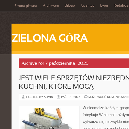
Archiwum
Bilbao
Juventus
Lyon
Redakcja
Strona główna
ZIELONA GÓRA
Archive for 7 października, 2025
JEST WIELE SPRZĘTÓW NIEZBĘD
KUCHNI, KTÓRE MOGĄ
POSTED BY ADMIN
PAŹ - 7 - 2025
MOŻLIWOŚĆ KOMENTOWAN
W nieomalże każdym gosp
fabrykuje W niemal każdy
wytwarza się niezwykle nie
opakowania, wszechobecne 