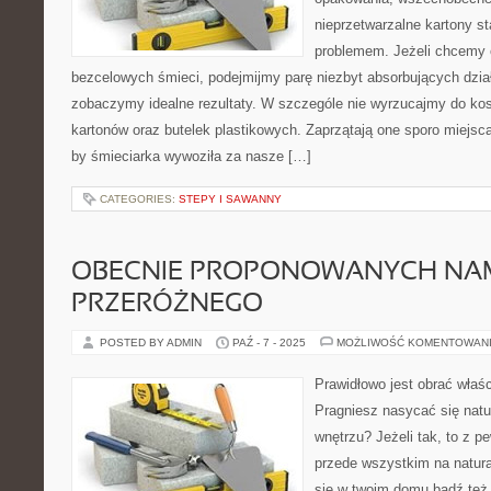
nieprzetwarzalne kartony s
problemem. Jeżeli chcemy o
bezcelowych śmieci, podejmijmy parę niezbyt absorbujących dzia
zobaczymy idealne rezultaty. W szczególe nie wyrzucajmy do ko
kartonów oraz butelek plastikowych. Zaprzątają one sporo miejsca
by śmieciarka wywoziła za nasze […]
CATEGORIES:
STEPY I SAWANNY
OBECNIE PROPONOWANYCH NAM
PRZERÓŻNEGO
POSTED BY ADMIN
PAŹ - 7 - 2025
MOŻLIWOŚĆ KOMENTOWAN
Prawidłowo jest obrać właś
Pragniesz nasycać się nat
wnętrzu? Jeżeli tak, to z 
przede wszystkim na natura
się w twoim domu bądź też