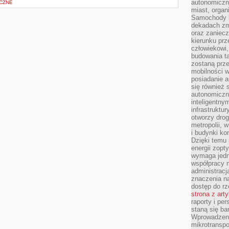
autonomiczne
CZNE
miast, organ
Samochody b
dekadach zm
oraz zaniec
kierunku prz
człowiekowi,
budowania ta
zostaną prz
mobilności w
posiadanie a
się również 
autonomiczn
inteligentny
infrastruktu
otworzy dro
metropolii, 
i budynki ko
Dzięki temu 
energii zopt
wymaga jedna
współpracy 
administrac
znaczenia na
dostęp do rz
strona z art
raporty i pe
staną się ba
Wprowadzeni
mikrotranspo