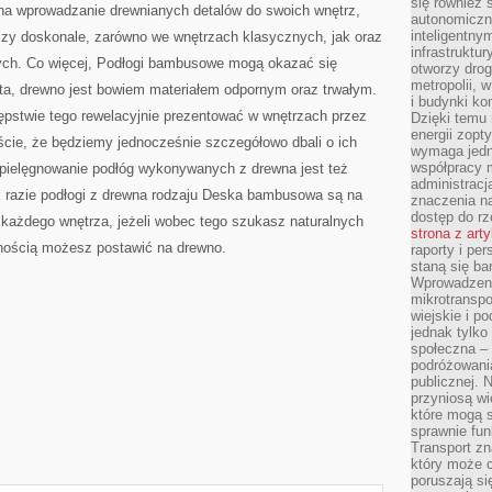
się również 
 na wprowadzanie drewnianych detalów do swoich wnętrz,
autonomiczn
inteligentny
eczy doskonale, zarówno we wnętrzach klasycznych, jak oraz
infrastruktu
ych. Co więcej, Podłogi bambusowe mogą okazać się
otworzy dro
metropolii, 
ata, drewno jest bowiem materiałem odpornym oraz trwałym.
i budynki ko
ępstwie tego rewelacyjnie prezentować w wnętrzach przez
Dzięki temu 
energii zopt
ście, że będziemy jednocześnie szczegółowo dbali o ich
wymaga jedna
współpracy 
e pielęgnowanie podłóg wykonywanych z drewna jest też
administrac
k razie podłogi z drewna rodzaju Deska bambusowa są na
znaczenia na
dostęp do rz
ażdego wnętrza, jeżeli wobec tego szukasz naturalnych
strona z art
nością możesz postawić na drewno.
raporty i pe
staną się ba
Wprowadzeni
mikrotranspo
wiejskie i p
jednak tylko
społeczna –
podróżowania
publicznej. 
przyniosą wi
które mogą 
sprawnie fun
Transport z
który może c
poruszają si