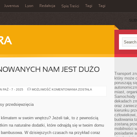
Juventus
Lyon
Redakcja
Tagi
Tagi
Spis Treści
SUB
RA
NOWANYCH NAM JEST DUŻO
Transport z
który może c
poruszają si
autonomiczne
OBECNIE
 PAŹ - 7 - 2025
MOŻLIWOŚĆ KOMENTOWANIA
ZOSTAŁA
miast, organ
PROPONOWANYCH
NAM
Samochody b
JEST
dekadach zm
DUŻO
asy przedsięwzięcia
oraz zaniec
PRZERÓŻNEGO
kierunku prz
człowiekowi,
 klimatem w swoim wnętrzu? Jeżeli tak, to z pewnością
budowania ta
zostaną prz
kim na naturalne dodatki, które odnajdą się w twoim domu
mobilności w
a bambusowa. W dzisiejszych czasach na przykład coraz
posiadanie a