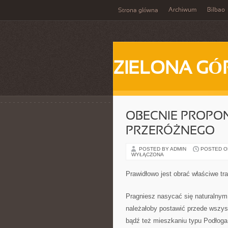
Archiwum
Bilbao
Strona główna
ZIELONA GÓ
OBECNIE PROPO
PRZERÓŻNEGO
POSTED BY ADMIN
POSTED ON
WYŁĄCZONA
Prawidłowo jest obrać właściwe tr
Pragniesz nasycać się naturalnym
należałoby postawić przede wszyst
bądź też mieszkaniu typu Podłog