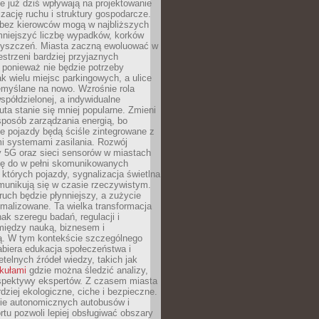
 już dziś wpływają na projektowanie
izację ruchu i struktury gospodarcze.
ez kierowców mogą w najbliższych
niejszyć liczbę wypadków, korków
zyszczeń. Miasta zaczną ewoluować w
estrzeni bardziej przyjaznych
 ponieważ nie będzie potrzeby
k wielu miejsc parkingowych, a ulice
emyślane na nowo. Wzrośnie rola
spółdzielonej, a indywidualne
uta stanie się mniej popularne. Zmieni
sposób zarządzania energią, bo
e pojazdy będą ściśle zintegrowane z
mi systemami zasilania. Rozwój
ry 5G oraz sieci sensorów w miastach
gę do w pełni skomunikowanych
w których pojazdy, sygnalizacja świetlna
munikują się w czasie rzeczywistym.
ruch będzie płynniejszy, a zużycie
ymalizowane. Ta wielka transformacja
k szeregu badań, regulacji i
między nauką, biznesem i
ją. W tym kontekście szczególnego
biera edukacja społeczeństwa i
etelnych źródeł wiedzy, takich jak
ykułami
gdzie można śledzić analizy,
rspektywy ekspertów. Z czasem miasta
rdziej ekologiczne, ciche i bezpieczne.
e autonomicznych autobusów i
rtu pozwoli lepiej obsługiwać obszary