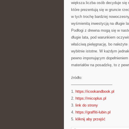
większa liczba osób decyduje się
które prezentują się w gruncie rz
w tych trochę bardziej nowoczesn
wyśmienitą inwestycją na długie l
Podłogi z drewna mogą się w nast
długie lata, pod warunkiem oczywi
właściwą pielęgnację, bo należyt
wybitnie istotne. W każdym jedna
pewno imponującym dopełnieniem k
materiałów na posadzkę, to z pew
źródło:
———————————
1.
https://icookandbook.pl
2.
https://micoplus.pl
3.
link do strony
4.
https://graffiti-lubin.pl
5.
kliknij aby przejść