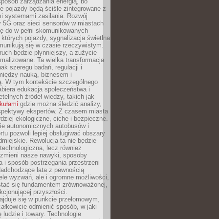
sposób zarządzania energią, bo
e pojazdy będą ściśle zintegrowane z
mi systemami zasilania. Rozwój
ry 5G oraz sieci sensorów w miastach
gę do w pełni skomunikowanych
w których pojazdy, sygnalizacja świetlna
munikują się w czasie rzeczywistym.
ruch będzie płynniejszy, a zużycie
ymalizowane. Ta wielka transformacja
k szeregu badań, regulacji i
między nauką, biznesem i
ją. W tym kontekście szczególnego
biera edukacja społeczeństwa i
etelnych źródeł wiedzy, takich jak
ykułami
gdzie można śledzić analizy,
rspektywy ekspertów. Z czasem miasta
rdziej ekologiczne, ciche i bezpieczne.
e autonomicznych autobusów i
rtu pozwoli lepiej obsługiwać obszary
odmiejskie. Rewolucja ta nie będzie
 technologiczna, lecz również
 zmieni nasze nawyki, sposoby
 i sposób postrzegania przestrzeni
Nadchodzące lata z pewnością
ele wyzwań, ale i ogromne możliwości,
stać się fundamentem zrównoważonej,
kcjonującej przyszłości.
najduje się w punkcie przełomowym,
ałkowicie odmienić sposób, w jaki
ę ludzie i towary. Technologie