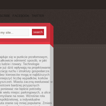
SCRIBE
FACEBOOK
TWITTER
najduje się w punkcie przełomowym,
ałkowicie odmienić sposób, w jaki
ę ludzie i towary. Technologie
 już dziś wpływają na projektowanie
izację ruchu i struktury gospodarcze.
ez kierowców mogą w najbliższych
niejszyć liczbę wypadków, korków
zyszczeń. Miasta zaczną ewoluować w
estrzeni bardziej przyjaznych
 ponieważ nie będzie potrzeby
k wielu miejsc parkingowych, a ulice
emyślane na nowo. Wzrośnie rola
spółdzielonej, a indywidualne
uta stanie się mniej popularne. Zmieni