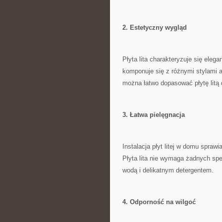
2. Estetyczny wygląd
Płyta lita charakteryzuje się ele
komponuje się z różnymi stylami ar
można⁤ łatwo dopasować płytę litą
3. Łatwa pielęgnacja
Instalacja płyt litej w domu sprawi
Płyta lita nie wymaga żadnych sp
wodą i delikatnym detergentem.
4. Odporność na wilgoć