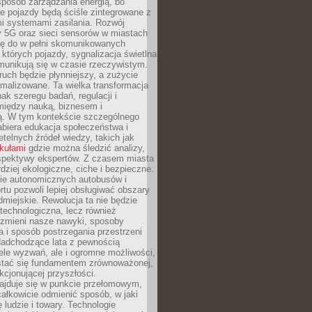
sposób zarządzania energią, bo
e pojazdy będą ściśle zintegrowane z
mi systemami zasilania. Rozwój
ry 5G oraz sieci sensorów w miastach
gę do w pełni skomunikowanych
w których pojazdy, sygnalizacja świetlna
munikują się w czasie rzeczywistym.
ruch będzie płynniejszy, a zużycie
ymalizowane. Ta wielka transformacja
k szeregu badań, regulacji i
między nauką, biznesem i
ją. W tym kontekście szczególnego
biera edukacja społeczeństwa i
etelnych źródeł wiedzy, takich jak
ykułami
gdzie można śledzić analizy,
rspektywy ekspertów. Z czasem miasta
rdziej ekologiczne, ciche i bezpieczne.
e autonomicznych autobusów i
rtu pozwoli lepiej obsługiwać obszary
odmiejskie. Rewolucja ta nie będzie
 technologiczna, lecz również
 zmieni nasze nawyki, sposoby
 i sposób postrzegania przestrzeni
Nadchodzące lata z pewnością
ele wyzwań, ale i ogromne możliwości,
stać się fundamentem zrównoważonej,
kcjonującej przyszłości.
najduje się w punkcie przełomowym,
ałkowicie odmienić sposób, w jaki
ę ludzie i towary. Technologie