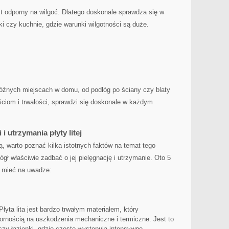
est odporny na ‌wilgoć. ‍Dlatego doskonale sprawdza się ⁢w
ki czy kuchnie, gdzie warunki wilgotności są duże.
różnych miejscach w domu, od podłóg po ściany czy blaty
ciom i trwałości, sprawdzi się doskonale w⁢ każdym
i utrzymania płyty litej
, warto poznać kilka istotnych faktów na temat tego ​
ł właściwie ‍zadbać o jej pielęgnację ⁤i utrzymanie. Oto⁢ 5
to mieć na uwadze:
łyta lita​ jest bardzo trwałym materiałem, który
ornością na uszkodzenia mechaniczne i termiczne. Jest to ​
czy łazienki, gdzie⁣ często występują intensywne