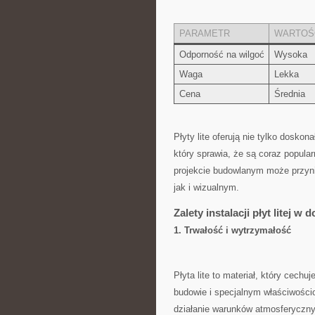
PARAMETR
WARTOŚ
Odporność na wilgoć
Wysoka
Waga
Lekka
Cena
Średnia
Płyty lite oferują nie tylko‌ dosko
który ‌sprawia, że są coraz popul
projekcie budowlanym może przyn
jak i wizualnym.
Zalety instalacji płyt ⁤litej ⁣w
1. Trwałość ⁤i wytrzymałość
Płyta lite to materiał, który cechu
budowie i specjalnym właściwościo
działanie warunków atmosferyczn