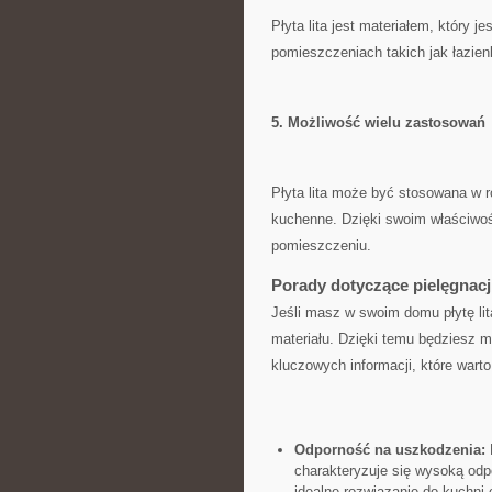
Płyta‍ lita jest materiałem, który j
pomieszczeniach takich jak łazien
5. Możliwość wielu zastosowań
Płyta lita może być stosowana w⁤ 
kuchenne. Dzięki swoim właściwoś
pomieszczeniu.
Porady dotyczące pielęgnacji 
Jeśli masz w swoim domu płytę litą
materiału. Dzięki temu będziesz móg
kluczowych‍ informacji, które war
Odporność na uszkodzenia:
P
charakteryzuje się wysoką odp
idealne rozwiązanie do kuchni 