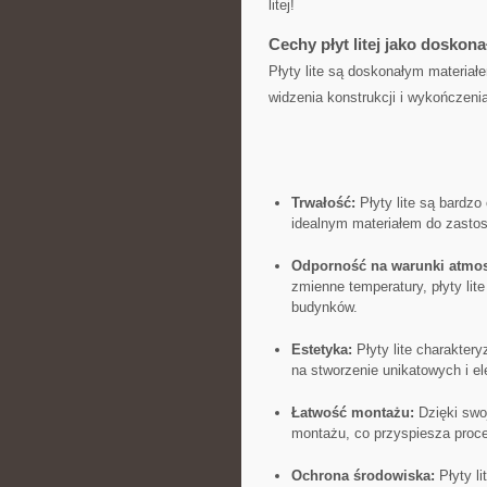
litej!
Cechy płyt litej jako dosko
Płyty lite są doskonałym materiał
widzenia konstrukcji i wykończenia
Trwałość:
Płyty lite są bardzo
idealnym materiałem do zastos
Odporność na warunki atmos
zmienne temperatury, płyty li
budynków.
Estetyka:
Płyty lite charakter
na stworzenie unikatowych i el
Łatwość montażu:
Dzięki swoje
montażu,‍ co przyspiesza proc
Ochrona środowiska:
Płyty li