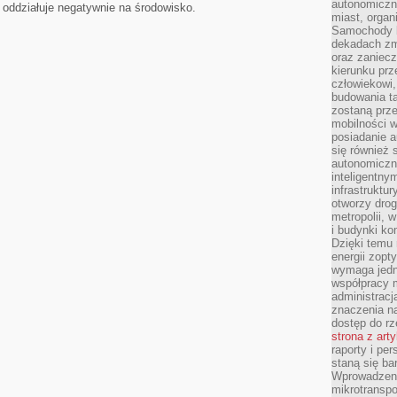
autonomiczne
e oddziałuje negatywnie na środowisko.
miast, organ
Samochody b
dekadach zm
oraz zaniec
kierunku prz
człowiekowi,
budowania ta
zostaną prz
mobilności w
posiadanie a
się również 
autonomiczn
inteligentny
infrastruktu
otworzy dro
metropolii, 
i budynki ko
Dzięki temu 
energii zopt
wymaga jedna
współpracy 
administrac
znaczenia na
dostęp do rz
strona z art
raporty i pe
staną się ba
Wprowadzeni
mikrotranspo