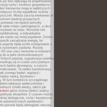
 już dziś wpływają na projektowanie
izację ruchu i struktury gospodarcze.
ez kierowców mogą w najbliższych
niejszyć liczbę wypadków, korków
zyszczeń. Miasta zaczną ewoluować w
estrzeni bardziej przyjaznych
 ponieważ nie będzie potrzeby
k wielu miejsc parkingowych, a ulice
emyślane na nowo. Wzrośnie rola
spółdzielonej, a indywidualne
uta stanie się mniej popularne. Zmieni
sposób zarządzania energią, bo
e pojazdy będą ściśle zintegrowane z
mi systemami zasilania. Rozwój
ry 5G oraz sieci sensorów w miastach
gę do w pełni skomunikowanych
w których pojazdy, sygnalizacja świetlna
munikują się w czasie rzeczywistym.
ruch będzie płynniejszy, a zużycie
ymalizowane. Ta wielka transformacja
k szeregu badań, regulacji i
między nauką, biznesem i
ją. W tym kontekście szczególnego
biera edukacja społeczeństwa i
etelnych źródeł wiedzy, takich jak
ykułami
gdzie można śledzić analizy,
rspektywy ekspertów. Z czasem miasta
rdziej ekologiczne, ciche i bezpieczne.
e autonomicznych autobusów i
rtu pozwoli lepiej obsługiwać obszary