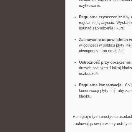
użytkowanie.
Regularne czyszczenie:
Aby z
regularnie ją czyścić. Wystarc
usunąć zabrudzenia i kurz.
Zachowanie odpowiednich w
wilgotności w pobliżu płyty l
nienaganny stan na dłużej.
Ostrożność przy obciążeniu:
dużych obciążeń. Unikaj kładze
uszkodzeń.
Regularna konserwacja:
‍ Co 
konserwacji płyty litej,‌ aby za
blasku.
Pamiętaj o ⁤tych ​prostych zasadach
zachowując swoje walory estetyczn