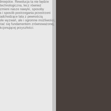
odmiejskie. Rewolucja ta nie będzie
 technologiczna, lecz również
 zmieni nasze nawyki, sposoby
 i sposób postrzegania przestrzeni
Nadchodzące lata z pewnością
ele wyzwań, ale i ogromne możliwości,
stać się fundamentem zrównoważonej,
kcjonującej przyszłości.