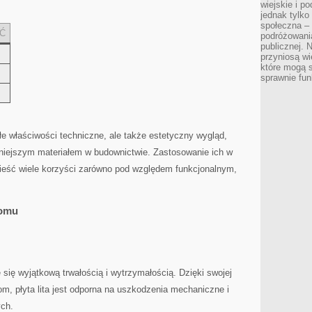
wiejskie i p
jednak tylko
społeczna –
Ć
podróżowania
publicznej. 
przyniosą wi
które mogą 
sprawnie fun
nałe właściwości techniczne, ale także estetyczny wygląd,
arniejszym materiałem w budownictwie. Zastosowanie ich w
ieść wiele korzyści zarówno pod względem funkcjonalnym,
 domu
je się wyjątkową trwałością ⁤i wytrzymałością. Dzięki swojej
m, płyta ‍lita jest odporna na uszkodzenia mechaniczne i
ych.