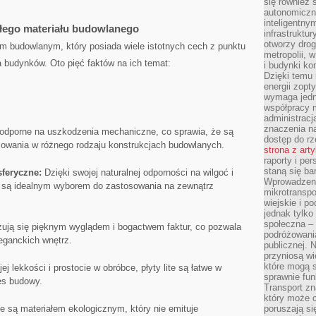
się również 
autonomiczn
inteligentny
nałego materiału budowlanego
infrastruktu
otworzy dro
em budowlanym, który posiada wiele istotnych cech z punktu
metropolii, 
 budynków. Oto ⁤pięć faktów na ich temat:
i budynki ko
Dzięki temu 
energii zopt
wymaga jedna
współpracy 
administrac
znaczenia na
 odporne ⁤na uszkodzenia mechaniczne,‌ co sprawia, że są
dostęp do rz
owania w różnego rodzaju ​konstrukcjach budowlanych.
strona z art
raporty i pe
staną się ba
feryczne:
Dzięki swojej naturalnej odporności na wilgoć i
Wprowadzeni
te są idealnym wyborem do zastosowania na zewnątrz
mikrotranspo
wiejskie i p
jednak tylko
społeczna –
yzują się pięknym wyglądem i bogactwem faktur, co pozwala
podróżowania
eganckich ‌wnętrz.
publicznej. 
przyniosą wi
które mogą 
j lekkości i​ prostocie w obróbce, płyty lite ‌są łatwe w
sprawnie fun
es budowy.
Transport z
który może c
te są materiałem ekologicznym, który nie emituje
poruszają si