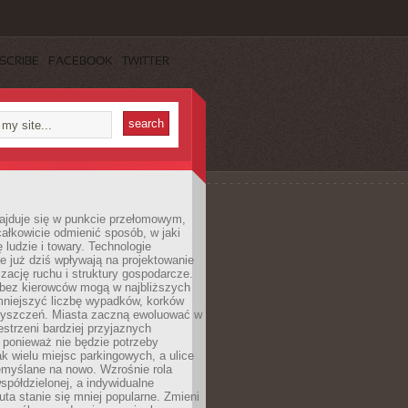
SCRIBE
FACEBOOK
TWITTER
najduje się w punkcie przełomowym,
ałkowicie odmienić sposób, w jaki
ę ludzie i towary. Technologie
 już dziś wpływają na projektowanie
izację ruchu i struktury gospodarcze.
ez kierowców mogą w najbliższych
niejszyć liczbę wypadków, korków
zyszczeń. Miasta zaczną ewoluować w
estrzeni bardziej przyjaznych
 ponieważ nie będzie potrzeby
k wielu miejsc parkingowych, a ulice
emyślane na nowo. Wzrośnie rola
spółdzielonej, a indywidualne
uta stanie się mniej popularne. Zmieni