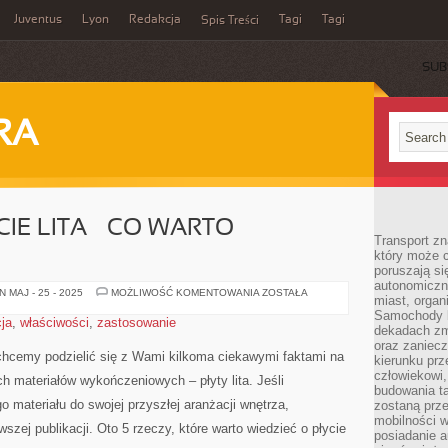
Juventus
Lyon
Redakcja
Tagi
Tagi
Spis Treści
SUB
RA
IE LITA – CO WARTO
Transport z
który może c
poruszają si
autonomiczne
5
 MAJ - 25 - 2025
MOŻLIWOŚĆ KOMENTOWANIA
ZOSTAŁA
miast, organ
FAKTÓW
O
Samochody b
ja
,
właściwości
,
zastosowanie
PŁYCIE
dekadach zm
LITA
oraz zaniec
–
 chcemy podzielić się z Wami kilkoma ciekawymi faktami na
CO
kierunku prz
WARTO
człowiekowi,
ch materiałów wykończeniowych – płyty lita. Jeśli
WIEDZIEĆ
budowania ta
 materiału do swojej przyszłej aranżacji wnętrza,
zostaną prz
mobilności w
zej publikacji. Oto ⁤5 ⁤rzeczy,⁣ które‌ warto wiedzieć o płycie
posiadanie a