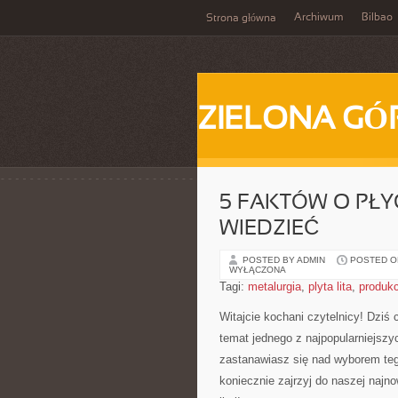
Archiwum
Bilbao
Strona główna
ZIELONA GÓ
5 FAKTÓW O PŁYC
WIEDZIEĆ
POSTED BY ADMIN
POSTED ON
WYŁĄCZONA
Tagi:
metalurgia
,
plyta lita
,
produkc
Witajcie kochani czytelnicy! Dziś
temat ⁢jednego z najpopularniejszy
zastanawiasz się nad wyborem tego
koniecznie zajrzyj do naszej najnows