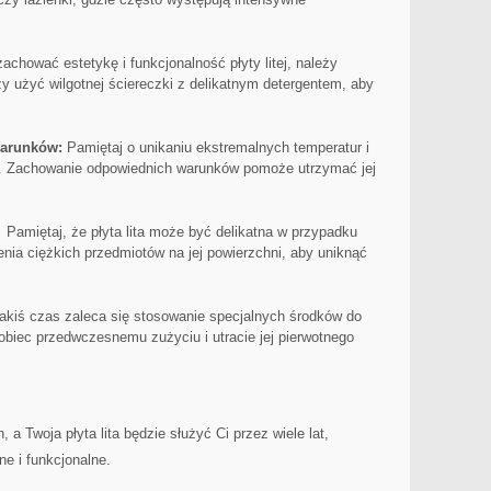
achować estetykę i funkcjonalność płyty litej, należy
zy użyć wilgotnej ściereczki z delikatnym detergentem, ⁤aby
arunków:
Pamiętaj o unikaniu ekstremalnych temperatur i
itej. Zachowanie odpowiednich warunków pomoże utrzymać jej
⁢ Pamiętaj, że płyta‌ lita może być delikatna w przypadku
nia⁤ ciężkich przedmiotów na jej powierzchni, aby uniknąć
jakiś czas zaleca się⁣ stosowanie specjalnych środków ‍do
pobiec ​przedwczesnemu ⁢zużyciu i utracie ⁤jej pierwotnego
, a Twoja płyta lita będzie służyć Ci przez wiele lat,
e i funkcjonalne.