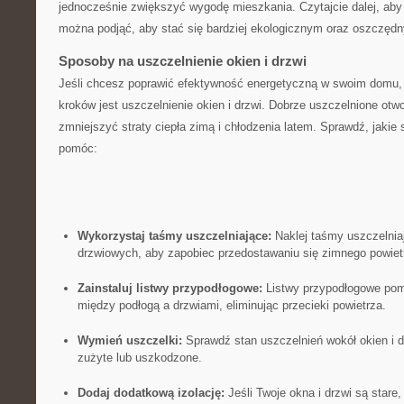
jednocześnie zwiększyć wygodę mieszkania. Czytajcie dalej, aby⁣ 
można podjąć, aby stać się bardziej ekologicznym oraz oszczęd
Sposoby na uszczelnienie okien i drzwi
Jeśli chcesz poprawić efektywność energetyczną w swoim domu,
kroków jest uszczelnienie okien i drzwi. Dobrze uszczelnione ot
zmniejszyć straty ciepła zimą i chłodzenia ‌latem. Sprawdź,⁣ jak
pomóc:
Wykorzystaj taśmy uszczelniające:
Naklej taśmy uszczelnia
drzwiowych, aby ⁣zapobiec⁢ przedostawaniu ⁢się zimnego powiet
Zainstaluj listwy przypodłogowe:
Listwy przypodłogowe⁢ pom
między⁣ podłogą ⁢a drzwiami, eliminując przecieki powietrza.
Wymień uszczelki:
Sprawdź stan uszczelnień⁤ wokół okien i drz
zużyte lub uszkodzone.
Dodaj dodatkową izolację:
Jeśli Twoje ‍okna i drzwi są stare