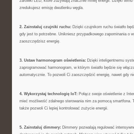
‍żarówki LED, które zużywają znacznie ⁣mniej energii. Dzięki⁤ temu
zredukujesz emisję dwutlenku węgla.
2. Zainstaluj czujniki ruchu:
Dzięki czujnikom ‍ruchu światło będ
gdy jest ‍to ​potrzebne. Unikniesz przypadkowego zapominania o w
zaoszczędzisz energię.
3. Ustaw harmonogram oświetlenia:
Dzięki inteligentnemu syst
zaprogramować harmonogram, w którym ‌światło będzie się ⁣włącz
automatycznie.⁢ To ⁤pozwoli Ci zaoszczędzić⁤ energię, nawet gdy 
4. Wykorzystaj technologię⁣ IoT:
​Połącz swoje oświetlenie z Inte
mieć możliwość zdalnego​ sterowania nim za pomocą smartfona. T
także pozwoli Ci ‍lepiej kontrolować zużycie energii.
5. Zainstaluj dimmery:
Dimmery ⁣pozwalają regulować intensywnoś