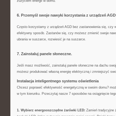
zużyciem energii w​ domu.
6. Przemyśl swoje nawyki korzystania ⁢z urządzeń AGD
Często korzystamy z⁣ urządzeń AGD‌ bez zastanowienia się, ⁣czy w
efektywny sposób.​ Zastanów się, czy możesz zmienić swoje nawy
ubrania w⁤ suszarce, rozwiesić je na suszarce.
7. Zainstaluj panele słoneczne.
Jeśli masz możliwość,‍ zainstaluj panele słoneczne na dachu swo
możesz‌ produkować własną ⁤energię elektryczną i zmniejszyć ​swoj
Instalacja inteligentnego systemu oświetlenia
Chcesz poprawić efektywność energetyczną w swoim domu? moż
⁤w tym⁣ kierunku. Przeczytaj nasze 7 sposobów na​ osiągnięcie​ teg
1. Wybierz energooszczędne żarówki LED:
Zamień⁢ tradycyjne