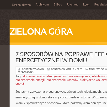
Archiwum
Bilbao
Juventus
Lyon
Redakcja
Strona główna
ZIELONA GÓRA
7 SPOSOBÓW NA POPRAWĘ EFE
ENERGETYCZNEJ W DOMU
POSTED BY ADMIN
POSTED ON MAR - 7 - 2025
MOŻLIWOŚĆ 
WYŁĄCZONA
Tagi:
domowe porady
,
efektywne domowe rozwiązania
,
efektywno
oszczędzanie energii
,
oszczędzanie kosztów
,
praktyczne wskazó
energii
Jesteśmy zawsze na progu unowocześnień technologicznych, ⁢a⁤ 
⁣energetycznej w domu staje się‍ coraz bardziej istotna.‌ W dzisie
Wam‍ 7 sprawdzonych sposobów, które pozwolą Wam obniżyć rach