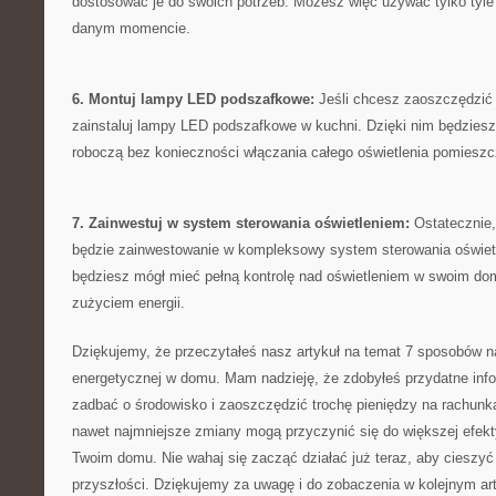
dostosować je do swoich potrzeb. ⁤Możesz ⁤więc używać tylko ⁣tyle e
‍danym momencie.
6. Montuj lampy LED podszafkowe:
Jeśli chcesz zaoszczędzić j
zainstaluj lampy LED podszafkowe w kuchni. Dzięki nim będziesz 
roboczą bez konieczności włączania całego oświetlenia⁢ pomieszc
7. Zainwestuj w system sterowania oświetleniem:
Ostatecznie,
będzie⁤ zainwestowanie w kompleksowy system sterowania oświetl
będziesz mógł mieć pełną kontrolę⁤ nad oświetleniem w swoim dom
zużyciem energii.
Dziękujemy, że‌ przeczytałeś nasz artykuł na temat ⁣7 sposobów 
energetycznej w domu. Mam nadzieję, że zdobyłeś przydatne inform
zadbać o środowisko i ​zaoszczędzić trochę pieniędzy na rachunk
nawet najmniejsze zmiany mogą przyczynić się do większej efek
Twoim domu. ‌Nie wahaj się zacząć działać już teraz, aby cieszyć
przyszłości. Dziękujemy za uwagę⁢ i do zobaczenia w kolejnym ar