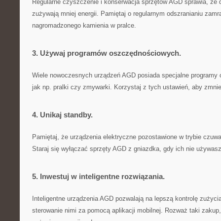
Regularne czyszczenie i konserwacja ⁢sprzętów AGD sprawia, że dz
zużywają mniej energii. Pamiętaj o regularnym odszranianiu zamr
nagromadzonego kamienia w pralce.
3. Używaj programów oszczędnościowych.
Wiele nowoczesnych urządzeń​ AGD posiada specjalne programy o
jak np. pralki czy zmywarki. Korzystaj z tych ustawień, aby zmni
4. Unikaj ⁤standby.
Pamiętaj, że urządzenia elektryczne pozostawione w trybie czuwani
Staraj się wyłączać sprzęty AGD z gniazdka, gdy ich nie używasz
5. Inwestuj⁤ w inteligentne rozwiązania.
Inteligentne urządzenia AGD pozwalają na lepszą kontrolę​ zużyci
sterowanie nimi za pomocą aplikacji mobilnej. Rozważ taki zakup,