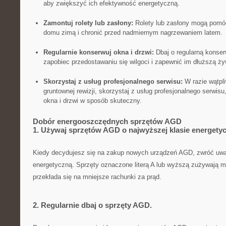
aby zwiększyć ich efektywność energetyczną.
Zamontuj rolety lub zasłony:
Rolety lub zasłony⁤ mogą⁢ pomó
domu zimą i chronić przed nadmiernym nagrzewaniem latem.
Regularnie konserwuj⁤ okna i drzwi:
Dbaj o regularną konserw
zapobiec przedostawaniu się wilgoci ⁣i zapewnić im dłuższą ż
Skorzystaj z usług profesjonalnego serwisu:
W ‌razie wątpli
gruntownej rewizji, ⁤skorzystaj z usług⁢ profesjonalnego serwis
okna i drzwi ⁤w‍ sposób skuteczny.
Dobór energooszczędnych sprzętów AGD
1. Używaj sprzętów AGD o najwyższej klasie energetyc
Kiedy‍ decydujesz się na zakup nowych urządzeń AGD, zwróć uwa
energetyczną. Sprzęty oznaczone literą A lub wyższą zużywają mni
przekłada się na mniejsze rachunki za prąd.
2. Regularnie dbaj o sprzęty AGD.