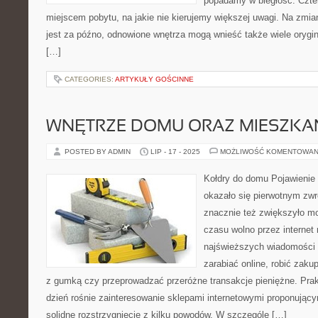
popadamy w biegłość. Czter
miejscem pobytu, na jakie nie kierujemy większej uwagi. Na zmia
jest za późno, odnowione wnętrza mogą wnieść także wiele orygi
[…]
CATEGORIES:
ARTYKUŁY GOŚCINNE
WNĘTRZE DOMU ORAZ MIESZKA
POSTED BY ADMIN
LIP - 17 - 2025
MOŻLIWOŚĆ KOMENTOWAN
Kołdry do domu Pojawienie 
okazało się pierwotnym zwr
znacznie też zwiększyło mo
czasu wolno przez internet 
najświeższych wiadomości i 
zarabiać online, robić zaku
z gumką czy przeprowadzać przeróżne transakcje pieniężne. Prak
dzień rośnie zainteresowanie sklepami internetowymi proponującym
solidne rozstrzygnięcie z kilku powodów. W szczególe […]