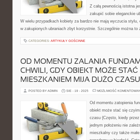
Z całą pewnością istotna je
zakupić sobie eleganckie u
W wielu przypadkach kobiety za bardzo nie mają wyczucia stylu, c
w zakupionych ubraniach zbyt korzystnie. Szczególnie można to
CATEGORIES:
ARTYKUŁY GOŚCINNE
OD MOMENTU ZALANIA FUNDA
CHWILI, GDY OBIEKT MOŻE STAĆ 
MIESZKANIEM MIJA DUŻO CZASU
POSTED BY ADMIN
SIE - 19 - 2025
MOŻLIWOŚĆ KOMENTOWA
Od momentu zatopienia fun
obiekt może stać się czyi
czasu {Często, kiedy prze
jednym położeniu nie zależni
mieszkalny czy także małe