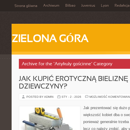
Archiwum
Bilbao
Juventus
Lyon
Redakcja
Strona główna
ZIELONA GÓRA
Archive for the ‘Artykuły gościnne’ Category
JAK KUPIĆ EROTYCZNĄ BIELIZNĘ
DZIEWCZYNY?
POSTED BY ADMIN
STY - 2 - 2026
MOŻLIWOŚĆ KOMENTOWAN
Jak prezentować się dużo p
większość kobiet dba o swo
ponieważ generalnie trzeba
lecz co należy zrobić, aby 