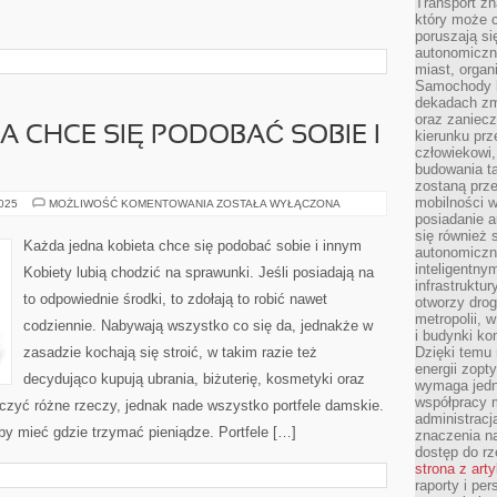
Transport z
który może c
poruszają si
autonomiczne
miast, organ
Samochody b
dekadach zm
oraz zaniec
A CHCE SIĘ PODOBAĆ SOBIE I
kierunku prz
człowiekowi,
budowania ta
zostaną prz
mobilności w
KAŻDA
2025
MOŻLIWOŚĆ KOMENTOWANIA
ZOSTAŁA WYŁĄCZONA
NIEWIASTA
posiadanie a
CHCE
się również 
SIĘ
Każda jedna kobieta chce się podobać sobie i innym
autonomiczn
PODOBAĆ
SOBIE
inteligentny
Kobiety lubią chodzić na sprawunki. Jeśli posiadają na
I
infrastruktu
INNYM
to odpowiednie środki, to zdołają to robić nawet
otworzy dro
metropolii, 
codziennie. Nabywają wszystko co się da, jednakże w
i budynki ko
zasadzie kochają się stroić, w takim razie też
Dzięki temu 
energii zopt
decydująco kupują ubrania, biżuterię, kosmetyki oraz
wymaga jedna
współpracy 
czyć różne rzeczy, jednak nade wszystko portfele damskie.
administrac
y mieć gdzie trzymać pieniądze. Portfele […]
znaczenia na
dostęp do rz
strona z art
raporty i pe