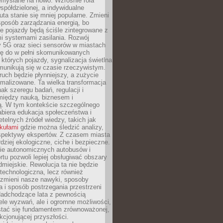
emyślane na nowo. Wzrośnie rola
spółdzielonej, a indywidualne
uta stanie się mniej popularne. Zmieni
sposób zarządzania energią, bo
e pojazdy będą ściśle zintegrowane z
mi systemami zasilania. Rozwój
ry 5G oraz sieci sensorów w miastach
gę do w pełni skomunikowanych
w których pojazdy, sygnalizacja świetlna
munikują się w czasie rzeczywistym.
ruch będzie płynniejszy, a zużycie
ymalizowane. Ta wielka transformacja
k szeregu badań, regulacji i
między nauką, biznesem i
ją. W tym kontekście szczególnego
biera edukacja społeczeństwa i
etelnych źródeł wiedzy, takich jak
ykułami
gdzie można śledzić analizy,
rspektywy ekspertów. Z czasem miasta
rdziej ekologiczne, ciche i bezpieczne.
e autonomicznych autobusów i
rtu pozwoli lepiej obsługiwać obszary
odmiejskie. Rewolucja ta nie będzie
 technologiczna, lecz również
 zmieni nasze nawyki, sposoby
 i sposób postrzegania przestrzeni
Nadchodzące lata z pewnością
ele wyzwań, ale i ogromne możliwości,
stać się fundamentem zrównoważonej,
kcjonującej przyszłości.