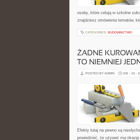
osoby, które celują w szkolne suk
znajdziesz omówienia tematów, któr
CATEGORIES:
BUDOWNICTWO
ŻADNE KUROWANIE
TO NIEMNIEJ J
POSTED BY ADMIN
SIE - 16 - 
Efekty tutaj na pewno są niesłych
powiedzieć, że używać ma okazję 