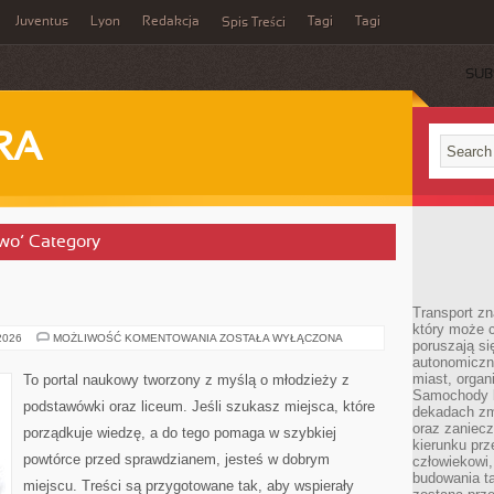
Juventus
Lyon
Redakcja
Tagi
Tagi
Spis Treści
SUB
RA
two’ Category
Transport z
który może c
JĘZYK
 2026
MOŻLIWOŚĆ KOMENTOWANIA
ZOSTAŁA WYŁĄCZONA
poruszają si
ANGIELSKI
autonomiczne
miast, organ
To portal naukowy tworzony z myślą o młodzieży z
Samochody b
podstawówki oraz liceum. Jeśli szukasz miejsca, które
dekadach zm
oraz zaniec
porządkuje wiedzę, a do tego pomaga w szybkiej
kierunku prz
powtórce przed sprawdzianem, jesteś w dobrym
człowiekowi,
budowania ta
miejscu. Treści są przygotowane tak, aby wspierały