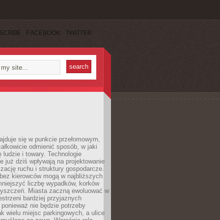
SCRIBE
FACEBOOK
TWITTER
najduje się w punkcie przełomowym,
ałkowicie odmienić sposób, w jaki
ę ludzie i towary. Technologie
 już dziś wpływają na projektowanie
izację ruchu i struktury gospodarcze.
ez kierowców mogą w najbliższych
niejszyć liczbę wypadków, korków
zyszczeń. Miasta zaczną ewoluować w
estrzeni bardziej przyjaznych
 ponieważ nie będzie potrzeby
k wielu miejsc parkingowych, a ulice