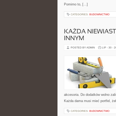
Pomimo to, […]
CATEGORIES:
BUDOWNICTWO
KAŻDA NIEWIAST
INNYM
POSTED BY ADMIN
LIP - 30 - 
akcesoria. Do dodatków wolno zali
Każda dama musi mieć portfel, żeb
CATEGORIES:
BUDOWNICTWO