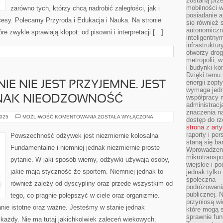
zostaną prz
mobilności w
zarówno tych, którzy chcą nadrobić zaległości, jak i
posiadanie a
cesy. Polecamy Przyroda i Edukacja i Nauka. Na stronie
się również 
autonomiczn
e zwykle sprawiają kłopot: od pisowni i interpretacji […]
inteligentny
infrastruktu
otworzy dro
metropolii, 
i budynki ko
Dzięki temu 
energii zopt
 NIE JEST PRZYJEMNE. JEST
wymaga jedna
współpracy 
EDNAK NIEODZOWNOŚĆ
administrac
znaczenia na
ŻADNE
2025
MOŻLIWOŚĆ KOMENTOWANIA
ZOSTAŁA WYŁĄCZONA
dostęp do rz
KUROWANIE
strona z art
NIE
JEST
raporty i pe
Powszechność odżywek jest niezmiernie kolosalna
PRZYJEMNE.
staną się ba
JEST
Fundamentalne i niemniej jednak niezmiernie proste
Wprowadzeni
TO
NIEMNIEJ
mikrotranspo
pytanie. W jaki sposób wiemy, odżywki używają osoby,
JEDNAK
wiejskie i p
NIEODZOWNOŚĆ
jakie mają styczność że sportem. Niemniej jednak to
jednak tylko
społeczna –
również zależy od dyscypliny oraz przede wszystkim od
podróżowania
publicznej. 
tego, co pragnie polepszyć w ciele oraz organizmie.
przyniosą wi
anie istotne oraz ważne. Jesteśmy w stanie jednak
które mogą 
sprawnie fun
każdy. Nie ma tutaj jakichkolwiek zaleceń wiekowych.