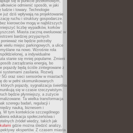
najduje się w punkcie przełomowym,
ałkowicie odmienić sposób, w jaki
ę ludzie i towary. Technologie
 już dziś wpływają na projektowanie
izację ruchu i struktury gospodarcze.
ez kierowców mogą w najbliższych
niejszyć liczbę wypadków, korków
zyszczeń. Miasta zaczną ewoluować w
estrzeni bardziej przyjaznych
 ponieważ nie będzie potrzeby
k wielu miejsc parkingowych, a ulice
emyślane na nowo. Wzrośnie rola
spółdzielonej, a indywidualne
uta stanie się mniej popularne. Zmieni
sposób zarządzania energią, bo
e pojazdy będą ściśle zintegrowane z
mi systemami zasilania. Rozwój
ry 5G oraz sieci sensorów w miastach
gę do w pełni skomunikowanych
w których pojazdy, sygnalizacja świetlna
munikują się w czasie rzeczywistym.
ruch będzie płynniejszy, a zużycie
ymalizowane. Ta wielka transformacja
k szeregu badań, regulacji i
między nauką, biznesem i
ją. W tym kontekście szczególnego
biera edukacja społeczeństwa i
etelnych źródeł wiedzy, takich jak
ykułami
gdzie można śledzić analizy,
rspektywy ekspertów. Z czasem miasta