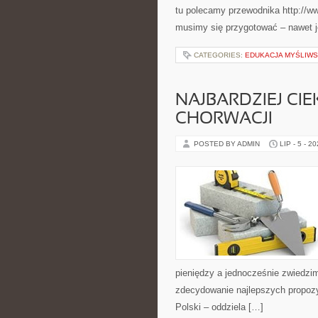
tu polecamy przewodnika http://w
musimy się przygotować – nawet j
CATEGORIES:
EDUKACJA MYŚLIW
NAJBARDZIEJ CI
CHORWACJI
POSTED BY ADMIN
LIP - 5 - 2
pieniędzy a jednocześnie zwiedzim
zdecydowanie najlepszych propozyc
Polski – oddziela […]