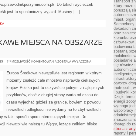
Transport z
ww.przewodnikporzymie.com.pl/. Do takich wycieczek
który może c
poruszają si
eśli jest to spontaniczny wyjazd. Musimy […]
autonomiczne
miast, organ
Samochody b
SKA
dekadach zm
oraz zaniec
kierunku prz
EKAWE MIEJSCA NA OBSZARZE
człowiekowi,
budowania ta
zostaną prz
mobilności w
posiadanie a
NAJBARDZIEJ
025
MOŻLIWOŚĆ KOMENTOWANIA
ZOSTAŁA WYŁĄCZONA
się również 
CIEKAWE
MIEJSCA
autonomiczn
NA
Europa Środkowa niewątpliwie jest regionem w którym
inteligentny
OBSZARZE
CHORWACJI
infrastruktu
możemy znaleźć całe mnóstwo naprawdę ciekawych
otworzy dro
krajów. Polska jest tu oczywiście jednym z najlepszych
metropolii, 
i budynki ko
przykładów, choć z drugiej strony warto od czasu do
Dzięki temu 
energii zopt
czasu wyjechać gdzieś za granicę, bowiem z powodu
wymaga jedna
niewielkich odległości nie wydamy na to zbyt wielkich
współpracy 
administrac
y w taki sposób sporo interesujących miejsc. Do
znaczenia na
ji niewątpliwie należą tu Węgry, leżące całkiem blisko
dostęp do rz
strona z art
raporty i pe