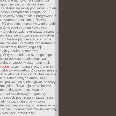
emyślane na nowo. Wzrośnie rola
spółdzielonej, a indywidualne
uta stanie się mniej popularne. Zmieni
sposób zarządzania energią, bo
e pojazdy będą ściśle zintegrowane z
mi systemami zasilania. Rozwój
ry 5G oraz sieci sensorów w miastach
gę do w pełni skomunikowanych
w których pojazdy, sygnalizacja świetlna
munikują się w czasie rzeczywistym.
ruch będzie płynniejszy, a zużycie
ymalizowane. Ta wielka transformacja
k szeregu badań, regulacji i
między nauką, biznesem i
ją. W tym kontekście szczególnego
biera edukacja społeczeństwa i
etelnych źródeł wiedzy, takich jak
ykułami
gdzie można śledzić analizy,
rspektywy ekspertów. Z czasem miasta
rdziej ekologiczne, ciche i bezpieczne.
e autonomicznych autobusów i
rtu pozwoli lepiej obsługiwać obszary
odmiejskie. Rewolucja ta nie będzie
 technologiczna, lecz również
 zmieni nasze nawyki, sposoby
 i sposób postrzegania przestrzeni
Nadchodzące lata z pewnością
ele wyzwań, ale i ogromne możliwości,
stać się fundamentem zrównoważonej,
kcjonującej przyszłości.