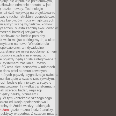
najduje się w punkcie przełomowym,
ałkowicie odmienić sposób, w jaki
ę ludzie i towary. Technologie
 już dziś wpływają na projektowanie
izację ruchu i struktury gospodarcze.
ez kierowców mogą w najbliższych
niejszyć liczbę wypadków, korków
zyszczeń. Miasta zaczną ewoluować w
estrzeni bardziej przyjaznych
 ponieważ nie będzie potrzeby
k wielu miejsc parkingowych, a ulice
emyślane na nowo. Wzrośnie rola
spółdzielonej, a indywidualne
uta stanie się mniej popularne. Zmieni
sposób zarządzania energią, bo
e pojazdy będą ściśle zintegrowane z
mi systemami zasilania. Rozwój
ry 5G oraz sieci sensorów w miastach
gę do w pełni skomunikowanych
w których pojazdy, sygnalizacja świetlna
munikują się w czasie rzeczywistym.
ruch będzie płynniejszy, a zużycie
ymalizowane. Ta wielka transformacja
k szeregu badań, regulacji i
między nauką, biznesem i
ją. W tym kontekście szczególnego
biera edukacja społeczeństwa i
etelnych źródeł wiedzy, takich jak
ykułami
gdzie można śledzić analizy,
rspektywy ekspertów. Z czasem miasta