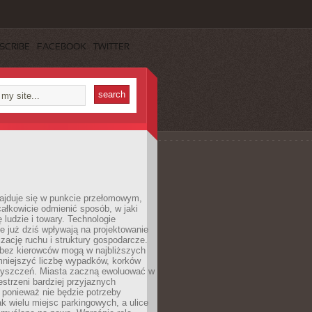
SCRIBE
FACEBOOK
TWITTER
najduje się w punkcie przełomowym,
ałkowicie odmienić sposób, w jaki
ę ludzie i towary. Technologie
 już dziś wpływają na projektowanie
izację ruchu i struktury gospodarcze.
ez kierowców mogą w najbliższych
niejszyć liczbę wypadków, korków
zyszczeń. Miasta zaczną ewoluować w
estrzeni bardziej przyjaznych
 ponieważ nie będzie potrzeby
k wielu miejsc parkingowych, a ulice