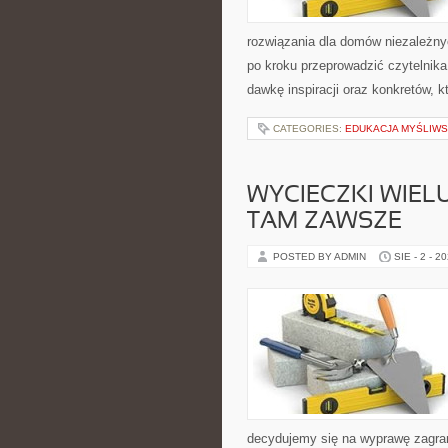
rozwiązania dla domów niezależny
po kroku przeprowadzić czytelnika
dawkę inspiracji oraz konkretów, 
CATEGORIES:
EDUKACJA MYŚLIW
WYCIECZKI WIELU
TAM ZAWSZE
POSTED BY ADMIN
SIE - 2 - 2
decydujemy się na wyprawę zagran