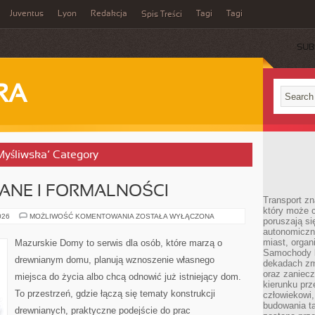
Juventus
Lyon
Redakcja
Tagi
Tagi
Spis Treści
SUB
RA
 Myśliwska’ Category
NE I FORMALNOŚCI
Transport z
który może c
PRAWO
026
MOŻLIWOŚĆ KOMENTOWANIA
ZOSTAŁA WYŁĄCZONA
poruszają si
BUDOWLANE
autonomiczne
I
FORMALNOŚCI
miast, organ
Mazurskie Domy to serwis dla osób, które marzą o
Samochody b
drewnianym domu, planują wznoszenie własnego
dekadach zm
oraz zaniec
miejsca do życia albo chcą odnowić już istniejący dom.
kierunku prz
To przestrzeń, gdzie łączą się tematy konstrukcji
człowiekowi,
budowania ta
drewnianych, praktyczne podejście do prac