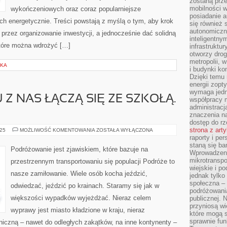
zostaną prz
mobilności w
wykończeniowych oraz coraz popularniejsze
posiadanie a
ch energetycznie. Treści powstają z myślą o tym, aby krok
się również 
autonomiczn
 przez organizowanie inwestycji, a jednocześnie dać solidną
inteligentny
które można wdrożyć […]
infrastruktu
otworzy dro
metropolii, 
SKA
i budynki ko
Dzięki temu 
energii zopt
wymaga jedna
 Z NAS ŁĄCZĄ SIĘ ZE SZKOŁĄ.
współpracy 
administrac
znaczenia na
dostęp do rz
strona z art
WYCIECZKI
025
MOŻLIWOŚĆ KOMENTOWANIA
ZOSTAŁA WYŁĄCZONA
WIELU
raporty i pe
Z
staną się ba
NAS
Podróżowanie jest zjawiskiem, które bazuje na
ŁĄCZĄ
Wprowadzeni
SIĘ
mikrotranspo
przestrzennym transportowaniu się populacji Podróże to
ZE
wiejskie i p
SZKOŁĄ.
nasze zamiłowanie. Wiele osób kocha jeździć,
TAM
jednak tylko
ZAWSZE
społeczna –
odwiedzać, jeździć po krainach. Staramy się jak w
podróżowania
większości wypadków wyjeżdżać. Nieraz celem
publicznej. 
przyniosą wi
wyprawy jest miasto kładzione w kraju, nieraz
które mogą 
sprawnie fun
iczną – nawet do odległych zakątków, na inne kontynenty –