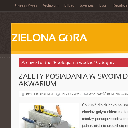
Archiwum
Bilbao
Juventus
Lyon
Redakcja
Strona główna
ZIELONA GÓRA
Archive for the ‘Ekologia na wodzie’ Category
ZALETY POSIADANIA W SWOIM 
AKWARIUM
POSTED BY ADMIN
LIS - 17 - 2025
MOŻLIWOŚĆ KOMENTOWAN
Co kupić dla dziecka na uro
chociaż gołym okiem może
między ponadprzeciętną inte
jednak nikt nie urodził się 