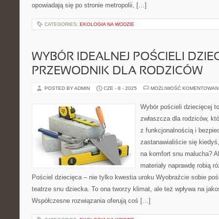
opowiadają się po stronie metropolii, […]
CATEGORIES:
EKOLOGIA NA WODZIE
WYBÓR IDEALNEJ POŚCIELI DZIEC
PRZEWODNIK DLA RODZICÓW
POSTED BY ADMIN
CZE - 8 - 2025
MOŻLIWOŚĆ KOMENTOWAN
Wybór pościeli dziecięcej t
zwłaszcza dla rodziców, kt
z funkcjonalnością i bezp
zastanawialiście się kiedyś
na komfort snu malucha? 
materiały naprawdę robią r
Pościel dziecięca – nie tylko kwestia uroku Wyobraźcie sobie poś
teatrze snu dziecka. To ona tworzy klimat, ale też wpływa na ja
Współczesne rozwiązania oferują coś […]