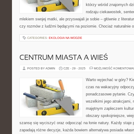
którzy wśród znajomych dzi
rodzaju ciekawostek, sentenc
mlekiem swojej matki, ale przyswajali je sobie – głównie z literatu
czy rozmów z ludźmi będącymi na poziomie. Chociaż naturalnie 
CATEGORIES:
EKOLOGIA NA WODZIE
CENTRUM MIASTA A WIEŚ
POSTED BY ADMIN
CZE - 29 - 2025
MOŻLIWOŚĆ KOMENTOWA
Warto wyjechać w góry? Kie
czas na wakacyjny odpoczy
ponadczasowe pytanie. Czy
wszelkimi jego atrakcjami,
majętnym zapleczem kultural
obszary spokojniejsze, wiej
szansę się wyciszyć oraz odpocząć na łonie natury. Każdy staje
zapadają różne decyzje, każda bowiem alternatywa posiada własne