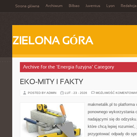
Archiwum
Bilbao
Juventus
Lyon
Redakcja
Strona główna
ZIELONA GÓRA
Archive for the ‘Energia fuzyjna’ Category
EKO-MITY I FAKTY
POSTED BY ADMIN
LUT - 23 - 2026
MOŻLIWOŚĆ KOMENTOWA
makmetalik.pl to platforma
ponownego wykorzystania o
nadającymi się do odzysku. 
które chcą lepiej rozumieć, 
przygotować odpady do sprz