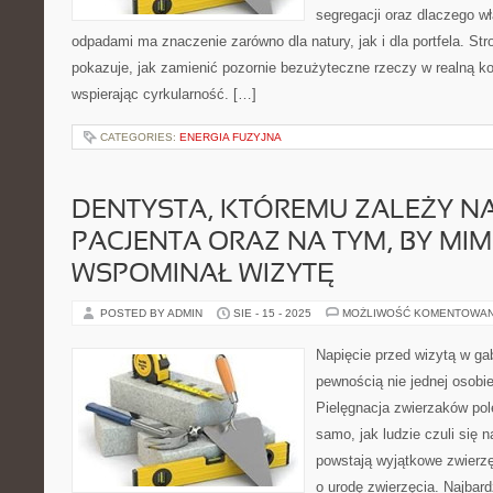
segregacji oraz dlaczego w
odpadami ma znaczenie zarówno dla natury, jak i dla portfela. Str
pokazuje, jak zamienić pozornie bezużyteczne rzeczy w realną k
wspierając cyrkularność. […]
CATEGORIES:
ENERGIA FUZYJNA
DENTYSTA, KTÓREMU ZALEŻY NA
PACJENTA ORAZ NA TYM, BY MI
WSPOMINAŁ WIZYTĘ
POSTED BY ADMIN
SIE - 15 - 2025
MOŻLIWOŚĆ KOMENTOWA
Napięcie przed wizytą w ga
pewnością nie jednej osobi
Pielęgnacja zwierzaków pol
samo, jak ludzie czuli się
powstają wyjątkowe zwierzę
o urodę zwierzęcia. Najbard