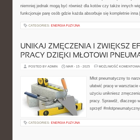
niemniej jednak mogą być również dla kotów czy także innych wi
funkcjonuje parę osób gdzie każda absorbuje się kompletnie inna
CATEGORIES:
ENERGIA FUZYJNA
UNIKAJ ZMĘCZENIA I ZWIĘKSZ 
PRACY DZIĘKI MŁOTOWI PNEU
POSTED BY ADMIN
MAR - 15 - 2025
MOŻLIWOŚĆ KOMENTOWA
Młot pneumatyczny to narz
ułatwić pracę w warsztacie 
użyciu unikniesz zmęczeni
pracy. Sprawdź, dlaczego w
sprzęt! #młotpneumatyczny
CATEGORIES:
ENERGIA FUZYJNA