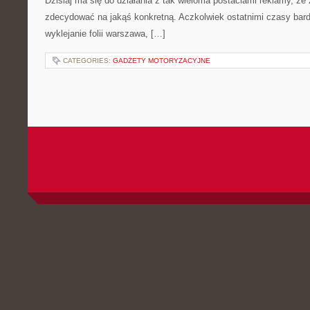
Dzisiaj ma się do działania z tak wieloma postaciami reklamy, że 
zdecydować na jakąś konkretną. Aczkolwiek ostatnimi czasy bar
wyklejanie folii warszawa, […]
CATEGORIES:
GADŻETY MOTORYZACYJNE