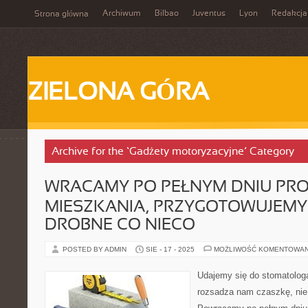
Archiwum
Bilbao
Juventus
Lyon
Redakcja
Strona główna
ZIELONA GÓRA
Archive for the ‘Gadżety motoryzacyjne’ Category
WRACAMY PO PEŁNYM DNIU PRO
MIESZKANIA, PRZYGOTOWUJEMY 
DROBNE CO NIECO
POSTED BY ADMIN
SIE - 17 - 2025
MOŻLIWOŚĆ KOMENTOWA
Udajemy się do stomatologa
rozsadza nam czaszkę, ni