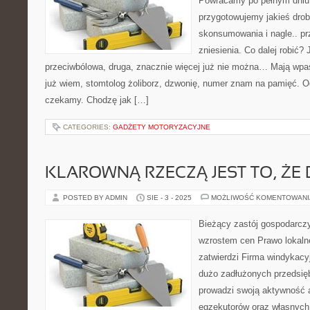
Powracamy po pełnym dniu 
przygotowujemy jakieś drob
skonsumowania i nagle.. pr
zniesienia. Co dalej robić? 
przeciwbólowa, druga, znacznie więcej już nie można… Mają wpa
już wiem, stomtolog żoliborz, dzwonię, numer znam na pamięć. O
czekamy. Chodzę jak […]
CATEGORIES:
GADŻETY MOTORYZACYJNE
KLAROWNĄ RZECZĄ JEST TO, ŻE
POSTED BY ADMIN
SIE - 3 - 2025
MOŻLIWOŚĆ KOMENTOWAN
Bieżący zastój gospodarcz
wzrostem cen Prawo lokalne
zatwierdzi Firma windykacy
dużo zadłużonych przedsię
prowadzi swoją aktywność a
egzekutorów oraz własnych 