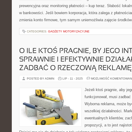
prewencyjna oraz monitoring płatności – kup teraz. Słabość loka
w bankowości. Jeśli bowiem korporacja, która zalega z płatnośc
zmienia konto firmowe, tym samym uniemożliwia zajęcie środków
CATEGORIES:
GADŻETY MOTORYZACYJNE
O ILE KTOŚ PRAGNIE, BY JEGO IN
SPRAWNIE I EFEKTYWNIE DZIAŁA
ZADBAĆ O RZECZOWĄ REKLAMĘ
POSTED BY ADMIN
LIP - 11 - 2025
MOŻLIWOŚĆ KOMENTOWAN
Jeżeli ktoś pragnie, aby je
funkcjonował, musi zadbać
Wyborna reklama, może być
wszelkiej działalności. Mar
ewentualnych klientów, zac
propozycji, a to jest najist