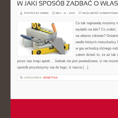
W JAKI SPOSÓB ZADBAĆ O WŁA
POSTED BY ADMIN
MAJ - 11 - 2025
MOŻLIWOŚĆ KOMENTOWA
Co tak naprawdę możemy ro
wydatki na leki? Co zrobić,
na własne zdrowie? Ostatni
wedle których mieszkańcy P
w grę wchodzą różnego rod
zatem dziwić to, że aż ta
przez nas kraju aptek… Jednak nie jest powiedziane, iż nie może
sposób przysłużymy się do tego, iż nasza […]
CATEGORIES:
GENETYKA