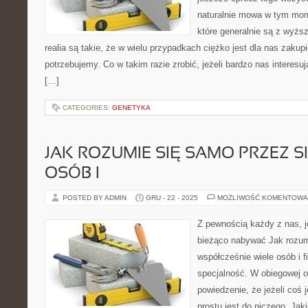
naturalnie mowa w tym mom
które generalnie są z wyżs
realia są takie, że w wielu przypadkach ciężko jest dla nas zaku
potrzebujemy. Co w takim razie zrobić, jeżeli bardzo nas interesuj
[…]
CATEGORIES:
GENETYKA
JAK ROZUMIE SIĘ SAMO PRZEZ SI
OSÓB I
POSTED BY ADMIN
GRU - 22 - 2025
MOŻLIWOŚĆ KOMENTOWA
Z pewnością każdy z nas, je
bieżąco nabywać Jak rozum
współcześnie wiele osób i f
specjalność. W obiegowej op
powiedzenie, że jeżeli coś 
prostu jest do niczego. Jak