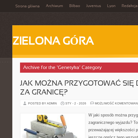
Archiwum
Bilbao
Juventus
Lyon
Redakcja
Strona główna
ZIELONA GÓRA
Archive for the ‘Genetyka’ Category
JAK MOŻNA PRZYGOTOWAĆ SIĘ
ZA GRANICĘ?
POSTED BY ADMIN
STY - 2 - 2026
MOŻLIWOŚĆ KOMENTOWAN
W jaki sposób można przyg
zagranicznego wyjazdu? To
przeważającej większości 
jeszcze oprócz tego wszyst