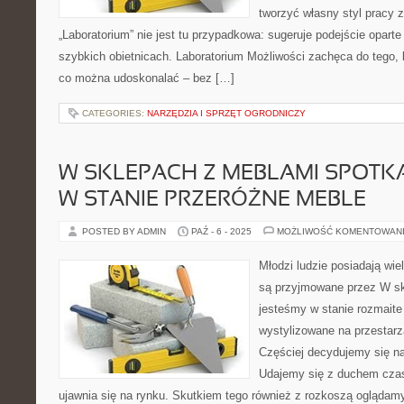
tworzyć własny styl pracy 
„Laboratorium” nie jest tu przypadkowa: sugeruje podejście oparte
szybkich obietnicach. Laboratorium Możliwości zachęca do tego, 
co można udoskonalać – bez […]
CATEGORIES:
NARZĘDZIA I SPRZĘT OGRODNICZY
W SKLEPACH Z MEBLAMI SPOTK
W STANIE PRZERÓŻNE MEBLE
POSTED BY ADMIN
PAŹ - 6 - 2025
MOŻLIWOŚĆ KOMENTOWAN
Młodzi ludzie posiadają wie
są przyjmowane przez W s
jesteśmy w stanie rozmaite
wystylizowane na przestarz
Częściej decydujemy się n
Udajemy się z duchem czas
ujawnia się na rynku. Skutkiem tego również z rozkoszą ogląda