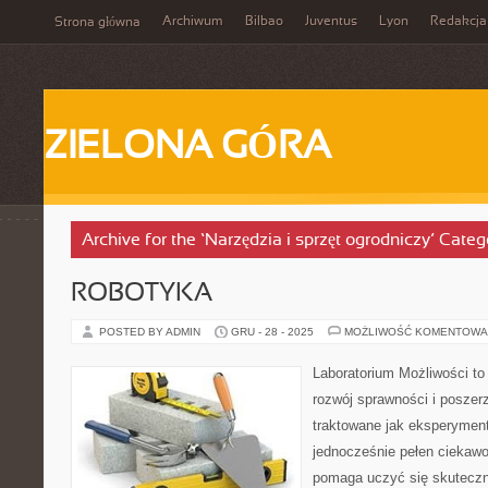
Archiwum
Bilbao
Juventus
Lyon
Redakcja
Strona główna
ZIELONA GÓRA
Archive for the ‘Narzędzia i sprzęt ogrodniczy’ Categ
ROBOTYKA
POSTED BY ADMIN
GRU - 28 - 2025
MOŻLIWOŚĆ KOMENTOWA
Laboratorium Możliwości to
rozwój sprawności i poszer
traktowane jak eksperyment
jednocześnie pełen ciekawo
pomaga uczyć się skuteczni