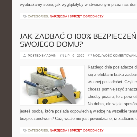
wyobrażamy sobie, jak wyglądałyby w stworzonym przez nas domu
CATEGORIES:
NARZĘDZIA I SPRZĘT OGRODNICZY
JAK ZADBAĆ O 100% BEZPIECZE
SWOJEGO DOMU?
POSTED BY ADMIN
LIP - 9 - 2025
MOŻLIWOŚĆ KOMENTOWAN
Każdego dnia posiadacze 
się z efektami braku zadba
własnej posiadłości. Czyli m
chcesz pomniejszyć znacz
choćby pożaru, to z pewnoś
No dobra, ale w jaki sposób?
jesteś osobą, która posiada odpowiednią wiedzę na wszelkie tem
bezpieczeństwem? Cóż, wcale nie jest powiedziane, iż zadbanie
CATEGORIES:
NARZĘDZIA I SPRZĘT OGRODNICZY