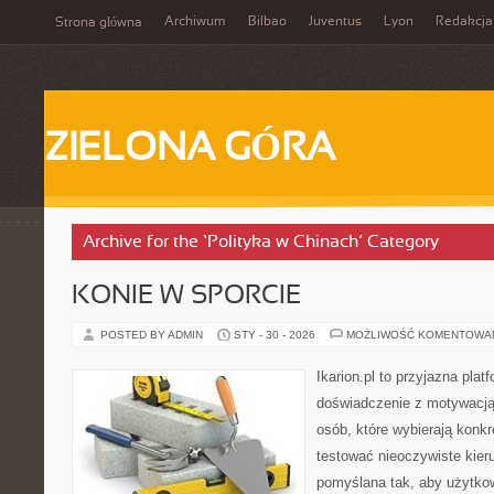
Archiwum
Bilbao
Juventus
Lyon
Redakcja
Strona główna
ZIELONA GÓRA
Archive for the ‘Polityka w Chinach’ Category
KONIE W SPORCIE
POSTED BY ADMIN
STY - 30 - 2026
MOŻLIWOŚĆ KOMENTOWA
Ikarion.pl to przyjazna plat
doświadczenie z motywacją
osób, które wybierają konkr
testować nieoczywiste kieru
pomyślana tak, aby użytkow