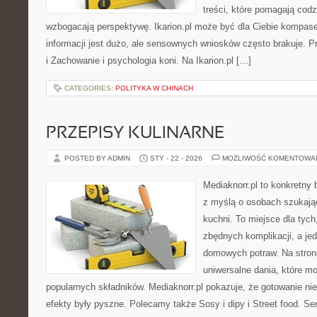
treści, które pomagają codz
wzbogacają perspektywę. Ikarion.pl może być dla Ciebie kompas
informacji jest dużo, ale sensownych wniosków często brakuje. P
i Zachowanie i psychologia koni. Na Ikarion.pl […]
CATEGORIES:
POLITYKA W CHINACH
PRZEPISY KULINARNE
POSTED BY ADMIN
STY - 22 - 2026
MOŻLIWOŚĆ KOMENTOWA
Mediaknorr.pl to konkretny b
z myślą o osobach szukają
kuchni. To miejsce dla tyc
zbędnych komplikacji, a je
domowych potraw. Na stroni
uniwersalne dania, które m
popularnych składników. Mediaknorr.pl pokazuje, że gotowanie n
efekty były pyszne. Polecamy także Sosy i dipy i Street food. Ser