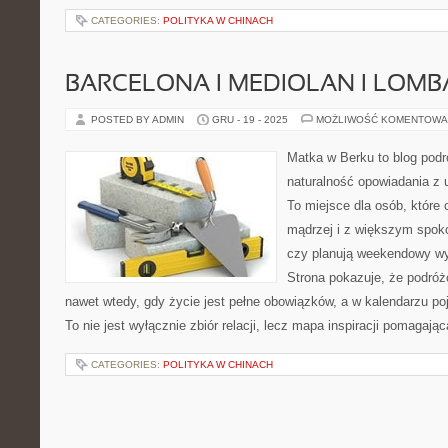
CATEGORIES:
POLITYKA W CHINACH
BARCELONA I MEDIOLAN I LOMB
POSTED BY ADMIN
GRU - 19 - 2025
MOŻLIWOŚĆ KOMENTOWA
Matka w Berku to blog podr
naturalność opowiadania z
To miejsce dla osób, które
mądrzej i z większym spoko
czy planują weekendowy wy
Strona pokazuje, że podró
nawet wtedy, gdy życie jest pełne obowiązków, a w kalendarzu poj
To nie jest wyłącznie zbiór relacji, lecz mapa inspiracji pomagaj
CATEGORIES:
POLITYKA W CHINACH