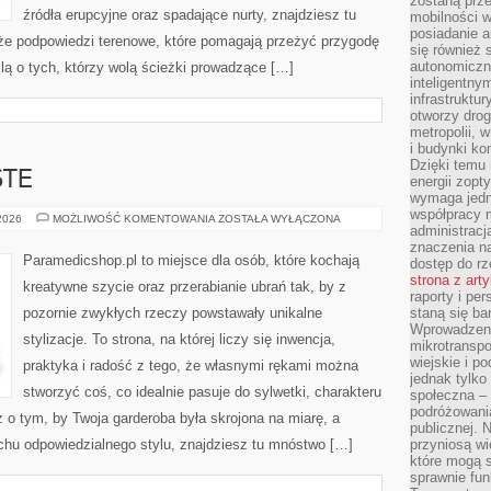
zostaną prz
źródła erupcyjne oraz spadające nurty, znajdziesz tu
mobilności w
posiadanie a
kże podpowiedzi terenowe, które pomagają przeżyć przygodę
się również 
autonomiczn
ą o tych, którzy wolą ścieżki prowadzące […]
inteligentny
infrastruktu
otworzy dro
metropolii, 
i budynki ko
Dzięki temu 
TE
energii zopt
wymaga jedna
współpracy 
MODA
 2026
MOŻLIWOŚĆ KOMENTOWANIA
ZOSTAŁA WYŁĄCZONA
administrac
ZERO
WASTE
znaczenia na
Paramedicshop.pl to miejsce dla osób, które kochają
dostęp do rz
strona z art
kreatywne szycie oraz przerabianie ubrań tak, by z
raporty i pe
pozornie zwykłych rzeczy powstawały unikalne
staną się ba
Wprowadzeni
stylizacje. To strona, na której liczy się inwencja,
mikrotranspo
wiejskie i p
praktyka i radość z tego, że własnymi rękami można
jednak tylko
stworzyć coś, co idealnie pasuje do sylwetki, charakteru
społeczna –
podróżowania
z o tym, by Twoja garderoba była skrojona na miarę, a
publicznej. 
chu odpowiedzialnego stylu, znajdziesz tu mnóstwo […]
przyniosą wi
które mogą 
sprawnie fun