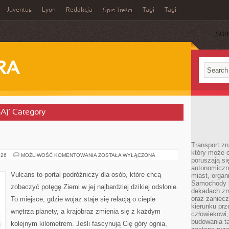
Juventus
Lyon
Redakcja
Tagi
Tagi
Spis Treści
SUB
RA
SA)’ Category
Transport z
który może c
WODOSPADY
026
MOŻLIWOŚĆ KOMENTOWANIA
ZOSTAŁA WYŁĄCZONA
poruszają si
autonomiczne
Vulcans to portal podróżniczy dla osób, które chcą
miast, organ
Samochody b
zobaczyć potęgę Ziemi w jej najbardziej dzikiej odsłonie.
dekadach zm
oraz zaniec
To miejsce, gdzie wojaż staje się relacją o cieple
kierunku prz
wnętrza planety, a krajobraz zmienia się z każdym
człowiekowi,
budowania ta
kolejnym kilometrem. Jeśli fascynują Cię góry ognia,