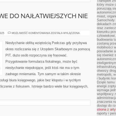
Transport z
który może c
poruszają si
autonomiczne
WE DO NAJŁATWIEJSZYCH NIE
miast, organ
Samochody b
dekadach zm
oraz zaniec
kierunku prz
KWESTIE
2025
MOŻLIWOŚĆ KOMENTOWANIA
ZOSTAŁA WYŁĄCZONA
człowiekowi,
KSIĘGOWE
DO
budowania ta
NAJŁATWIEJSZYCH
Niesłychanie obfitą wziętością Podczas gdy przybywa
zostaną prz
NIE
mobilności w
PRZYWIERAJĄ
okres rozliczania się z Urzędem Skarbowym za pomocą
posiadanie a
się również 
PIT, dużo osób rozpoczyna się frasować.
autonomiczn
Przygotowanie formularza fiskalnego, może być
inteligentny
infrastruktu
niesłychanie niepokojące, jeśli ktoś nie ma o tym
otworzy dro
żadnego mniemania. Tym samym w takim okresie
metropolii, 
i budynki ko
sługi biura księgowego, jakie bez kłopotu i w rychłym
Dzięki temu 
energii zopt
zliczenie z fiskusem. Istnieje bardzo wiele biur księgowych,
wymaga jedna
współpracy 
administrac
znaczenia na
dostęp do rz
strona z art
raporty i pe