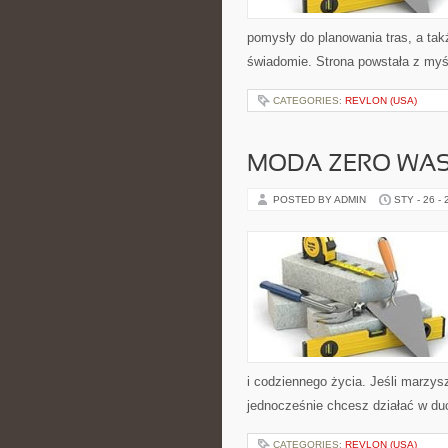
pomysły do planowania tras, a ta
świadomie. Strona powstała z myśl
CATEGORIES:
REVLON (USA)
MODA ZERO WAS
POSTED BY ADMIN
STY - 26 -
i codziennego życia. Jeśli marzys
jednocześnie chcesz działać w du
CATEGORIES:
REVLON (USA)