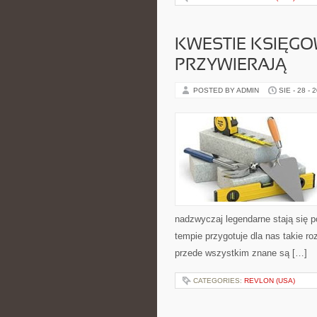
KWESTIE KSIĘGO
PRZYWIERAJĄ
POSTED BY ADMIN
SIE - 28 - 
nadzwyczaj legendarne stają się po
tempie przygotuje dla nas takie ro
przede wszystkim znane są […]
CATEGORIES:
REVLON (USA)