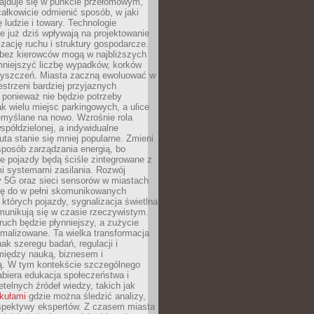
najduje się w punkcie przełomowym,
ałkowicie odmienić sposób, w jaki
ę ludzie i towary. Technologie
 już dziś wpływają na projektowanie
izację ruchu i struktury gospodarcze.
ez kierowców mogą w najbliższych
niejszyć liczbę wypadków, korków
zyszczeń. Miasta zaczną ewoluować w
estrzeni bardziej przyjaznych
 ponieważ nie będzie potrzeby
k wielu miejsc parkingowych, a ulice
emyślane na nowo. Wzrośnie rola
spółdzielonej, a indywidualne
uta stanie się mniej popularne. Zmieni
sposób zarządzania energią, bo
e pojazdy będą ściśle zintegrowane z
mi systemami zasilania. Rozwój
ry 5G oraz sieci sensorów w miastach
gę do w pełni skomunikowanych
w których pojazdy, sygnalizacja świetlna
munikują się w czasie rzeczywistym.
ruch będzie płynniejszy, a zużycie
ymalizowane. Ta wielka transformacja
k szeregu badań, regulacji i
między nauką, biznesem i
ją. W tym kontekście szczególnego
biera edukacja społeczeństwa i
etelnych źródeł wiedzy, takich jak
ykułami
gdzie można śledzić analizy,
rspektywy ekspertów. Z czasem miasta