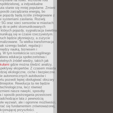
emyślane na nowo. Wzrośnie rola
spółdzielonej, a indywidualne
uta stanie się mniej popularne. Zmieni
sposób zarządzania energią, bo
e pojazdy będą ściśle zintegrowane z
mi systemami zasilania. Rozwój
ry 5G oraz sieci sensorów w miastach
gę do w pełni skomunikowanych
w których pojazdy, sygnalizacja świetlna
munikują się w czasie rzeczywistym.
ruch będzie płynniejszy, a zużycie
ymalizowane. Ta wielka transformacja
k szeregu badań, regulacji i
między nauką, biznesem i
ją. W tym kontekście szczególnego
biera edukacja społeczeństwa i
etelnych źródeł wiedzy, takich jak
ykułami
gdzie można śledzić analizy,
rspektywy ekspertów. Z czasem miasta
rdziej ekologiczne, ciche i bezpieczne.
e autonomicznych autobusów i
rtu pozwoli lepiej obsługiwać obszary
odmiejskie. Rewolucja ta nie będzie
 technologiczna, lecz również
 zmieni nasze nawyki, sposoby
 i sposób postrzegania przestrzeni
Nadchodzące lata z pewnością
ele wyzwań, ale i ogromne możliwości,
stać się fundamentem zrównoważonej,
kcjonującej przyszłości.