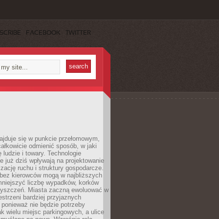
SCRIBE
FACEBOOK
TWITTER
najduje się w punkcie przełomowym,
ałkowicie odmienić sposób, w jaki
ę ludzie i towary. Technologie
 już dziś wpływają na projektowanie
izację ruchu i struktury gospodarcze.
ez kierowców mogą w najbliższych
niejszyć liczbę wypadków, korków
zyszczeń. Miasta zaczną ewoluować w
estrzeni bardziej przyjaznych
 ponieważ nie będzie potrzeby
k wielu miejsc parkingowych, a ulice