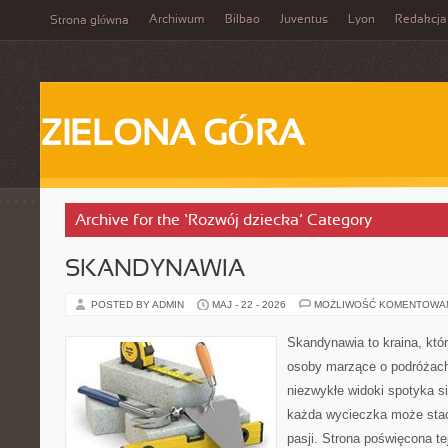
Archiwum
Bilbao
Juventus
Lyon
Redakcja
Strona główna
ZIELONA GÓRA
Archive for the ‘Rozwój dziecka’ Category
SKANDYNAWIA
POSTED BY ADMIN
MAJ - 22 - 2026
MOŻLIWOŚĆ KOMENTOWA
Skandynawia to kraina, któr
osoby marzące o podróżach
niezwykłe widoki spotyka s
każda wycieczka może stać
pasji. Strona poświęcona t