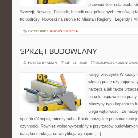
przewodnikiem dla osób, kt
Szwecji, Norwegii, Finlandii, Islandii oraz północnych terenów, g
tło podróży. Nowości na stronie to Miasta i Regiony i Legendy i Mi
CATEGORIES:
ROZWÓJ DZIECKA
SPRZĘT BUDOWLANY
POSTED BY ADMIN
LIP - 16 - 2025
MOŻLIWOŚĆ KOMENTOWAN
Księgi wieczyste W każdym
własną pracę użytkując w t
narzędzia jak także urządze
na celu usprawnienie pracy
Maszyny typu koparka to f
ulega wątpliwości, że narz
sposób różnią się między sobą. Każde narzędzie przeznaczone je
czynności. Również wolno wyróżnić tyle przyrządów budowlanych 
daną konstrukcją, co weryfikują wynajem […]