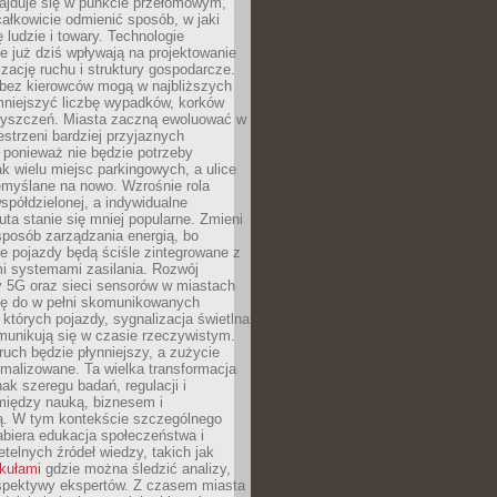
najduje się w punkcie przełomowym,
ałkowicie odmienić sposób, w jaki
ę ludzie i towary. Technologie
 już dziś wpływają na projektowanie
izację ruchu i struktury gospodarcze.
ez kierowców mogą w najbliższych
niejszyć liczbę wypadków, korków
zyszczeń. Miasta zaczną ewoluować w
estrzeni bardziej przyjaznych
 ponieważ nie będzie potrzeby
k wielu miejsc parkingowych, a ulice
emyślane na nowo. Wzrośnie rola
spółdzielonej, a indywidualne
uta stanie się mniej popularne. Zmieni
sposób zarządzania energią, bo
e pojazdy będą ściśle zintegrowane z
mi systemami zasilania. Rozwój
ry 5G oraz sieci sensorów w miastach
gę do w pełni skomunikowanych
w których pojazdy, sygnalizacja świetlna
munikują się w czasie rzeczywistym.
ruch będzie płynniejszy, a zużycie
ymalizowane. Ta wielka transformacja
k szeregu badań, regulacji i
między nauką, biznesem i
ją. W tym kontekście szczególnego
biera edukacja społeczeństwa i
etelnych źródeł wiedzy, takich jak
ykułami
gdzie można śledzić analizy,
rspektywy ekspertów. Z czasem miasta