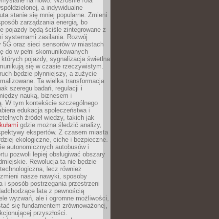
emyślane na nowo. Wzrośnie rola
spółdzielonej, a indywidualne
uta stanie się mniej popularne. Zmieni
sposób zarządzania energią, bo
e pojazdy będą ściśle zintegrowane z
mi systemami zasilania. Rozwój
ry 5G oraz sieci sensorów w miastach
gę do w pełni skomunikowanych
w których pojazdy, sygnalizacja świetlna
munikują się w czasie rzeczywistym.
ruch będzie płynniejszy, a zużycie
ymalizowane. Ta wielka transformacja
k szeregu badań, regulacji i
między nauką, biznesem i
ją. W tym kontekście szczególnego
biera edukacja społeczeństwa i
etelnych źródeł wiedzy, takich jak
ykułami
gdzie można śledzić analizy,
rspektywy ekspertów. Z czasem miasta
rdziej ekologiczne, ciche i bezpieczne.
e autonomicznych autobusów i
rtu pozwoli lepiej obsługiwać obszary
odmiejskie. Rewolucja ta nie będzie
 technologiczna, lecz również
 zmieni nasze nawyki, sposoby
 i sposób postrzegania przestrzeni
Nadchodzące lata z pewnością
ele wyzwań, ale i ogromne możliwości,
stać się fundamentem zrównoważonej,
kcjonującej przyszłości.