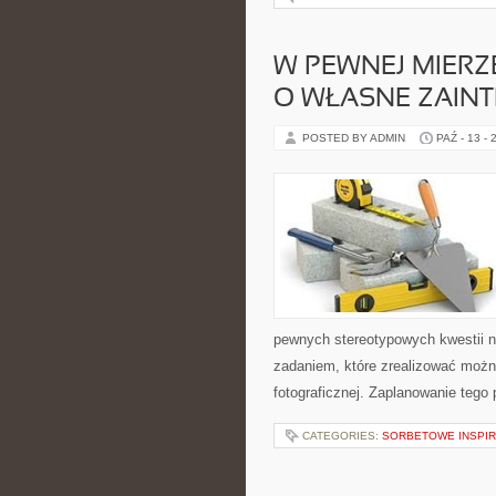
W PEWNEJ MIERZ
O WŁASNE ZAIN
POSTED BY ADMIN
PAŹ - 13 - 
pewnych stereotypowych kwestii n
zadaniem, które zrealizować możn
fotograficznej. Zaplanowanie tego
CATEGORIES:
SORBETOWE INSPI