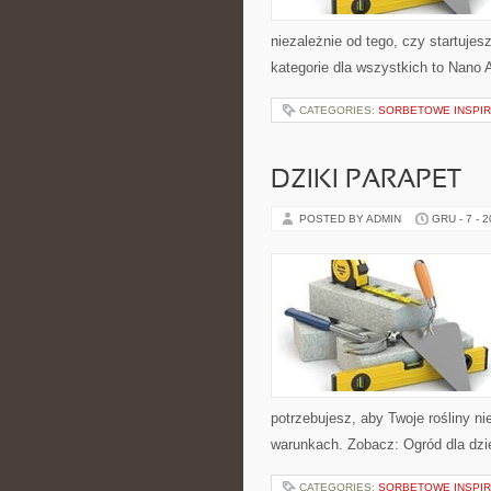
niezależnie od tego, czy startuje
kategorie dla wszystkich to Nano 
CATEGORIES:
SORBETOWE INSPI
DZIKI PARAPET
POSTED BY ADMIN
GRU - 7 - 
potrzebujesz, aby Twoje rośliny n
warunkach. Zobacz: Ogród dla dzie
CATEGORIES:
SORBETOWE INSPI