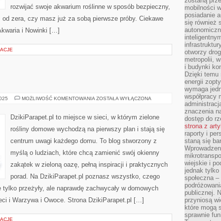
zostaną prz
rozwijać swoje akwarium roślinne w sposób bezpieczny,
mobilności w
posiadanie a
sz od zera, czy masz już za sobą pierwsze próby. Ciekawe
się również 
autonomiczn
Akwaria i Nowinki […]
inteligentny
infrastruktu
RACJE
otworzy dro
metropolii, 
i budynki ko
Dzięki temu 
energii zopt
wymaga jedna
współpracy 
DZIKI
2025
MOŻLIWOŚĆ KOMENTOWANIA
ZOSTAŁA WYŁĄCZONA
administrac
PARAPET
znaczenia na
DzikiParapet.pl to miejsce w sieci, w którym zielone
dostęp do rz
strona z art
rośliny domowe wychodzą na pierwszy plan i stają się
raporty i pe
centrum uwagi każdego domu. To blog stworzony z
staną się ba
Wprowadzeni
myślą o ludziach, które chcą zamienić swój okienny
mikrotranspo
wiejskie i p
zakątek w zieloną oazę, pełną inspiracji i praktycznych
jednak tylko
porad. Na DzikiParapet.pl poznasz wszystko, czego
społeczna –
podróżowania
ie tylko przeżyły, ale naprawdę zachwycały w domowych
publicznej. 
ci i Warzywa i Owoce. Strona DzikiParapet.pl […]
przyniosą wi
które mogą 
sprawnie fun
RACJE