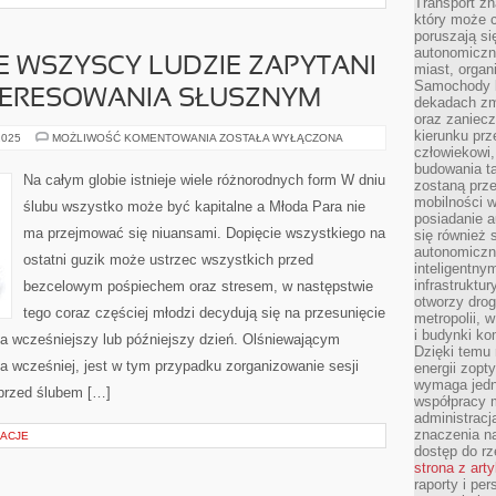
Transport z
który może c
poruszają si
autonomiczne
E WSZYSCY LUDZIE ZAPYTANI
miast, organ
Samochody b
TERESOWANIA SŁUSZNYM
dekadach zm
oraz zaniec
kierunku prz
W
2025
MOŻLIWOŚĆ KOMENTOWANIA
ZOSTAŁA WYŁĄCZONA
PEWNEJ
człowiekowi,
MIERZE
budowania ta
WSZYSCY
Na całym globie istnieje wiele różnorodnych form W dniu
zostaną prz
LUDZIE
ZAPYTANI
mobilności w
ślubu wszystko może być kapitalne a Młoda Para nie
O
posiadanie a
WŁASNE
ma przejmować się niuansami. Dopięcie wszystkiego na
się również 
ZAINTERESOWANIA
SŁUSZNYM
autonomiczn
ostatni guzik może ustrzec wszystkich przed
inteligentny
infrastruktu
bezcelowym pośpiechem oraz stresem, w następstwie
otworzy dro
tego coraz częściej młodzi decydują się na przesunięcie
metropolii, 
i budynki ko
a wcześniejszy lub późniejszy dzień. Olśniewającym
Dzięki temu 
a wcześniej, jest w tym przypadku zorganizowanie sesji
energii zopt
wymaga jedna
 przed ślubem […]
współpracy 
administrac
znaczenia na
RACJE
dostęp do rz
strona z art
raporty i pe