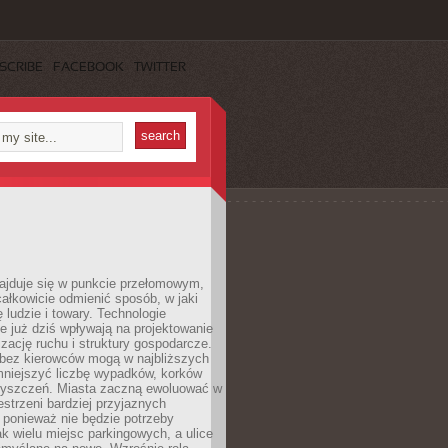
SCRIBE
FACEBOOK
TWITTER
najduje się w punkcie przełomowym,
ałkowicie odmienić sposób, w jaki
ę ludzie i towary. Technologie
 już dziś wpływają na projektowanie
izację ruchu i struktury gospodarcze.
ez kierowców mogą w najbliższych
niejszyć liczbę wypadków, korków
zyszczeń. Miasta zaczną ewoluować w
estrzeni bardziej przyjaznych
 ponieważ nie będzie potrzeby
k wielu miejsc parkingowych, a ulice