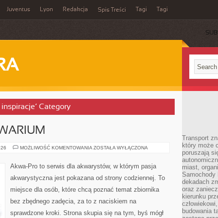
Juventus
Lyon
Redakcja
Tagi
Tagi
Spis Treści
SUB
RA
 inspiracje’ Category
KWARIUM
Transport z
który może c
PROBLEMY
026
MOŻLIWOŚĆ KOMENTOWANIA
ZOSTAŁA WYŁĄCZONA
poruszają si
W
AKWARIUM
autonomiczne
Akwa-Pro to serwis dla akwarystów, w którym pasja
miast, organ
Samochody b
akwarystyczna jest pokazana od strony codziennej. To
dekadach zm
oraz zaniec
miejsce dla osób, które chcą poznać temat zbiornika
kierunku prz
bez zbędnego zadęcia, za to z naciskiem na
człowiekowi,
budowania ta
sprawdzone kroki. Strona skupia się na tym, byś mógł