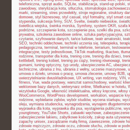
telefoniczna
,
sprzęt audio
,
SQLite
,
stabilizacja
,
stand-up polski
,
s
zawodowy
,
sterylizacja kota
,
stłuczka
,
stomatologia zachowawcz
marki
,
streaming
,
stres przewlekły
,
stroje regionalne
,
struktury da
domowe
,
styl biznesowy
,
styl casual
,
styl formalny
,
styl smart ca
stypendia
,
sukcesja firmy
,
SUV
,
Svelte
,
światło niebieskie
,
światł
świetlica wiejska
,
świnka morska
,
Symfony
,
system OKR
,
szafa 
podróżne
,
szczepienie kota
,
szczepienie psa
,
szelki dla psa
,
szk
prywatna
,
szkolenia zawodowe online
,
sztuka partycypacyjna
,
szt
czytanie
,
szyfrowanie danych
,
tańce ludowe
,
teatr amatorski
,
teat
SEO
,
techniki oddechowe
,
techniki uczenia się
,
teleopieka
,
terapi
pedagogiczna
,
terminal
,
terminal w telefonie
,
terrarium
,
testowani
integracyjne
,
testy jednostkowe
,
TikTok marketing
,
tkactwo
,
tłuma
rodzinne
,
transporter dla kota
,
trening core
,
trening dla dzieci
,
tren
kettlebell
,
trening kobiet
,
trening po ciąży
,
trening równowagi
,
tren
gumami
,
tuning optyczny
,
typ urody
,
ubezpieczenie AC
,
ubezpiec
techniczne
,
ubrania z lnu
,
ubrania z wełny
,
uczenie maszynowe
,
u
umowa o dzieło
,
umowa o pracę
,
umowa zlecenie
,
umowy B2B
,
u
uwierzytelnianie dwuskładnikowe
,
UX writing
,
van rodzinny
,
VIN
,
v
fitness
,
Vue
,
wada postawy
,
warsztat samochodowy
,
wartość klie
wektorowe bazy danych
,
weterynarz online
,
Wielkanoc w hotelu
,
W
wizytówka Google
,
własność intelektualna
,
włosy kręcone
,
włosy 
WooCommerce
,
WordPress development
,
workation
,
wsparcie kr
rodzinne
,
wybielanie zębów
,
wybór studiów
,
wycena startupu
,
wyci
oleju
,
wymiana studencka
,
wynagrodzenia
,
wynajem długotermino
wyprawka dla kota
,
wyprawka dla psa
,
wystąpienia publiczne
,
wys
youngtimery
,
YouTube Shorts
,
zabawki węchowe
,
zabezpieczenie 
zabezpieczenie lakieru
,
zabytkowe kościoły
,
zakup auta używane
zapachy unisex
,
zarządzanie małą firmą
,
zawieszenie
,
zdrowie h
zdrowie mężczyzn
,
zdrowie oczu
,
zdrowie słuchu
,
zdrowie w podr