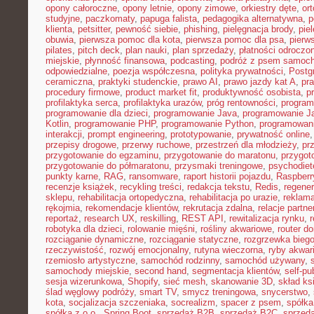
opony całoroczne
,
opony letnie
,
opony zimowe
,
orkiestry dęte
,
or
studyjne
,
paczkomaty
,
papuga falista
,
pedagogika alternatywna
,
p
klienta
,
petsitter
,
pewność siebie
,
phishing
,
pielęgnacja brody
,
pie
obuwia
,
pierwsza pomoc dla kota
,
pierwsza pomoc dla psa
,
pierw
pilates
,
pitch deck
,
plan nauki
,
plan sprzedaży
,
płatności odroczo
miejskie
,
płynność finansowa
,
podcasting
,
podróż z psem samoc
odpowiedzialne
,
poezja współczesna
,
polityka prywatności
,
Postg
ceramiczna
,
praktyki studenckie
,
prawo AI
,
prawo jazdy kat A
,
pr
procedury firmowe
,
product market fit
,
produktywność osobista
,
p
profilaktyka serca
,
profilaktyka urazów
,
próg rentowności
,
program
programowanie dla dzieci
,
programowanie Java
,
programowanie Ja
Kotlin
,
programowanie PHP
,
programowanie Python
,
programowani
interakcji
,
prompt engineering
,
prototypowanie
,
prywatność online
przepisy drogowe
,
przerwy ruchowe
,
przestrzeń dla młodzieży
,
pr
przygotowanie do egzaminu
,
przygotowanie do maratonu
,
przygot
przygotowanie do półmaratonu
,
przysmaki treningowe
,
psychodiet
punkty karne
,
RAG
,
ransomware
,
raport historii pojazdu
,
Raspberr
recenzje książek
,
recykling treści
,
redakcja tekstu
,
Redis
,
regener
sklepu
,
rehabilitacja ortopedyczna
,
rehabilitacja po urazie
,
reklama
rękojmia
,
rekomendacje klientów
,
rekrutacja zdalna
,
relacje partne
reportaż
,
research UX
,
reskilling
,
REST API
,
rewitalizacja rynku
,
robotyka dla dzieci
,
rolowanie mięśni
,
rośliny akwariowe
,
router d
rozciąganie dynamiczne
,
rozciąganie statyczne
,
rozgrzewka bieg
rzeczywistość
,
rozwój emocjonalny
,
rutyna wieczorna
,
ryby akwar
rzemiosło artystyczne
,
samochód rodzinny
,
samochód używany
,
samochody miejskie
,
second hand
,
segmentacja klientów
,
self-pu
sesja wizerunkowa
,
Shopify
,
sieć mesh
,
skanowanie 3D
,
skład ks
ślad węglowy podróży
,
smart TV
,
smycz treningowa
,
snycerstwo
,
kota
,
socjalizacja szczeniaka
,
socrealizm
,
spacer z psem
,
spółka
spółka z o.o.
,
Spring Boot
,
sprzedaż B2B
,
sprzedaż B2C
,
sprzeda