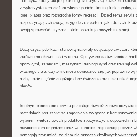
Tematyka strony obejmuje trening, kulturystykę, ćwiczenia siłowe
z wykorzystaniem ciężaru własnego ciała, trening funkcjonalny, car
jogę, pilates oraz różnorodne formy rekreacji. Dzięki temu serwis 
rozpoczynających swoją przygodę ze sportem, jak i do tych, którzy
swoją sprawność fizyczną i stale poszukują nowych inspiracji.
Dużą część publikacji stanowią materiały dotyczące ćwiczeń, k
zarówno na siłowni, jak i w domu. Opisywane są ćwiczenia z hant
oporowymi, sztangami, maszynami treningowymi oraz treningi wy
własnego ciała. Czytelnik może dowiedzieć się, jak poprawnie 
ruchy, jakie mięśnie angażują dane ćwiczenia oraz jak unikać naj
błędów.
Istotnym elementem serwisu pozostaje również zdrowe odżywian
materiałach poruszane są zagadnienia związane z komponowanie
wyborem wartościowych produktów spożywczych, odpowiednim b
nawodnieniem organizmu oraz wspieraniem regeneracji poprzez wł
pomagają zrozumieć, że dieta nie oznacza chwilowych wyrzeczeń,