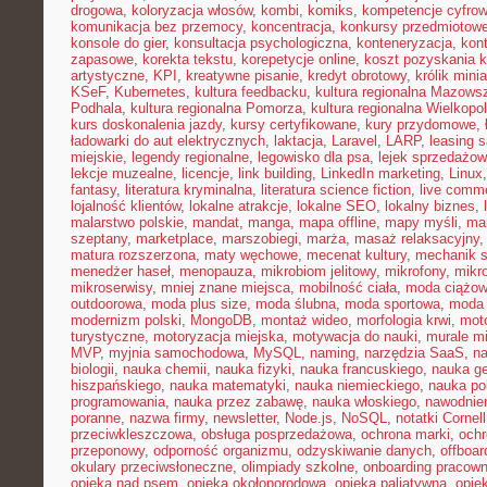
drogowa
,
koloryzacja włosów
,
kombi
,
komiks
,
kompetencje cyfro
komunikacja bez przemocy
,
koncentracja
,
konkursy przedmiotow
konsole do gier
,
konsultacja psychologiczna
,
konteneryzacja
,
kon
zapasowe
,
korekta tekstu
,
korepetycje online
,
koszt pozyskania k
artystyczne
,
KPI
,
kreatywne pisanie
,
kredyt obrotowy
,
królik mini
KSeF
,
Kubernetes
,
kultura feedbacku
,
kultura regionalna Mazows
Podhala
,
kultura regionalna Pomorza
,
kultura regionalna Wielkopol
kurs doskonalenia jazdy
,
kursy certyfikowane
,
kury przydomowe
,
ładowarki do aut elektrycznych
,
laktacja
,
Laravel
,
LARP
,
leasing 
miejskie
,
legendy regionalne
,
legowisko dla psa
,
lejek sprzedażow
lekcje muzealne
,
licencje
,
link building
,
LinkedIn marketing
,
Linux
fantasy
,
literatura kryminalna
,
literatura science fiction
,
live comm
lojalność klientów
,
lokalne atrakcje
,
lokalne SEO
,
lokalny biznes
,
malarstwo polskie
,
mandat
,
manga
,
mapa offline
,
mapy myśli
,
mar
szeptany
,
marketplace
,
marszobiegi
,
marża
,
masaż relaksacyjny
matura rozszerzona
,
maty węchowe
,
mecenat kultury
,
mechanik 
menedżer haseł
,
menopauza
,
mikrobiom jelitowy
,
mikrofony
,
mikr
mikroserwisy
,
mniej znane miejsca
,
mobilność ciała
,
moda ciążo
outdoorowa
,
moda plus size
,
moda ślubna
,
moda sportowa
,
moda 
modernizm polski
,
MongoDB
,
montaż wideo
,
morfologia krwi
,
moto
turystyczne
,
motoryzacja miejska
,
motywacja do nauki
,
murale mi
MVP
,
myjnia samochodowa
,
MySQL
,
naming
,
narzędzia SaaS
,
na
biologii
,
nauka chemii
,
nauka fizyki
,
nauka francuskiego
,
nauka ge
hiszpańskiego
,
nauka matematyki
,
nauka niemieckiego
,
nauka po
programowania
,
nauka przez zabawę
,
nauka włoskiego
,
nawodnie
poranne
,
nazwa firmy
,
newsletter
,
Node.js
,
NoSQL
,
notatki Cornell
przeciwkleszczowa
,
obsługa posprzedażowa
,
ochrona marki
,
ochr
przeponowy
,
odporność organizmu
,
odzyskiwanie danych
,
offboar
okulary przeciwsłoneczne
,
olimpiady szkolne
,
onboarding pracown
opieka nad psem
,
opieka okołoporodowa
,
opieka paliatywna
,
opie