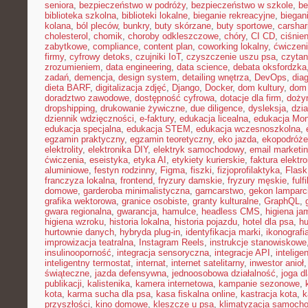
seniora
,
bezpieczeństwo w podróży
,
bezpieczeństwo w szkole
,
be
biblioteka szkolna
,
biblioteki lokalne
,
bieganie rekreacyjne
,
biegani
kolana
,
ból pleców
,
bunkry
,
buty skórzane
,
buty sportowe
,
carshar
cholesterol
,
chomik
,
choroby odkleszczowe
,
chóry
,
CI CD
,
ciśnien
zabytkowe
,
compliance
,
content plan
,
coworking lokalny
,
ćwiczeni
firmy
,
cyfrowy detoks
,
czujniki IoT
,
czyszczenie uszu psa
,
czytan
zrozumieniem
,
data engineering
,
data science
,
debata oksfordzka
zadań
,
demencja
,
design system
,
detailing wnętrza
,
DevOps
,
dia
dieta BARF
,
digitalizacja zdjęć
,
Django
,
Docker
,
dom kultury
,
dom 
doradztwo zawodowe
,
dostępność cyfrowa
,
dotacje dla firm
,
doży
dropshipping
,
drukowanie żywiczne
,
due diligence
,
dysleksja
,
dzia
dziennik wdzięczności
,
e-faktury
,
edukacja licealna
,
edukacja Mon
edukacja specjalna
,
edukacja STEM
,
edukacja wczesnoszkolna
,
egzamin praktyczny
,
egzamin teoretyczny
,
eko jazda
,
ekopodróże
elektrolity
,
elektronika DIY
,
elektryk samochodowy
,
email marketi
ćwiczenia
,
eseistyka
,
etyka AI
,
etykiety kurierskie
,
faktura elektr
aluminiowe
,
festyn rodzinny
,
Figma
,
fiszki
,
fizjoprofilaktyka
,
Flask
franczyza lokalna
,
frontend
,
fryzury damskie
,
fryzury męskie
,
fulf
domowe
,
garderoba minimalistyczna
,
garncarstwo
,
gekon lamparc
grafika wektorowa
,
granice osobiste
,
granty kulturalne
,
GraphQL
,
gwara regionalna
,
gwarancja
,
hamulce
,
headless CMS
,
higiena ja
higiena wzroku
,
historia lokalna
,
historia pojazdu
,
hotel dla psa
,
hu
hurtownie danych
,
hybryda plug-in
,
identyfikacja marki
,
ikonografi
improwizacja teatralna
,
Instagram Reels
,
instrukcje stanowiskowe
insulinooporność
,
integracja sensoryczna
,
integracje API
,
intelig
inteligentny termostat
,
internat
,
internet satelitarny
,
inwestor anioł
świąteczne
,
jazda defensywna
,
jednoosobowa działalność
,
joga d
publikacji
,
kalistenika
,
kamera internetowa
,
kampanie sezonowe
,
kota
,
karma sucha dla psa
,
kasa fiskalna online
,
kastracja kota
,
k
przyszłości
,
kino domowe
,
kleszcze u psa
,
klimatyzacja samoch