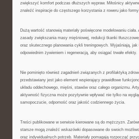
zwiększyć komfort podczas dłuższych wypraw. Miłośnicy aktyw
znaleźć inspiracje do częstszego korzystania z roweru jako form
Dużą wartość stanowią materiały poświęcone modelowaniu ciała. 
zasady zwiększania masy mięśniowej, redukcji tkanki tłuszczowej
oraz skutecznego planowania cykli treningowych. Wyjaśniają, jak
odpowiednim żywieniem i regeneracją, aby osiągać trwałe efekty.
Nie pominięto również zagadnień związanych z profilaktyką zdrow
przedstawiany jest jako element wspierający prawidłowe funkcjon
układu oddechowego, mięśni, stawów oraz całego organizmu. Arty
aktywność fizyczna może pozytywnie wpływać nie tylko na wygląd
samopoczucie, odporność oraz jakość codziennego życia.
Treści publikowane w serwisie kierowane są do mężczyzn. Zarówn
starsze mogą znaleźć wskazówki dopasowane do swoich możliwo
oraz indywidualnych potrzeb. Materiały pomagają rozpocząć przy