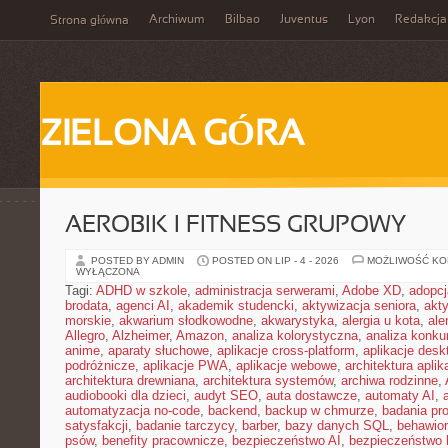
Archiwum
Bilbao
Juventus
Lyon
Redakcja
Strona główna
ZIELONA GÓRA
AEROBIK I FITNESS GRUPOWY
POSTED BY ADMIN
POSTED ON LIP - 4 - 2026
MOŻLIWOŚĆ K
WYŁĄCZONA
Tagi:
ADHD w szkole
,
administracja serwerami
,
Adobe XD
,
adopcj
brodata
,
agenci AI
,
akademik studencki
,
aktywizacja seniora
,
akt
morskie
,
akwarium słodkowodne
,
akwarystyka
,
alergia u kota
,
ale
Allegro
,
Alzheimer
,
Amazon
,
analiza kolorystyczna
,
analiza konkur
anime
,
aparaty słuchowe
,
aplikacje cross-platform
,
aplikacje des
podróżnicze
,
aplikacje PWA
,
aplikacje webowe
,
architektura aplika
architektura drewniana
,
architektura systemów
,
archiwa rodzinne
,
audiobooki dla dzieci
,
audyt SEO
,
auta dostawcze
,
automaty AI
,
automatyzacja no-code
,
backend
,
backup w chmurze
,
badania pro
satysfakcji
,
badanie tarczycy
,
barber
,
bazy danych SQL
,
behawior
psów
,
benefity pracownicze
,
bezpieczeństwo AI
,
bezpieczeństwo h