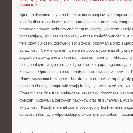
kota
,
zęby psa
,
zegarki
,
znak towarowy
,
znaki drogowe
,
zwroty w 
żywienie kur
Sport i aktywność fizyczna to znacznie więcej niż tylko regularne 
sposób dbania o zdrowie, dobre samopoczucie oraz codzienną ene
tematyce stanowi rozbudowane centrum wiedzy, w którym każdy m
początkujący, jak i zaawansowany – może znaleźć wartościowe m
treningów, ćwiczeń, zdrowego stylu życia, odżywiania oraz świad
sprawności. Serwis koncentruje się na popularyzowaniu aktywnośc
zagadnienia związane z siłownią, fitnessem, sportami rekreacyjny
funkcjonalnym, bieganiem, jazdą na rowerze, jogą, regeneracją 
zdrowiem. Opis opiera się na tematyce publikowanej w serwisie.
Plany i wyzwania treningowe. Na stronie publikowane są artykuły
osobach chcących poprawić swoją kondycję, zwiększyć siłę, wyt
Czytelnik znajdzie tutaj praktyczne wskazówki dotyczące planowa
ćwiczeń, budowania zdrowych nawyków oraz utrzymywania wysokie
aktywności. Każdy materiał został poświęcony konkretnemu zagad
odnaleźć informacje odpowiadające aktualnym potrzebom i pozi