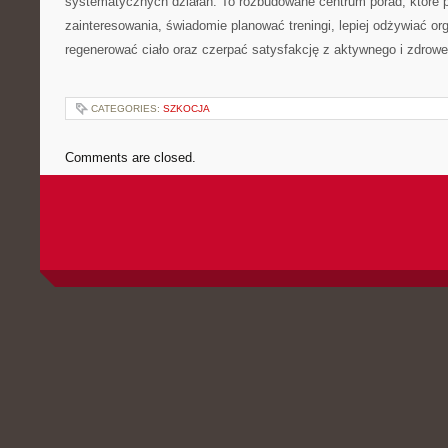
systematycznych działań. To rozbudowane centrum porad, które 
zainteresowania, świadomie planować treningi, lepiej odżywiać or
regenerować ciało oraz czerpać satysfakcję z aktywnego i zdrowe
CATEGORIES:
SZKOCJA
Comments are closed.