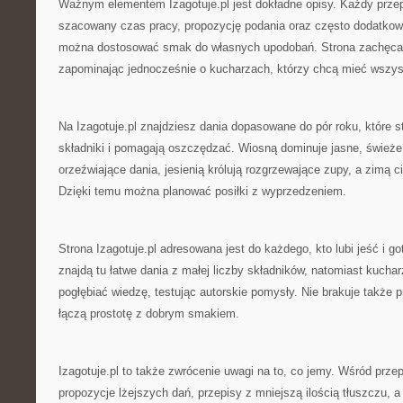
Ważnym elementem Izagotuje.pl jest dokładne opisy. Każdy przep
szacowany czas pracy, propozycję podania oraz często dodatkow
można dostosować smak do własnych upodobań. Strona zachęca
zapominając jednocześnie o kucharzach, którzy chcą mieć wszys
Na Izagotuje.pl znajdziesz dania dopasowane do pór roku, które 
składniki i pomagają oszczędzać. Wiosną dominuje jasne, świeże 
orzeźwiające dania, jesienią królują rozgrzewające zupy, a zimą c
Dzięki temu można planować posiłki z wyprzedzeniem.
Strona Izagotuje.pl adresowana jest do każdego, kto lubi jeść i 
znajdą tu łatwe dania z małej liczby składników, natomiast kucha
pogłębiać wiedzę, testując autorskie pomysły. Nie brakuje także 
łączą prostotę z dobrym smakiem.
Izagotuje.pl to także zwrócenie uwagi na to, co jemy. Wśród przepi
propozycje lżejszych dań, przepisy z mniejszą ilością tłuszczu, 