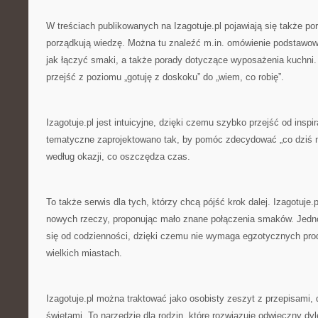
W treściach publikowanych na Izagotuje.pl pojawiają się także po
porządkują wiedzę. Można tu znaleźć m.in. omówienie podstawowy
jak łączyć smaki, a także porady dotyczące wyposażenia kuchni.
przejść z poziomu „gotuję z doskoku” do „wiem, co robię”.
Izagotuje.pl jest intuicyjne, dzięki czemu szybko przejść od inspir
tematyczne zaprojektowano tak, by pomóc zdecydować „co dziś na
według okazji, co oszczędza czas.
To także serwis dla tych, którzy chcą pójść krok dalej. Izagotuje
nowych rzeczy, proponując mało znane połączenia smaków. Jedno
się od codzienności, dzięki czemu nie wymaga egzotycznych pro
wielkich miastach.
Izagotuje.pl można traktować jako osobisty zeszyt z przepisami, 
świętami. To narzędzie dla rodzin, które rozwiązuje odwieczny dy