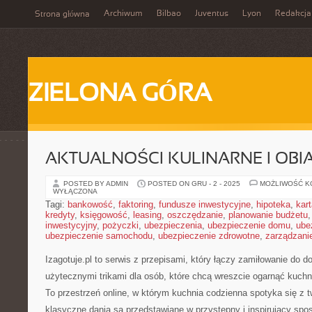
Archiwum
Bilbao
Juventus
Lyon
Redakcja
Strona główna
ZIELONA GÓRA
AKTUALNOŚCI KULINARNE I OBIA
POSTED BY ADMIN
POSTED ON GRU - 2 - 2025
MOŻLIWOŚĆ 
WYŁĄCZONA
Tagi:
bankowość
,
faktoring
,
fundusze inwestycyjne
,
hipoteka
,
kar
kredyty
,
księgowość
,
leasing
,
oszczędzanie
,
planowanie budżetu
inwestycyjny
,
pożyczki
,
ubezpieczenia
,
ubezpieczenie domu
,
ube
ubezpieczenie samochodu
,
ubezpieczenie zdrowotne
,
zarządzani
Izagotuje.pl to serwis z przepisami, który łączy zamiłowanie d
użytecznymi trikami dla osób, które chcą wreszcie ogarnąć kuch
To przestrzeń online, w którym kuchnia codzienna spotyka się z
klasyczne dania są przedstawiane w przystępny i inspirujący sp