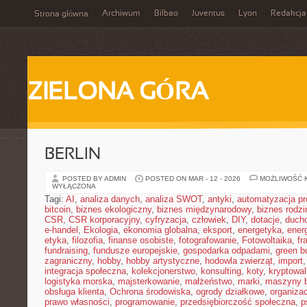
Archiwum
Bilbao
Juventus
Lyon
Redakcja
Strona główna
ZIELONA GÓRA
BERLIN
POSTED BY ADMIN
POSTED ON MAR - 12 - 2026
MOŻLIWOŚĆ 
WYŁĄCZONA
Tagi:
AI
,
analiza danych
,
analiza SWOT
,
antyki
,
automatyzacja p
bitcoin
,
biznes ekologiczny
,
biznes międzynarodowy
,
biznes rodzi
CSR
,
CSR korporacyjny
,
cyfryzacja
,
człowiek
,
DIY
,
dotacje
,
duch
e-handel
,
Ekologia
,
ekonomia globalna
,
eksport
,
energetyka
,
ener
etyka
,
filozofia
,
finanse osobiste
,
fotografowanie
,
Fotowoltaika
,
fr
fundraising
,
fundusze europejskie
,
gospodarka odpadami
,
green b
zagraniczny
,
hobby
,
hobby artystyczne
,
hodowla zwierząt
,
import
integracja społeczna
,
kolekcjonerstwo
,
konsulting
,
koty
,
kryptowal
logistyka morska
,
majsterkowanie
,
małżeństwo
,
marki
,
maszyny 
obsługa klienta
,
Ochrona środowiska
,
ogrody działkowe
,
organiza
prawo własności
,
programowanie
,
przedsiębiorczość społeczna
,
p