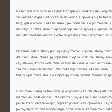
Na łamach tego serwisu czytelnik znajdzie charakterystyki regio
zaplanować wyjazd od początku do końca. Pojawiają się tu treści
listę, gdzie odkryć ciekawe smaki, jak poruszać się po mieście, 
na pobyt, a także które miejsca nadają się na spokojny spacer. D
nie tylko źródłem wiedzy, ale także praktycznym narzędziem w or
Ogromną zaletą strony jest jej elastyczność. Z jednej strony moż
dla osób, które interesują popularne miejsca. Z drugiej strony serw
czytelników, którzy wolą mniej oczywiste kierunki. Zamiast ograni
znanych symboli Niemiec, blog pokazuje również lokalne perełki. 
każdy wpis może stać się inspiracją do odkrywania Niemiec w spo
Edusimare.pl można traktować jako podróżniczą bibliotekę dla os
niemieckiej codzienności. Nie chodzi tu wyłącznie o suche inform
pełniejszego obrazu miejsc poprzez podróżnicze opowieści. Czyte
jak wygląda zimowa Norymberga, gdzie szukać kameralnych zaką