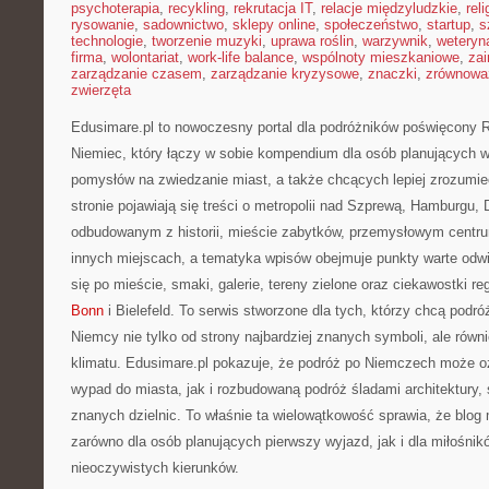
psychoterapia
,
recykling
,
rekrutacja IT
,
relacje międzyludzkie
,
reli
rysowanie
,
sadownictwo
,
sklepy online
,
społeczeństwo
,
startup
,
s
technologie
,
tworzenie muzyki
,
uprawa roślin
,
warzywnik
,
weteryna
firma
,
wolontariat
,
work-life balance
,
wspólnoty mieszkaniowe
,
zai
zarządzanie czasem
,
zarządzanie kryzysowe
,
znaczki
,
zrównowa
zwierzęta
Edusimare.pl to nowoczesny portal dla podróżników poświęcony R
Niemiec, który łączy w sobie kompendium dla osób planujących 
pomysłów na zwiedzanie miast, a także chcących lepiej zrozumi
stronie pojawiają się treści o metropolii nad Szprewą, Hamburgu, 
odbudowanym z historii, mieście zabytków, przemysłowym centru
innych miejscach, a tematyka wpisów obejmuje punkty warte odwi
się po mieście, smaki, galerie, tereny zielone oraz ciekawostki re
Bonn
i Bielefeld. To serwis stworzone dla tych, którzy chcą pod
Niemcy nie tylko od strony najbardziej znanych symboli, ale równ
klimatu. Edusimare.pl pokazuje, że podróż po Niemczech może o
wypad do miasta, jak i rozbudowaną podróż śladami architektury, s
znanych dzielnic. To właśnie ta wielowątkowość sprawia, że blo
zarówno dla osób planujących pierwszy wyjazd, jak i dla miłośni
nieoczywistych kierunków.