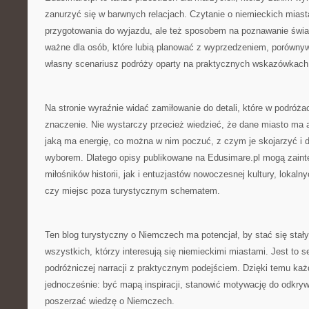
zanurzyć się w barwnych relacjach. Czytanie o niemieckich mias
przygotowania do wyjazdu, ale też sposobem na poznawanie świa
ważne dla osób, które lubią planować z wyprzedzeniem, porównyw
własny scenariusz podróży oparty na praktycznych wskazówkach
Na stronie wyraźnie widać zamiłowanie do detali, które w podróż
znaczenie. Nie wystarczy przecież wiedzieć, że dane miasto ma at
jaką ma energię, co można w nim poczuć, z czym je skojarzyć i 
wyborem. Dlatego opisy publikowane na Edusimare.pl mogą zain
miłośników historii, jak i entuzjastów nowoczesnej kultury, lokal
czy miejsc poza turystycznym schematem.
Ten blog turystyczny o Niemczech ma potencjał, by stać się stał
wszystkich, którzy interesują się niemieckimi miastami. Jest to s
podróżniczej narracji z praktycznym podejściem. Dzięki temu każd
jednocześnie: być mapą inspiracji, stanowić motywację do odkrywa
poszerzać wiedzę o Niemczech.