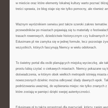
w mieście oraz które elementy lokalnej kultury warto poznać bliż
treści sprawia, że blog staje się nie tylko pomocny, ale również a
Ważnym wyróżnikiem serwisu jest także szeroki zakres tematów
przewodników po miastach pojawiają się tu materiały o festiwalac
trasach rowerowych, dziedzictwie historycznym czy kulinarnych i
Edusimare.pl nie zamyka się w jednej formule, lecz pozostaje ż
wszystkich, których fascynują Niemcy w wielu odsłonach.
To świetny portal dla osób planujących miejską wycieczkę, ale tak
prostu lubią czytać o ciekawych miastach. Niemcy pokazane są tu
doświadczenia, w którym obok wielkich metropolii istnieją miast
nowoczesnych dzielnic można odkrywać ślady dawnych epok. Tak
podróżowania uważniej, do wybierania miejsc nie tylko znanych z f
które zostają w pamięci dzięki swojej autentyczności.
Edusimare.pl to także przestrzeń dla marzycieli, którzy zanim wy