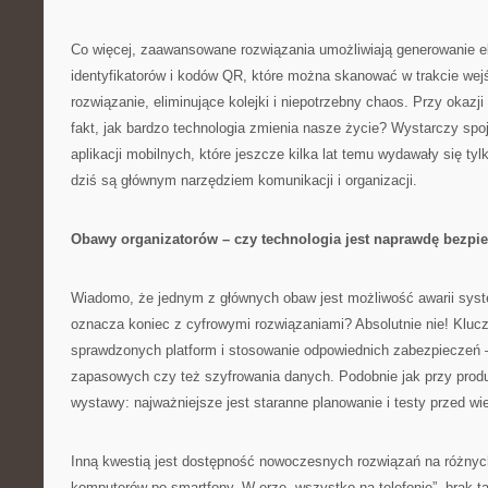
Co więcej, zaawansowane rozwiązania umożliwiają generowanie e
identyfikatorów i kodów QR, które można skanować w trakcie wej
rozwiązanie, eliminujące kolejki i niepotrzebny chaos. Przy okaz
fakt, jak bardzo technologia zmienia nasze życie? Wystarczy spo
aplikacji mobilnych, które jeszcze kilka lat temu wydawały się ty
dziś są głównym narzędziem komunikacji i organizacji.
Obawy organizatorów – czy technologia jest naprawdę bezpi
Wiadomo, że jednym z głównych obaw jest możliwość awarii syst
oznacza koniec z cyfrowymi rozwiązaniami? Absolutnie nie! Kluc
sprawdzonych platform i stosowanie odpowiednich zabezpieczeń —
zapasowych czy też szyfrowania danych. Podobnie jak przy produk
wystawy: najważniejsze jest staranne planowanie i testy przed w
Inną kwestią jest dostępność nowoczesnych rozwiązań na różnyc
komputerów po smartfony. W erze „wszystko na telefonie”, brak tak