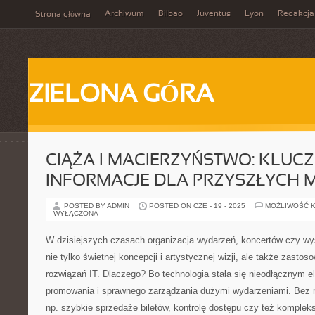
Archiwum
Bilbao
Juventus
Lyon
Redakcja
Strona główna
ZIELONA GÓRA
CIĄŻA I MACIERZYŃSTWO: KLUC
INFORMACJE DLA PRZYSZŁYCH 
POSTED BY ADMIN
POSTED ON CZE - 19 - 2025
MOŻLIWOŚĆ 
WYŁĄCZONA
W dzisiejszych czasach organizacja wydarzeń, koncertów czy 
nie tylko świetnej koncepcji i artystycznej wizji, ale także zast
rozwiązań IT. Dlaczego? Bo technologia stała się nieodłącznym
promowania i sprawnego zarządzania dużymi wydarzeniami. Bez ni
np. szybkie sprzedaże biletów, kontrolę dostępu czy też komplek