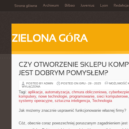
Archiwum
Bilbao
Juventus
Lyon
Redakcja
Strona główna
ZIELONA GÓRA
CZY OTWORZENIE SKLEPU KOM
JEST DOBRYM POMYSŁEM?
POSTED BY ADMIN
POSTED ON GRU - 29 - 2025
MOŻLIWOŚĆ 
WYŁĄCZONA
Tagi:
aplikacje
,
automatyzacja
,
chmura obliczeniowa
,
cyberbezpi
komputery
,
nowe technologie
,
programowanie
,
sieci komputerowe
systemy operacyjne
,
sztuczna inteligencja
,
Technologia
Jak możemy znacznie usprawnić funkcjonowanie własnej firmy?
Cóż, obecnie coraz powszechniej poruszanym zagadnieniem jest 