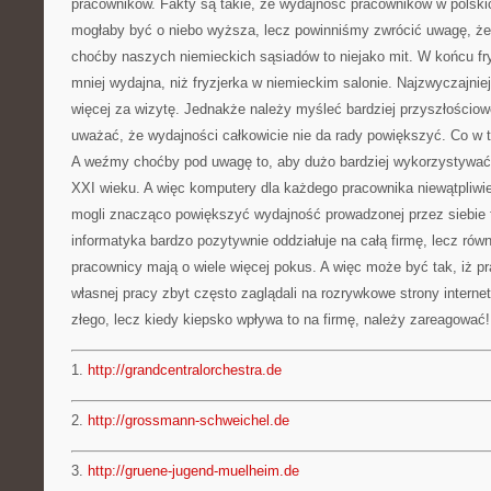
pracowników. Fakty są takie, że wydajność pracowników w polski
mogłaby być o niebo wyższa, lecz powinniśmy zwrócić uwagę, ż
choćby naszych niemieckich sąsiadów to niejako mit. W końcu fry
mniej wydajna, niż fryzjerka w niemieckim salonie. Najzwyczajniej
więcej za wizytę. Jednakże należy myśleć bardziej przyszłościo
uważać, że wydajności całkowicie nie da rady powiększyć. Co w 
A weźmy choćby pod uwagę to, aby dużo bardziej wykorzystywać 
XXI wieku. A więc komputery dla każdego pracownika niewątpliwi
mogli znacząco powiększyć wydajność prowadzonej przez siebie 
informatyka bardzo pozytywnie oddziałuje na całą firmę, lecz rów
pracownicy mają o wiele więcej pokus. A więc może być tak, iż p
własnej pracy zbyt często zaglądali na rozrywkowe strony interne
złego, lecz kiedy kiepsko wpływa to na firmę, należy zareagować!
1.
http://grandcentralorchestra.de
2.
http://grossmann-schweichel.de
3.
http://gruene-jugend-muelheim.de