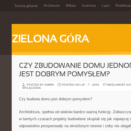
Archiwum
Bilbao
Juventus
Lyon
Redakcja
Strona główna
ZIELONA GÓRA
CZY ZBUDOWANIE DOMU JEDNO
JEST DOBRYM POMYSŁEM?
POSTED BY ADMIN
POSTED ON LIP - 7 - 2025
MOŻLIWOŚĆ K
WYŁĄCZONA
Czy budowa domu jest dobrym pomysłem?
Architektura, spełnia od wieków bardzo ważną funkcję. Zwłaszcza s
w tamtych czasach projekty budowlane skupiali się jak najwięcej 
odpowiednio prosperowały na określonym terenie i żeby nie ulegał