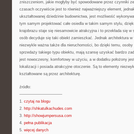
zniszczeniom, jakie mogłyby być spowodowane przez czynniki ze
czasach oczywiście jest to również najważniejszy element, jedna
ukształtowanej dziedzinie budownictwa, jest możliwość wykonywa
tym samym projektować całe osiedla w takim samym stylu, dzięki
krajobrazu staje się niesamowicie atrakcyjna i to przekłada się w 
osób decyduje się taki obiekt zamieszkać. Jednak architektura w
niezwykle ważna także dla nieruchomości, bo dzięki temu, osoby 
sprzedaży takiego typu obiektu, mają szansę uzyskać bardzo zado
jest nowoczesny, komfortowy w użyciu, a w dodatku położony jes
lokalizacji i posiada atrakcyjne otoczenie. Są to elementy niezwy
kształtowane są przez architekturę.
źródło:
———————————
1.
czytaj na blogu
2.
http://shkatulkachudes.com
3.
http://showjumpersusa.com
4.
pełna publikacja
5.
więcej danych