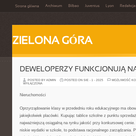
Archiwum
Bilbao
Juventus
Lyon
Redakcja
Strona główna
ZIELONA GÓRA
DEWELOPERZY FUNKCJONUJĄ N
POSTED BY ADMIN
POSTED ON SIE - 1 - 2025
MOŻLIWOŚĆ K
WYŁĄCZONA
Nieruchomości
Oprzyrządowanie klasy w przededniu roku edukacyjnego ma obow
jakiejkolwiek placówki. Kupując tablice szkolne z punktu sprzeda
najważniejszą osiągalną na rynku jakość przy konkursowej cenie.
niskie wydatki w szkole, to podstawa racjonalnego zarządzania