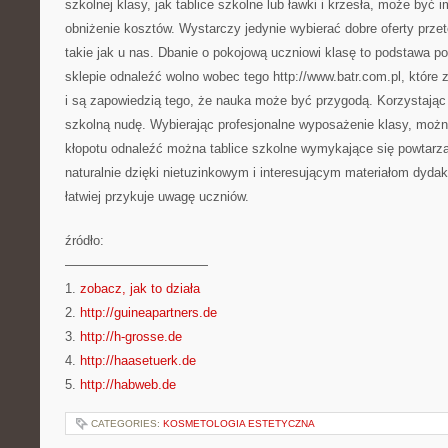
szkolnej klasy, jak tablice szkolne lub ławki i krzesła, może b
obniżenie kosztów. Wystarczy jedynie wybierać dobre oferty prz
takie jak u nas. Dbanie o pokojową uczniowi klasę to podstawa p
sklepie odnaleźć wolno wobec tego http://www.batr.com.pl, które
i są zapowiedzią tego, że nauka może być przygodą. Korzystając 
szkolną nudę. Wybierając profesjonalne wyposażenie klasy, moż
kłopotu odnaleźć można tablice szkolne wymykające się powtar
naturalnie dzięki nietuzinkowym i interesującym materiałom dyd
łatwiej przykuje uwagę uczniów.
źródło:
———————————
1.
zobacz, jak to działa
2.
http://guineapartners.de
3.
http://h-grosse.de
4.
http://haasetuerk.de
5.
http://habweb.de
CATEGORIES:
KOSMETOLOGIA ESTETYCZNA