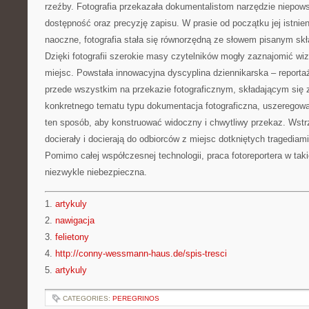
rzeźby. Fotografia przekazała dokumentalistom narzędzie niepo
dostępność oraz precyzję zapisu. W prasie od początku jej istni
naoczne, fotografia stała się równorzędną ze słowem pisanym sk
Dzięki fotografii szerokie masy czytelników mogły zaznajomić wiz
miejsc. Powstała innowacyjna dyscyplina dziennikarska – reportaż
przede wszystkim na przekazie fotograficznym, składającym się z c
konkretnego tematu typu dokumentacja fotograficzna, uszerego
ten sposób, aby konstruować widoczny i chwytliwy przekaz. Wstrz
docierały i docierają do odbiorców z miejsc dotkniętych tragediami
Pomimo całej współczesnej technologii, praca fotoreportera w ta
niezwykle niebezpieczna.
1.
artykuly
2.
nawigacja
3.
felietony
4.
http://conny-wessmann-haus.de/spis-tresci
5.
artykuly
CATEGORIES:
PEREGRINOS