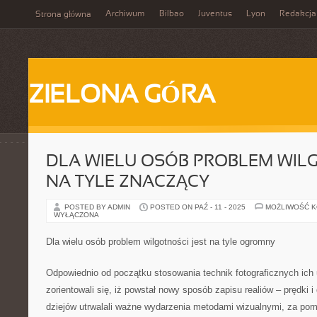
Archiwum
Bilbao
Juventus
Lyon
Redakcja
Strona główna
ZIELONA GÓRA
DLA WIELU OSÓB PROBLEM WILG
NA TYLE ZNACZĄCY
POSTED BY ADMIN
POSTED ON PAŹ - 11 - 2025
MOŻLIWOŚĆ 
WYŁĄCZONA
Dla wielu osób problem wilgotności jest na tyle ogromny
Odpowiednio od początku stosowania technik fotograficznych ich 
zorientowali się, iż powstał nowy sposób zapisu realiów – prędki i
dziejów utrwalali ważne wydarzenia metodami wizualnymi, za po