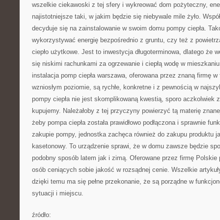
wszelkie ciekawoski z tej sfery i wykreować dom pożyteczny, en
najistotniejsze taki, w jakim będzie się niebywale mile żyło. Ws
decyduje się na zainstalowanie w swoim domu pompy ciepła. Tak
wykorzystywać energię bezpośrednio z gruntu, czy też z powietrz
ciepło użytkowe. Jest to inwestycja długoterminowa, dlatego że wo
się niskimi rachunkami za ogrzewanie i ciepłą wodę w mieszkani
instalacja pomp ciepła warszawa, oferowana przez znaną firmę w t
wzniosłym poziomie, są rychłe, konkretne i z pewnością w najsz
pompy ciepła nie jest skomplikowaną kwestią, sporo aczkolwiek z
kupujemy. Należałoby z tej przyczyny powierzyć tą materię znane
żeby pompa ciepła została prawidłowo podłączona i sprawnie funk
zakupie pompy, jednostka zachęca również do zakupu produktu ja
kasetonowy. To urządzenie sprawi, że w domu zawsze będzie sp
podobny sposób latem jak i zimą. Oferowane przez firmę Polskie 
osób ceniących sobie jakość w rozsądnej cenie. Wszelkie artykuł
dzięki temu ma się pełne przekonanie, że są porządne w funkcjono
sytuacji i miejscu.
źródło: