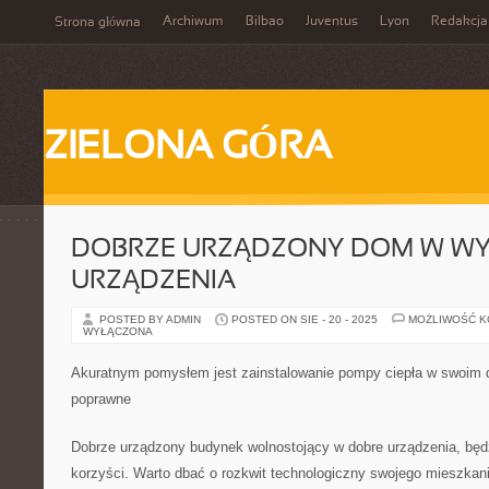
Archiwum
Bilbao
Juventus
Lyon
Redakcja
Strona główna
ZIELONA GÓRA
DOBRZE URZĄDZONY DOM W W
URZĄDZENIA
POSTED BY ADMIN
POSTED ON SIE - 20 - 2025
MOŻLIWOŚĆ 
WYŁĄCZONA
Akuratnym pomysłem jest zainstalowanie pompy ciepła w swoim d
poprawne
Dobrze urządzony budynek wolnostojący w dobre urządzenia, będz
korzyści. Warto dbać o rozkwit technologiczny swojego mieszkan