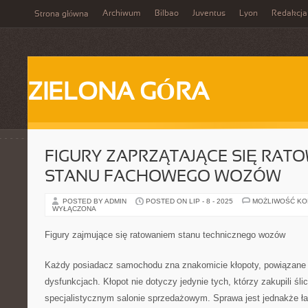
Archiwum
Bilbao
Juventus
Lyon
Redakcja
Strona główna
ZIELONA GÓRA
FIGURY ZAPRZĄTAJĄCE SIĘ RAT
STANU FACHOWEGO WOZÓW
POSTED BY ADMIN
POSTED ON LIP - 8 - 2025
MOŻLIWOŚĆ K
WYŁĄCZONA
Figury zajmujące się ratowaniem stanu technicznego wozów
Każdy posiadacz samochodu zna znakomicie kłopoty, powiązane
dysfunkcjach. Kłopot nie dotyczy jedynie tych, którzy zakupili śl
specjalistycznym salonie sprzedażowym. Sprawa jest jednakże ł