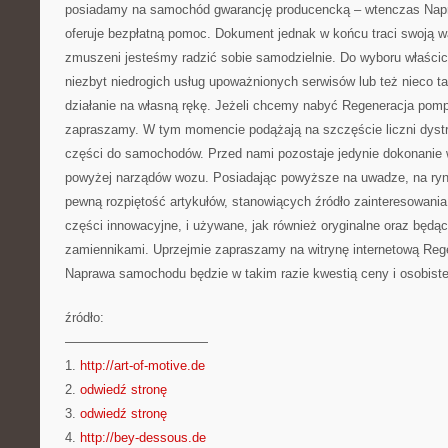
posiadamy na samochód gwarancję producencką – wtenczas Na
oferuje bezpłatną pomoc. Dokument jednak w końcu traci swoją 
zmuszeni jesteśmy radzić sobie samodzielnie. Do wyboru właścici
niezbyt niedrogich usług upoważnionych serwisów lub też nieco tań
działanie na własną rękę. Jeżeli chcemy nabyć Regeneracja pom
zapraszamy. W tym momencie podążają na szczęście liczni dystr
części do samochodów. Przed nami pozostaje jedynie dokonanie
powyżej narządów wozu. Posiadając powyższe na uwadze, na r
pewną rozpiętość artykułów, stanowiących źródło zainteresowani
części innowacyjne, i używane, jak również oryginalne oraz będą
zamiennikami. Uprzejmie zapraszamy na witrynę internetową Rege
Naprawa samochodu będzie w takim razie kwestią ceny i osobist
źródło:
———————————
1.
http://art-of-motive.de
2.
odwiedź stronę
3.
odwiedź stronę
4.
http://bey-dessous.de