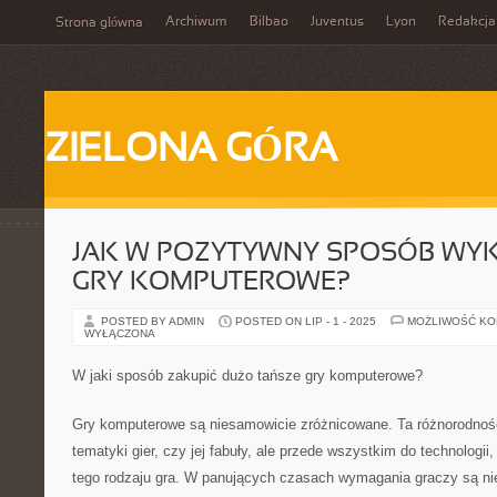
Archiwum
Bilbao
Juventus
Lyon
Redakcja
Strona główna
ZIELONA GÓRA
JAK W POZYTYWNY SPOSÓB WY
GRY KOMPUTEROWE?
POSTED BY ADMIN
POSTED ON LIP - 1 - 2025
MOŻLIWOŚĆ K
WYŁĄCZONA
W jaki sposób zakupić dużo tańsze gry komputerowe?
Gry komputerowe są niesamowicie zróżnicowane. Ta różnorodność 
tematyki gier, czy jej fabuły, ale przede wszystkim do technologii,
tego rodzaju gra. W panujących czasach wymagania graczy są ni