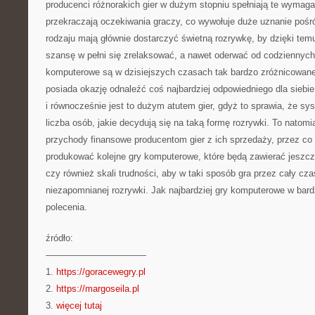
producenci różnorakich gier w dużym stopniu spełniają te wymaga
przekraczają oczekiwania graczy, co wywołuje duże uznanie pośr
rodzaju mają głównie dostarczyć świetną rozrywkę, by dzięki tem
szansę w pełni się zrelaksować, a nawet oderwać od codziennyc
komputerowe są w dzisiejszych czasach tak bardzo zróżnicowane
posiada okazję odnaleźć coś najbardziej odpowiedniego dla siebie
i równocześnie jest to dużym atutem gier, gdyż to sprawia, że s
liczba osób, jakie decydują się na taką formę rozrywki. To natomi
przychody finansowe producentom gier z ich sprzedaży, przez co
produkować kolejne gry komputerowe, które będą zawierać jeszcz
czy również skali trudności, aby w taki sposób gra przez cały cza
niezapomnianej rozrywki. Jak najbardziej gry komputerowe w bar
polecenia.
źródło:
———————————
1.
https://goracewegry.pl
2.
https://margoseila.pl
3.
więcej tutaj