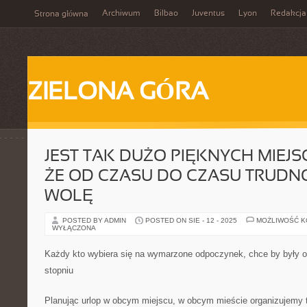
Archiwum
Bilbao
Juventus
Lyon
Redakcja
Strona główna
ZIELONA GÓRA
JEST TAK DUŻO PIĘKNYCH MIEJSC
ŻE OD CZASU DO CZASU TRUDNO
WOLĘ
POSTED BY ADMIN
POSTED ON SIE - 12 - 2025
MOŻLIWOŚĆ 
WYŁĄCZONA
Każdy kto wybiera się na wymarzone odpoczynek, chce by były 
stopniu
Planując urlop w obcym miejscu, w obcym mieście organizujemy 