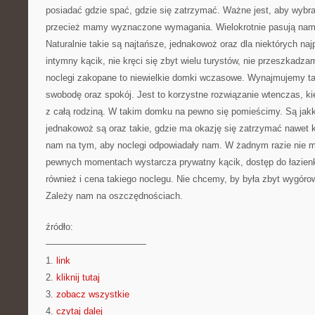
posiadać gdzie spać, gdzie się zatrzymać. Ważne jest, aby wybra
przecież mamy wyznaczone wymagania. Wielokrotnie pasują nam 
Naturalnie takie są najtańsze, jednakowoż oraz dla niektórych na
intymny kącik, nie kręci się zbyt wielu turystów, nie przeszkadz
noclegi zakopane to niewielkie domki wczasowe. Wynajmujemy ta
swobodę oraz spokój. Jest to korzystne rozwiązanie wtenczas, 
z całą rodziną. W takim domku na pewno się pomieścimy. Są jak
jednakowoż są oraz takie, gdzie ma okazję się zatrzymać nawet k
nam na tym, aby noclegi odpowiadały nam. W żadnym razie nie 
pewnych momentach wystarcza prywatny kącik, dostęp do łazienki
również i cena takiego noclegu. Nie chcemy, by była zbyt wygór
Zależy nam na oszczędnościach.
źródło:
———————————
1.
link
2.
kliknij tutaj
3.
zobacz wszystkie
4.
czytaj dalej