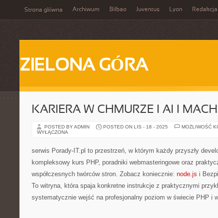
Archiwum
Bilbao
Juventus
Lyon
Redakcja
Strona główna
ZIELONA GÓRA
KARIERA W CHMURZE I AI I MAC
POSTED BY ADMIN
POSTED ON LIS - 18 - 2025
MOŻLIWOŚĆ 
WYŁĄCZONA
serwis Porady-IT.pl to przestrzeń, w którym każdy przyszły devel
kompleksowy kurs PHP, poradniki webmasteringowe oraz praktycz
współczesnych twórców stron. Zobacz koniecznie:
node.js
i Bezp
To witryna, która spaja konkretne instrukcje z praktycznymi przyk
systematycznie wejść na profesjonalny poziom w świecie PHP i 