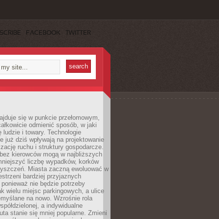
SCRIBE
FACEBOOK
TWITTER
najduje się w punkcie przełomowym,
ałkowicie odmienić sposób, w jaki
ę ludzie i towary. Technologie
 już dziś wpływają na projektowanie
izację ruchu i struktury gospodarcze.
ez kierowców mogą w najbliższych
niejszyć liczbę wypadków, korków
zyszczeń. Miasta zaczną ewoluować w
estrzeni bardziej przyjaznych
 ponieważ nie będzie potrzeby
k wielu miejsc parkingowych, a ulice
emyślane na nowo. Wzrośnie rola
spółdzielonej, a indywidualne
uta stanie się mniej popularne. Zmieni