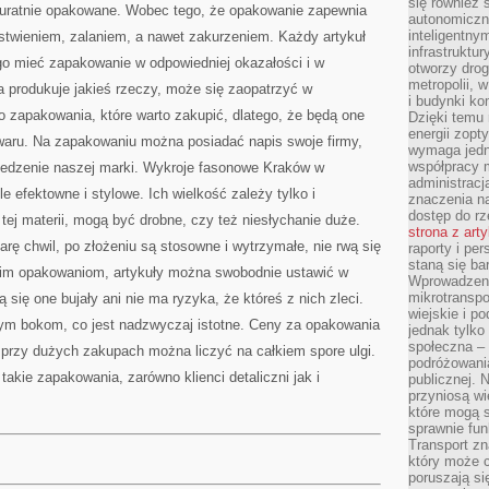
się również 
kuratnie opakowane. Wobec tego, że opakowanie zapewnia
autonomiczn
inteligentny
stwieniem, zalaniem, a nawet zakurzeniem. Każdy artykuł
infrastruktu
go mieć zapakowanie w odpowiedniej okazałości i w
otworzy dro
metropolii, 
ra produkuje jakieś rzeczy, może się zaopatrzyć w
i budynki ko
 zapakowania, które warto zakupić, dlatego, że będą one
Dzięki temu 
energii zopt
waru. Na zapakowaniu można posiadać napis swoje firmy,
wymaga jedna
współpracy 
ledzenie naszej marki. Wykroje fasonowe Kraków w
administrac
le efektowne i stylowe. Ich wielkość zależy tylko i
znaczenia na
dostęp do rz
tej materii, mogą być drobne, czy też niesłychanie duże.
strona z art
rę chwil, po złożeniu są stosowne i wytrzymałe, nie rwą się
raporty i pe
staną się ba
ednim opakowaniom, artykuły można swobodnie ustawić w
Wprowadzeni
mikrotranspo
 się one bujały ani nie ma ryzyka, że któreś z nich zleci.
wiejskie i p
wnym bokom, co jest nadzwyczaj istotne. Ceny za opakowania
jednak tylko
społeczna –
 przy dużych zakupach można liczyć na całkiem spore ulgi.
podróżowania
kie zapakowania, zarówno klienci detaliczni jak i
publicznej. 
przyniosą wi
które mogą 
sprawnie fun
Transport z
który może c
poruszają si