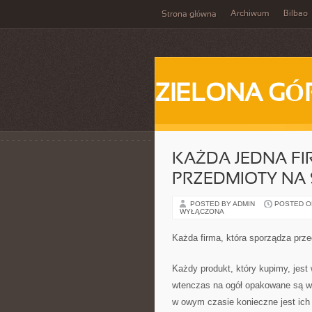
Archiwum
Bilbao
Strona główna
ZIELONA GÓ
KAŻDA JEDNA FI
PRZEDMIOTY NA 
POSTED BY ADMIN
POSTED ON
WYŁĄCZONA
Każda firma, która sporządza prz
Każdy produkt, który kupimy, jest
wtenczas na ogół opakowane są w f
w owym czasie konieczne jest ic