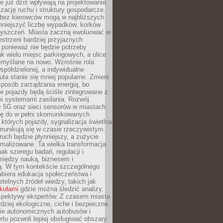
 już dziś wpływają na projektowanie
izację ruchu i struktury gospodarcze.
ez kierowców mogą w najbliższych
niejszyć liczbę wypadków, korków
zyszczeń. Miasta zaczną ewoluować w
estrzeni bardziej przyjaznych
 ponieważ nie będzie potrzeby
k wielu miejsc parkingowych, a ulice
emyślane na nowo. Wzrośnie rola
spółdzielonej, a indywidualne
uta stanie się mniej popularne. Zmieni
sposób zarządzania energią, bo
e pojazdy będą ściśle zintegrowane z
mi systemami zasilania. Rozwój
ry 5G oraz sieci sensorów w miastach
gę do w pełni skomunikowanych
w których pojazdy, sygnalizacja świetlna
munikują się w czasie rzeczywistym.
ruch będzie płynniejszy, a zużycie
ymalizowane. Ta wielka transformacja
k szeregu badań, regulacji i
między nauką, biznesem i
ją. W tym kontekście szczególnego
biera edukacja społeczeństwa i
etelnych źródeł wiedzy, takich jak
ykułami
gdzie można śledzić analizy,
rspektywy ekspertów. Z czasem miasta
rdziej ekologiczne, ciche i bezpieczne.
e autonomicznych autobusów i
rtu pozwoli lepiej obsługiwać obszary