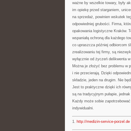
ważne by wszelkie towary, były a
im opiekę przed starganiem, unice
na sprzedaż, powinien wskutek te
odpowiedniej grubości. Firma, któ
opakowania logistyczne Kraków. To
wspaniałą ochroną dla każdego to
co upraszcza później odbiorcom ś
zrealizowaniu tej firmy, są niezwyk
wyłącznie od życzeń delikwenta w 
Można je złożyć bez problemu w pa
i nie przecierają. Dzięki odpowi
składzie, jeden na drugim. Nie będą
Jest to praktyczne dzięki ich ró
są na tradycyjnym pułapie, jednak
Każdy może sobie zapotrzebować ta
indywidualni.
1.
http://medizin-service-porzel.de