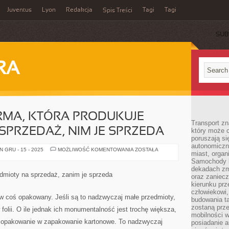
Juventus
Lyon
Redakcja
Tagi
Tagi
Spis Treści
SUB
RA
RMA, KTÓRA PRODUKUJE
Transport z
SPRZEDAŻ, NIM JE SPRZEDA
który może c
poruszają si
autonomiczne
KAŻDA
 GRU - 15 - 2025
MOŻLIWOŚĆ KOMENTOWANIA
ZOSTAŁA
miast, organ
JEDNA
FIRMA,
Samochody b
KTÓRA
dekadach zm
PRODUKUJE
edmioty na sprzedaż, zanim je sprzeda
oraz zaniec
PRZEDMIOTY
NA
kierunku prz
SPRZEDAŻ,
człowiekowi,
NIM
 w coś opakowany. Jeśli są to nadzwyczaj małe przedmioty,
budowania ta
JE
SPRZEDA
zostaną prz
olii. O ile jednak ich monumentalność jest trochę większa,
mobilności w
h opakowanie w zapakowanie kartonowe. To nadzwyczaj
posiadanie a