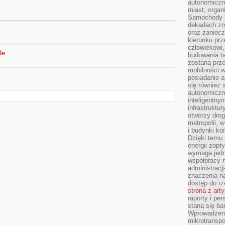
autonomiczne
miast, organ
Samochody b
dekadach zm
oraz zaniec
kierunku prz
człowiekowi,
de
budowania ta
zostaną prz
mobilności w
posiadanie a
się również 
autonomiczn
inteligentny
infrastruktu
otworzy dro
metropolii, 
i budynki ko
Dzięki temu 
energii zopt
wymaga jedna
współpracy 
administrac
znaczenia na
dostęp do rz
strona z art
raporty i pe
staną się ba
Wprowadzeni
mikrotranspo