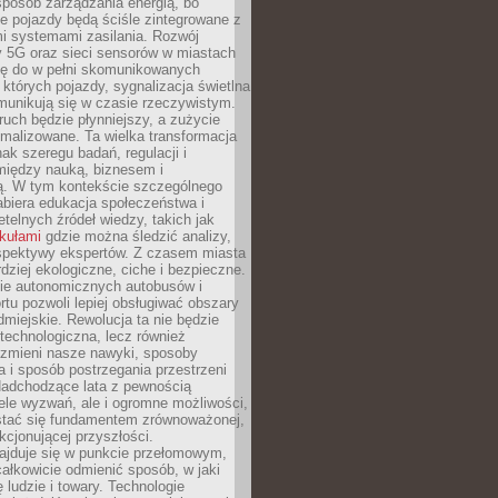
sposób zarządzania energią, bo
e pojazdy będą ściśle zintegrowane z
mi systemami zasilania. Rozwój
ry 5G oraz sieci sensorów w miastach
gę do w pełni skomunikowanych
w których pojazdy, sygnalizacja świetlna
munikują się w czasie rzeczywistym.
ruch będzie płynniejszy, a zużycie
ymalizowane. Ta wielka transformacja
k szeregu badań, regulacji i
między nauką, biznesem i
ją. W tym kontekście szczególnego
biera edukacja społeczeństwa i
etelnych źródeł wiedzy, takich jak
ykułami
gdzie można śledzić analizy,
rspektywy ekspertów. Z czasem miasta
rdziej ekologiczne, ciche i bezpieczne.
e autonomicznych autobusów i
rtu pozwoli lepiej obsługiwać obszary
odmiejskie. Rewolucja ta nie będzie
 technologiczna, lecz również
 zmieni nasze nawyki, sposoby
 i sposób postrzegania przestrzeni
Nadchodzące lata z pewnością
ele wyzwań, ale i ogromne możliwości,
stać się fundamentem zrównoważonej,
kcjonującej przyszłości.
najduje się w punkcie przełomowym,
ałkowicie odmienić sposób, w jaki
ę ludzie i towary. Technologie