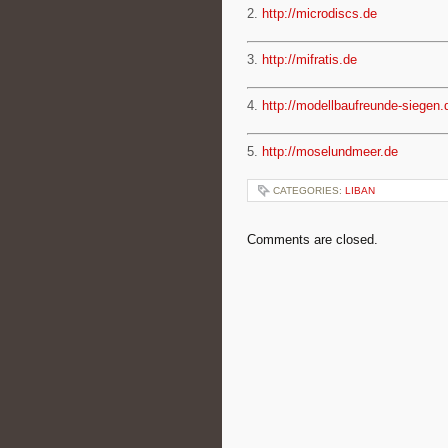
2.
http://microdiscs.de
3.
http://mifratis.de
4.
http://modellbaufreunde-siegen.
5.
http://moselundmeer.de
CATEGORIES:
LIBAN
Comments are closed.