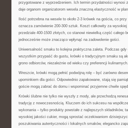
przygotowane z wyprzedzeniem. Ich termin przydatności wynosi 
daje organom organizatorom wesela znaczną elastyczność w pla
Ilość potrzebna na wesele to około 2-3 krówek na gościa, co pr
oznacza zamówienie 200-300 sztuk. Koszt całkowity za wysokiej 
przedziale 400-1500 złotych, co stanowi niewielką część całego 
jednocześnie może znacząco wpłynąć na zadowolenie gości.
Uniwersalność smaku to kolejna praktyczna zaleta. Podczas gdy
wszystkim przypaść do gustu, krówki o tradycyjnym smaku są a
grono odbiorców, niezależnie od wieku czy preferencji kulinarnych
Wreszcie, krówki mogą pełnić podwójną rolę – być zarówno deser
upominkiem dla gości. Odpowiednio zapakowane, stają się pamiąt
goście mogą zabrać do domu i wspominać przyjemne chwile spęd
Krówki ślubne nie tylko nie wyszły z mody, ale przechodzą renes
tradycję z nowoczesnością. Kluczem do ich sukcesu na współcze
wykonania – tylko produkty powstałe z najlepszych składników, ta
wysokiej jakości cukier, mogą sprostać oczekiwaniom dzisiejszy
poszukiwania autentyczności i lokalnych smaków, elegancko zap