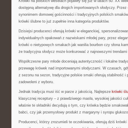
Krówki na polskich weselach pojawiły się już w latach 50. XX wiek
dostępną alternatywę dla drogich importowanych słodyczy. Przez d
synonimem domowej gościnności i tradycyjnych polskich smakó
krówki ślubne to już zupełnie inna kategoria produktów.
Dzisiejsi producenci oferują krówki w eleganckiej, spersonalizowa
indywidualnych opakowań z nazwiskami młodej pary, przez elega
krówki o nietypowych smakach jak wanilia bourbon czy słona karm
że tradycyjna słodycz może konkurować z najnowszymi trendami 
Współczesne pary młode doceniają autentyczność i lokalne trady
przewagę krówek nad importowanymi słodyczami. W czasach, gdy 
z sezonu na sezon, tradycyjne polskie smaki oferują stabilność i
zadowoleni z wyboru.
Jednak tradycja musi iść w parze z jakością. Najlepsze
krówki śl
klasycznej receptury – z prawdziwego masła, wysokiej jakości cu
właśnie te składniki decydują o tym, czy krówka będzie smakow
babci, czy jak przemysłowy produkt z margaryny i syropu glukoz
Producenci, którzy zrozumieli te oczekiwania, oferują dziś krówk