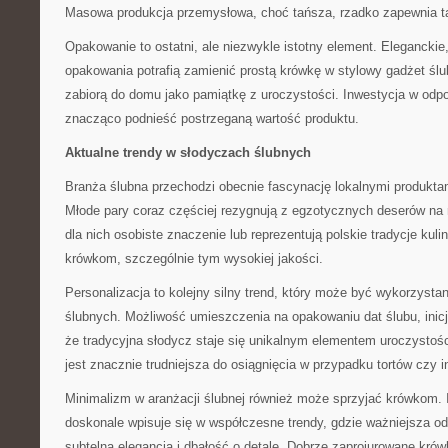
Masowa produkcja przemysłowa, choć tańsza, rzadko zapewnia 
Opakowanie to ostatni, ale niezwykle istotny element. Elegancki
opakowania potrafią zamienić prostą krówkę w stylowy gadżet ślub
zabiorą do domu jako pamiątkę z uroczystości. Inwestycja w od
znacząco podnieść postrzeganą wartość produktu.
Aktualne trendy w słodyczach ślubnych
Branża ślubna przechodzi obecnie fascynację lokalnymi produkta
Młode pary coraz częściej rezygnują z egzotycznych deserów na 
dla nich osobiste znaczenie lub reprezentują polskie tradycje kuli
krówkom, szczególnie tym wysokiej jakości.
Personalizacja to kolejny silny trend, który może być wykorzyst
ślubnych. Możliwość umieszczenia na opakowaniu dat ślubu, inicj
że tradycyjna słodycz staje się unikalnym elementem uroczystośc
jest znacznie trudniejsza do osiągnięcia w przypadku tortów czy 
Minimalizm w aranżacji ślubnej również może sprzyjać krówkom. 
doskonale wpisuje się w współczesne trendy, gdzie ważniejsza o
subtelna elegancja i dbałość o detale. Dobrze zaprojurowane kró