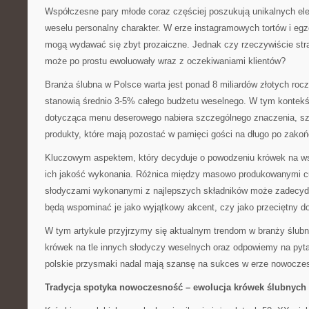
Współczesne pary młode coraz częściej poszukują unikalnych el
weselu personalny charakter. W erze instagramowych tortów i eg
mogą wydawać się zbyt prozaiczne. Jednak czy rzeczywiście stra
może po prostu ewoluowały wraz z oczekiwaniami klientów?
Branża ślubna w Polsce warta jest ponad 8 miliardów złotych rocz
stanowią średnio 3-5% całego budżetu weselnego. W tym kontekś
dotycząca menu deserowego nabiera szczególnego znaczenia, sz
produkty, które mają pozostać w pamięci gości na długo po zakoń
Kluczowym aspektem, który decyduje o powodzeniu krówek na ws
ich jakość wykonania. Różnica między masowo produkowanymi cu
słodyczami wykonanymi z najlepszych składników może zadecyd
będą wspominać je jako wyjątkowy akcent, czy jako przeciętny d
W tym artykule przyjrzymy się aktualnym trendom w branży ślubn
krówek na tle innych słodyczy weselnych oraz odpowiemy na pytan
polskie przysmaki nadal mają szansę na sukces w erze nowoczes
Tradycja spotyka nowoczesność – ewolucja krówek ślubnych