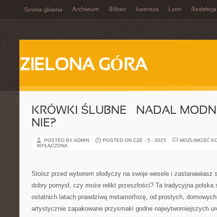
Archiwum
Bilbao
Juventus
Lyon
Redakcja
Strona główna
ZIELONA GÓRA
KRÓWKI ŚLUBNE – NADAL MODNE
NIE?
POSTED BY ADMIN
POSTED ON CZE - 5 - 2025
MOŻLIWOŚĆ K
WYŁĄCZONA
Stoisz przed wyborem słodyczy na swoje wesele i zastanawiasz si
dobry pomysł, czy może relikt przeszłości? Ta tradycyjna polska
ostatnich latach prawdziwą metamorfozę, od prostych, domowych
artystycznie zapakowane przysmaki godne najwytworniejszych ur