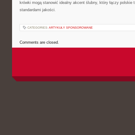
krówki mogą stanowić idealny akcent ślubny, który łączy polskie
standardami jakości.
CATEGORIES:
ARTYKUŁY SPONSOROWANE
Comments are closed.