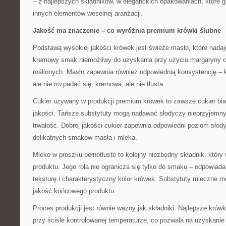
– z najlepszych składników, w eleganckich opakowaniach, które g
innych elementów weselnej aranżacji.
Jakość ma znaczenie – co wyróżnia premium krówki ślubne
Podstawą wysokiej jakości krówek jest świeże masło, które nadaj
kremowy smak niemożliwy do uzyskania przy użyciu margaryny c
roślinnych. Masło zapewnia również odpowiednią konsystencję –
ale nie rozpadać się, kremowa, ale nie tłusta.
Cukier używany w produkcji premium krówek to zawsze cukier bia
jakości. Tańsze substytuty mogą nadawać słodyczy nieprzyjemny
trwałość. Dobrej jakości cukier zapewnia odpowiedni poziom słod
delikatnych smaków masła i mleka.
Mleko w proszku pełnotłuste to kolejny niezbędny składnik, któr
produktu. Jego rola nie ogranicza się tylko do smaku – odpowiad
teksturę i charakterystyczny kolor krówek. Substytuty mleczne 
jakość końcowego produktu.
Proces produkcji jest równie ważny jak składniki. Najlepsze krów
przy ściśle kontrolowanej temperaturze, co pozwala na uzyskanie